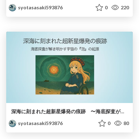
syotasasaki593876
0
220
深海に刻まれた超新星爆発の痕跡 〜海底探査が解き明かす宇宙の『泡』の起源〜
syotasasaki593876
0
80