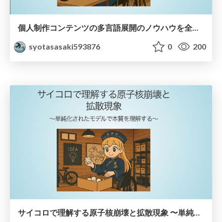
個人制作コンテンツの多言語展開のノウハウを全公開！ 〜世界に自分を発信しよう！〜
syotasasaki593876
0
200
サイコロで理解する原子核崩壊と拡散現象 〜単純化されたモデルで本質を理解する〜