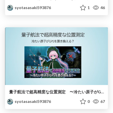
syotasasaki593876
1
46
量子航法で超高精度な位置測定 〜冷たい原子がGPSを置き換える？〜
syotasasaki593876
0
67