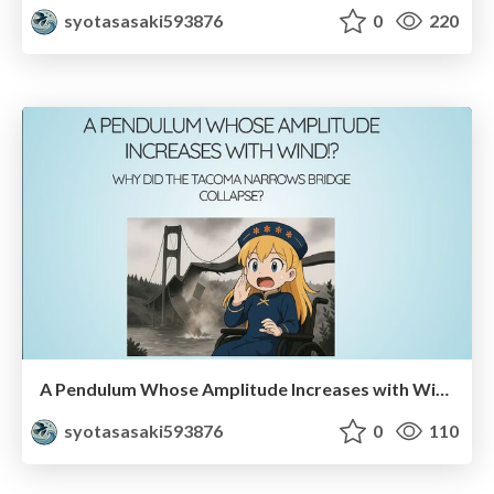
syotasasaki593876
0
220
A Pendulum Whose Amplitude Increases with Wind!? ~ Why Did the Tacoma Narrows Bridge Collapse? ~
syotasasaki593876
0
110