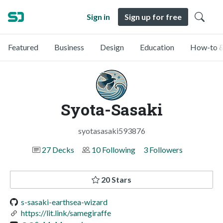
Sign in
Sign up for free
Featured
Business
Design
Education
How-to &
Syota-Sasaki
syotasasaki593876
27 Decks
10 Following
3 Followers
20 Stars
s-sasaki-earthsea-wizard
https://lit.link/samegiraffe