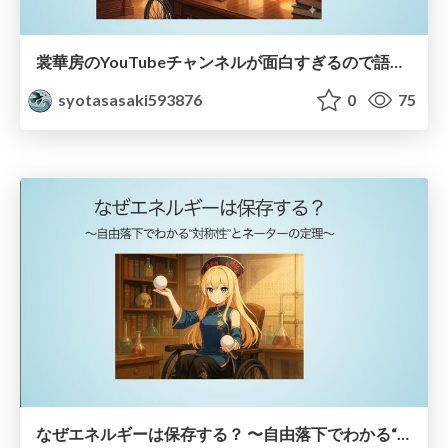
裳華房のYouTubeチャンネルが面白すぎるので語りたい！ 〜お前も裳華房のファンにならないか？〜
syotasasaki593876
0
75
なぜエネルギーは保存する？ 〜自由落下でわかる“対称性”とネーターの定理〜