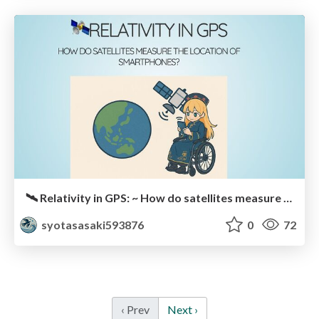
🛰 Relativity in GPS: ~ How do satellites measure the location of smartphone? ~
syotasasaki593876
0
72
‹ Prev
Next ›