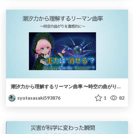
潮汐力から理解するリーマン曲率 〜時空の曲がりを直感的に〜
syotasasaki593876
1
82