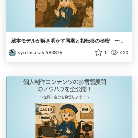
蔵本モデルが解き明かす同期と相転移の秘密 〜拍手のリズムはなぜ揃うのか？〜
syotasasaki593876
1
420