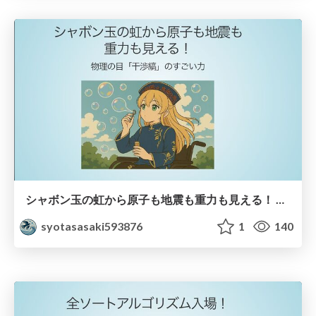
シャボン玉の虹から原子も地震も重力も見える！ 〜 物理の目「干渉縞」のすごい力 〜
syotasasaki593876
1
140