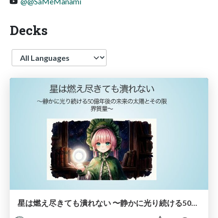
@@SaMeManami
Decks
Language
星は燃え尽きても潰れない 〜静かに光り続ける50億年後の未来の太陽とその限界質量〜