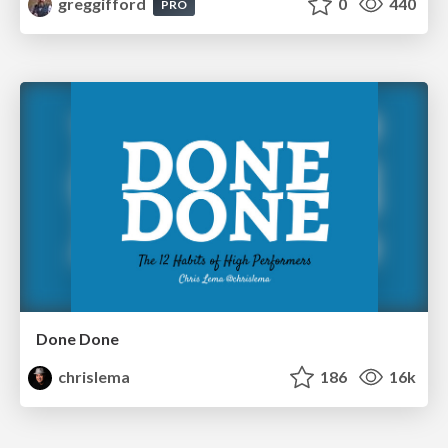
greggifford
0
440
PRO
Done Done
chrislema
186
16k