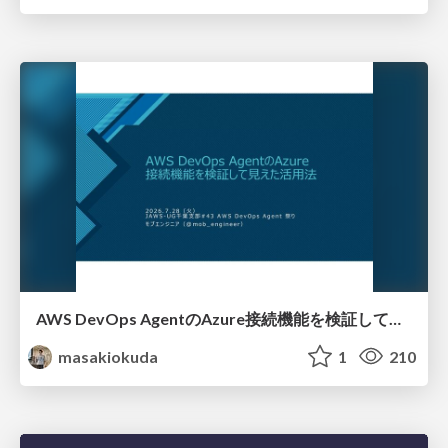
AWS DevOps AgentのAzure接続機能を検証して見えた活用法／Use Cases Verified for the AWS DevOps Agent's Azure Connectivity Feature
masakiokuda
1
210