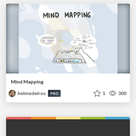
Mind Mapping
helmedeiros
1
300
PRO