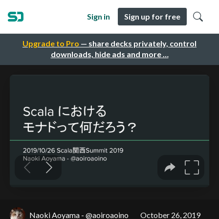
Sign in
Sign up for free
Upgrade to Pro
— share decks privately, control
downloads, hide ads and more …
Naoki Aoyama - @aoiroaoino
October 26, 2019