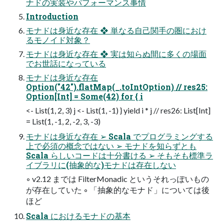
ナドの実装やパフォーマンス事情
Introduction
モナドは身近な存在 ❖ 単なる自己関手の圏におけ
るモノイド対象？
モナドは身近な存在 ❖ 実は知らぬ間に多くの場面
でお世話になっている
モナドは身近な存在
Option("42").flatMap(_.toIntOption) // res25:
Option[Int] = Some(42) for { i
<- List(1, 2, 3) j <- List(1, -1) } yield i * j // res26: List[Int]
= List(1, -1, 2, -2, 3, -3)
モナドは身近な存在 ➢ Scala でプログラミングする
上で必須の概念ではない ➢ モナドを知らずとも
Scala らしいコードは十分書ける ➢ そもそも標準ラ
イブラリに(抽象的な)モナドは存在しない
◦ v2.12 までは FilterMonadic というそれっぽいもの
が存在していた ◦ 「抽象的なモナド」については後
ほど
Scala におけるモナドの基本