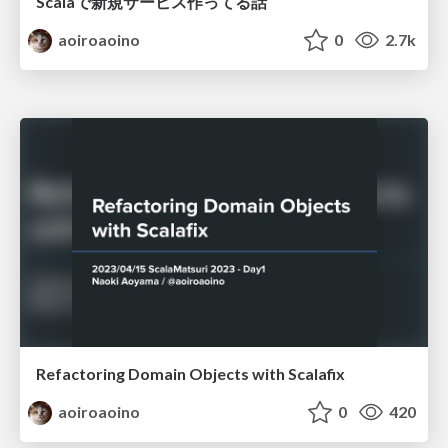
Scalaで新規サービス作ってる話
aoiroaoino
0
2.7k
Refactoring Domain Objects with Scalafix
aoiroaoino
0
420