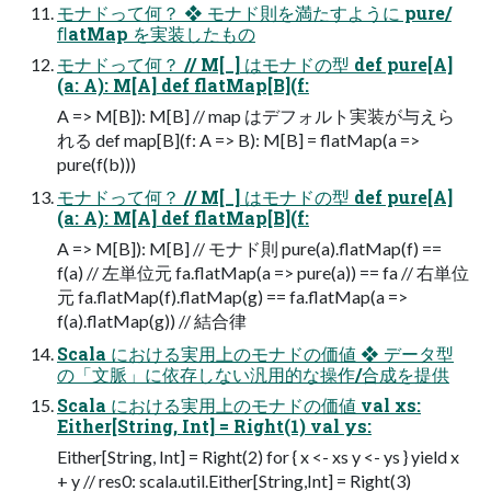
モナドって何？ ❖ モナド則を満たすように pure/
ﬂatMap を実装したもの
モナドって何？ // M[_] はモナドの型 def pure[A]
(a: A): M[A] def flatMap[B](f:
A => M[B]): M[B] // map はデフォルト実装が与えら
れる def map[B](f: A => B): M[B] = flatMap(a =>
pure(f(b)))
モナドって何？ // M[_] はモナドの型 def pure[A]
(a: A): M[A] def flatMap[B](f:
A => M[B]): M[B] // モナド則 pure(a).flatMap(f) ==
f(a) // 左単位元 fa.flatMap(a => pure(a)) == fa // 右単位
元 fa.flatMap(f).flatMap(g) == fa.flatMap(a =>
f(a).flatMap(g)) // 結合律
Scala における実用上のモナドの価値 ❖ データ型
の「文脈」に依存しない汎用的な操作/合成を提供
Scala における実用上のモナドの価値 val xs:
Either[String, Int] = Right(1) val ys:
Either[String, Int] = Right(2) for { x <- xs y <- ys } yield x
+ y // res0: scala.util.Either[String,Int] = Right(3)