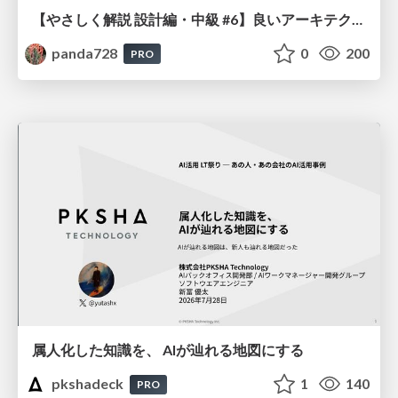
【やさしく解説 設計編・中級 #6】良いアーキテクチャとは ～ 一本の登り道の、行き先 ～
panda728
0
200
PRO
属人化した知識を、 AIが辿れる地図にする
pkshadeck
1
140
PRO