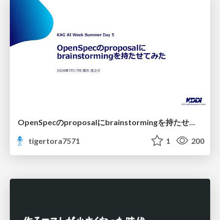
OpenSpecのproposalにbrainstormingを持たせてみた
tigertora7571
1
200