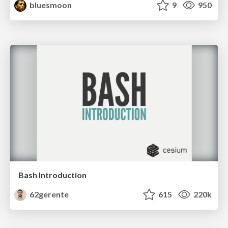
bluesmoon
9
950
Bash Introduction
62gerente
615
220k