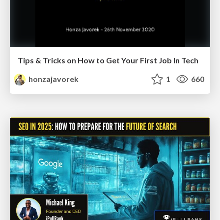
Tips & Tricks on How to Get Your First Job In Tech
honzajavorek
1
660