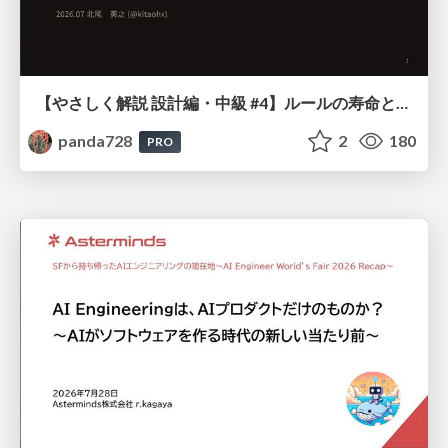
【やさしく解説 設計編・中級 #4】ルールの寿命と、システムの年輪
panda728
2
180
PRO