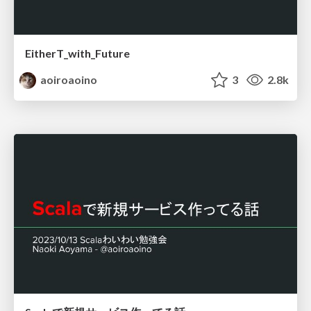
EitherT_with_Future
aoiroaoino
3
2.8k