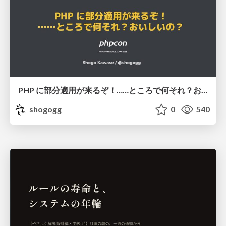
PHP に部分適用が来るぞ！……ところで何それ？おいしいの？ #phpcon / phpcon-2026
shogogg
0
540