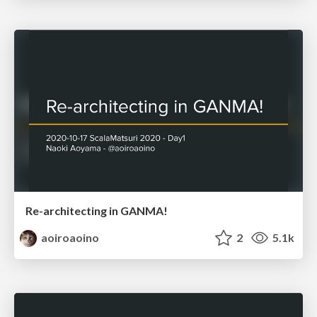
Re-architecting in GANMA!
aoiroaoino
2
5.1k