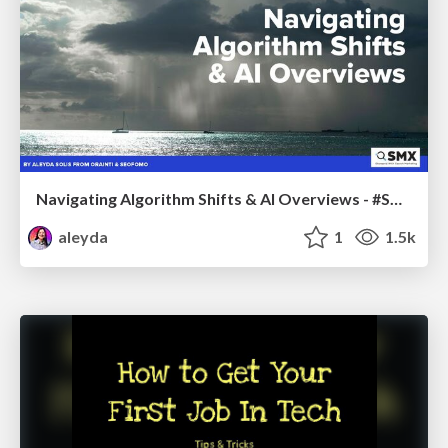
Navigating Algorithm Shifts & AI Overviews - #SMXNext
aleyda
1
1.5k