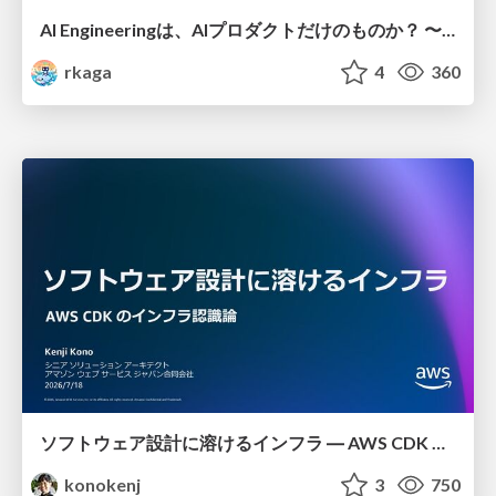
AI Engineeringは、AIプロダクトだけのものか？ 〜AIがソフトウェアを作る時代の新しい当たり前〜 / No AI in your product. AI Engineering in your development.
rkaga
4
360
ソフトウェア設計に溶けるインフラ ― AWS CDK のインフラ認識論
konokenj
3
750