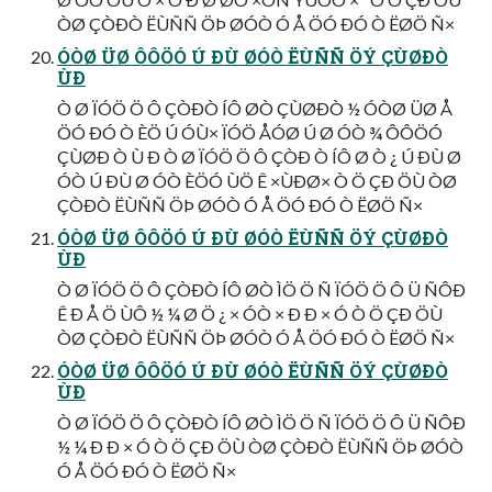
ÒØ ÇÒÐÒ ËÙÑÑ ÖÞ ØÓÒ Ó Å ÖÓ ÐÓ Ò ËØÖ Ñ×
ÓÒØ ÜØ ÔÔÖÓ Ú ÐÙ ØÓÒ ËÙÑÑ ÖÝ ÇÙØÐÒ
ÙÐ
Ò Ø ÏÓÖ Ö Ô ÇÒÐÒ ÍÔ ØÒ ÇÙØÐÒ ½ ÓÒØ ÜØ Å
ÖÓ ÐÓ Ò ÈÖ Ú ÓÙ× ÏÓÖ ÅÓØ Ú Ø ÓÒ ¾ ÔÔÖÓ
ÇÙØÐ Ò Ù Ð Ò Ø ÏÓÖ Ö Ô ÇÒÐ Ò ÍÔ Ø Ò ¿ Ú ÐÙ Ø
ÓÒ Ú ÐÙ Ø ÓÒ ÈÖÓ ÙÖ Ê ×ÙÐØ× Ò Ö ÇÐ ÖÙ ÒØ
ÇÒÐÒ ËÙÑÑ ÖÞ ØÓÒ Ó Å ÖÓ ÐÓ Ò ËØÖ Ñ×
ÓÒØ ÜØ ÔÔÖÓ Ú ÐÙ ØÓÒ ËÙÑÑ ÖÝ ÇÙØÐÒ
ÙÐ
Ò Ø ÏÓÖ Ö Ô ÇÒÐÒ ÍÔ ØÒ ÌÖ Ö Ñ ÏÓÖ Ö Ô Ü ÑÔÐ
Ê Ð Å Ö ÙÔ ½ ¼ Ø Ö ¿ × ÓÒ × Ð Ð × Ó Ò Ö ÇÐ ÖÙ
ÒØ ÇÒÐÒ ËÙÑÑ ÖÞ ØÓÒ Ó Å ÖÓ ÐÓ Ò ËØÖ Ñ×
ÓÒØ ÜØ ÔÔÖÓ Ú ÐÙ ØÓÒ ËÙÑÑ ÖÝ ÇÙØÐÒ
ÙÐ
Ò Ø ÏÓÖ Ö Ô ÇÒÐÒ ÍÔ ØÒ ÌÖ Ö Ñ ÏÓÖ Ö Ô Ü ÑÔÐ
½ ¼ Ð Ð × Ó Ò Ö ÇÐ ÖÙ ÒØ ÇÒÐÒ ËÙÑÑ ÖÞ ØÓÒ
Ó Å ÖÓ ÐÓ Ò ËØÖ Ñ×