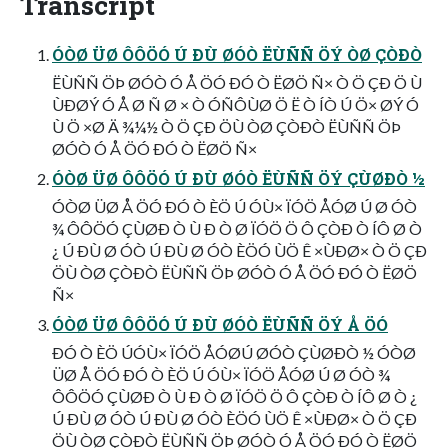
Transcript
ÓÒØ ÜØ ÔÔÖÓ Ú ÐÙ ØÓÒ ËÙÑÑ ÖÝ ÒØ ÇÒÐÒ
ËÙÑÑ ÖÞ ØÓÒ Ó Å ÖÓ ÐÓ Ò ËØÖ Ñ× Ò Ö ÇÐ Ö Ù
ÙÐØÝ Ó Å Ø Ñ Ø × Ò ÓÑÔÙØ Ö Ë Ò ÍÒ Ú Ö× ØÝ Ó
Ù Ö ×Ø Ä ¾¼½ Ò Ö ÇÐ ÖÙ ÒØ ÇÒÐÒ ËÙÑÑ ÖÞ
ØÓÒ Ó Å ÖÓ ÐÓ Ò ËØÖ Ñ×
ÓÒØ ÜØ ÔÔÖÓ Ú ÐÙ ØÓÒ ËÙÑÑ ÖÝ ÇÙØÐÒ ½
ÓÒØ ÜØ Å ÖÓ ÐÓ Ò ÈÖ Ú ÓÙ× ÏÓÖ ÅÓØ Ú Ø ÓÒ
¾ ÔÔÖÓ ÇÙØÐ Ò Ù Ð Ò Ø ÏÓÖ Ö Ô ÇÒÐ Ò ÍÔ Ø Ò
¿ Ú ÐÙ Ø ÓÒ Ú ÐÙ Ø ÓÒ ÈÖÓ ÙÖ Ê ×ÙÐØ× Ò Ö ÇÐ
ÖÙ ÒØ ÇÒÐÒ ËÙÑÑ ÖÞ ØÓÒ Ó Å ÖÓ ÐÓ Ò ËØÖ
Ñ×
ÓÒØ ÜØ ÔÔÖÓ Ú ÐÙ ØÓÒ ËÙÑÑ ÖÝ Å ÖÓ
ÐÓ Ò ÈÖ ÚÓÙ× ÏÓÖ ÅÓØÚ ØÓÒ ÇÙØÐÒ ½ ÓÒØ
ÜØ Å ÖÓ ÐÓ Ò ÈÖ Ú ÓÙ× ÏÓÖ ÅÓØ Ú Ø ÓÒ ¾
ÔÔÖÓ ÇÙØÐ Ò Ù Ð Ò Ø ÏÓÖ Ö Ô ÇÒÐ Ò ÍÔ Ø Ò ¿
Ú ÐÙ Ø ÓÒ Ú ÐÙ Ø ÓÒ ÈÖÓ ÙÖ Ê ×ÙÐØ× Ò Ö ÇÐ
ÖÙ ÒØ ÇÒÐÒ ËÙÑÑ ÖÞ ØÓÒ Ó Å ÖÓ ÐÓ Ò ËØÖ