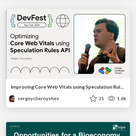
Improving Core Web Vitals using Speculation Rules API
sergeychernyshev
21
1.6k