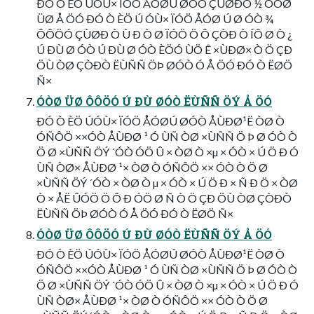
ÐÓ Ò ÈÖ ÚÓÙ× ÏÓÖ ÅÓØÚ ØÓÒ ÇÙØÐÒ ½ ÓÒØ
ÜØ Å ÖÓ ÐÓ Ò ÈÖ Ú ÓÙ× ÏÓÖ ÅÓØ Ú Ø ÓÒ ¾
ÔÔÖÓ ÇÙØÐ Ò Ù Ð Ò Ø ÏÓÖ Ö Ô ÇÒÐ Ò ÍÔ Ø Ò ¿
Ú ÐÙ Ø ÓÒ Ú ÐÙ Ø ÓÒ ÈÖÓ ÙÖ Ê ×ÙÐØ× Ò Ö ÇÐ
ÖÙ ÒØ ÇÒÐÒ ËÙÑÑ ÖÞ ØÓÒ Ó Å ÖÓ ÐÓ Ò ËØÖ
Ñ×
ÓÒØ ÜØ ÔÔÖÓ Ú ÐÙ ØÓÒ ËÙÑÑ ÖÝ Å ÖÓ
ÐÓ Ò ÈÖ ÚÓÙ× ÏÓÖ ÅÓØÚ ØÓÒ ÅÙÐØ¹Ë ÒØ Ò
ÓÑÔÖ ××ÓÒ ÅÙÐØ ¹ Ó ÙÑ ÒØ ×ÙÑÑ Ö Þ Ø ÓÒ Ò
Ö Ø ×ÙÑÑ ÖÝ ´ÓÒ ÓÖ Û × ÒØ Ò ×µ × ÓÒ × Ú Ö Ð Ó
ÙÑ ÒØ× ÅÙÐØ ¹× ÒØ Ò ÓÑÔÖ ×× ÓÒ Ò Ö Ø
×ÙÑÑ ÖÝ ´ÓÒ × ÒØ Ò µ × ÓÒ × Ú Ö Ð × Ñ Ð Ö × ÒØ
Ò × ÅË ÛÓÖ Ö Ô Ð ÓÖ Ø Ñ Ò Ö ÇÐ ÖÙ ÒØ ÇÒÐÒ
ËÙÑÑ ÖÞ ØÓÒ Ó Å ÖÓ ÐÓ Ò ËØÖ Ñ×
ÓÒØ ÜØ ÔÔÖÓ Ú ÐÙ ØÓÒ ËÙÑÑ ÖÝ Å ÖÓ
ÐÓ Ò ÈÖ ÚÓÙ× ÏÓÖ ÅÓØÚ ØÓÒ ÅÙÐØ¹Ë ÒØ Ò
ÓÑÔÖ ××ÓÒ ÅÙÐØ ¹ Ó ÙÑ ÒØ ×ÙÑÑ Ö Þ Ø ÓÒ Ò
Ö Ø ×ÙÑÑ ÖÝ ´ÓÒ ÓÖ Û × ÒØ Ò ×µ × ÓÒ × Ú Ö Ð Ó
ÙÑ ÒØ× ÅÙÐØ ¹× ÒØ Ò ÓÑÔÖ ×× ÓÒ Ò Ö Ø