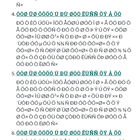
Ñ×
ÓÒØ ÜØ ÔÔÖÓ Ú ÐÙ ØÓÒ ËÙÑÑ ÖÝ Å ÖÓ
ÐÓ Ò ÈÖ ÚÓÙ× ÏÓÖ ÅÓØÚ ØÓÒ Ï Ø × Å ÖÓ ÐÓ Ò
Å ÖÓ ÐÓ Ò ÓÖÑ Ó ÐÓ Ò Ö Ø Ö Þ Ý Ú ÖÝ × ÓÖØ
ÔÓ×Ø× ÌÛ ØØ Ö³× Ñ Ò Ð Ø× Ø × ÔÙ Ð ÐÝ ×× Ð
´ÙÒÐ ÓÓ µ ÓÚ Ö ¼¼ Ñ ÐÐ ÓÒ ÔÓ×Ø× Ô Ö Ý
ÔÓ×Ø× Ö Ñ ÒÐÝ Ø ÜØ ÔÓ×Ø× Ö Ð Ñ Ø ØÓ ½ ¼ Ö
Ø Ö× Ò Ö ÇÐ ÖÙ ÒØ ÇÒÐÒ ËÙÑÑ ÖÞ ØÓÒ Ó Å
ÖÓ ÐÓ Ò ËØÖ Ñ×
ÓÒØ ÜØ ÔÔÖÓ Ú ÐÙ ØÓÒ ËÙÑÑ ÖÝ Å ÖÓ
ÐÓ Ò ÈÖ ÚÓÙ× ÏÓÖ ÅÓØÚ ØÓÒ Ï Ø × Å ÖÓ ÐÓ Ò
Å ÖÓ ÐÓ Ò ÓÖÑ Ó ÐÓ Ò Ö Ø Ö Þ Ý Ú ÖÝ × ÓÖØ
ÔÓ×Ø× ÌÛ ØØ Ö³× Ñ Ò Ð Ø× Ø × ÔÙ Ð ÐÝ ×× Ð
´ÙÒÐ ÓÓ µ ÓÚ Ö ¼¼ Ñ ÐÐ ÓÒ ÔÓ×Ø× Ô Ö Ý
ÔÓ×Ø× Ö Ñ ÒÐÝ Ø ÜØ ÔÓ×Ø× Ö Ð Ñ Ø ØÓ ½ ¼ Ö
Ø Ö× Ò Ö ÇÐ ÖÙ ÒØ ÇÒÐÒ ËÙÑÑ ÖÞ ØÓÒ Ó Å
ÖÓ ÐÓ Ò ËØÖ Ñ×
ÓÒØ ÜØ ÔÔÖÓ Ú ÐÙ ØÓÒ ËÙÑÑ ÖÝ Å ÖÓ