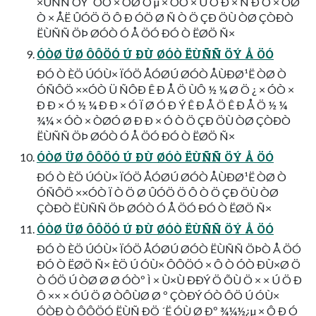
×ÙÑÑ ÖÝ ´ÓÒ × ÒØ Ò µ × ÓÒ × Ú Ö Ð × Ñ Ð Ö × ÒØ
Ò × ÅË ÛÓÖ Ö Ô Ð ÓÖ Ø Ñ Ò Ö ÇÐ ÖÙ ÒØ ÇÒÐÒ
ËÙÑÑ ÖÞ ØÓÒ Ó Å ÖÓ ÐÓ Ò ËØÖ Ñ×
ÓÒØ ÜØ ÔÔÖÓ Ú ÐÙ ØÓÒ ËÙÑÑ ÖÝ Å ÖÓ
ÐÓ Ò ÈÖ ÚÓÙ× ÏÓÖ ÅÓØÚ ØÓÒ ÅÙÐØ¹Ë ÒØ Ò
ÓÑÔÖ ××ÓÒ Ü ÑÔÐ Ê Ð Å Ö ÙÔ ½ ¼ Ø Ö ¿ × ÓÒ ×
Ð Ð × Ó ½ ¼ Ð Ð × Ó Ï Ø Ó Ð Ý Ê Ð Å Ö Ê Ð Å Ö ½ ¼
¾¼ × ÓÒ × ÒØÓ Ø Ð Ð × Ó Ò Ö ÇÐ ÖÙ ÒØ ÇÒÐÒ
ËÙÑÑ ÖÞ ØÓÒ Ó Å ÖÓ ÐÓ Ò ËØÖ Ñ×
ÓÒØ ÜØ ÔÔÖÓ Ú ÐÙ ØÓÒ ËÙÑÑ ÖÝ Å ÖÓ
ÐÓ Ò ÈÖ ÚÓÙ× ÏÓÖ ÅÓØÚ ØÓÒ ÅÙÐØ¹Ë ÒØ Ò
ÓÑÔÖ ××ÓÒ Ï Ò Ö Ø ÛÓÖ Ö Ô Ò Ö ÇÐ ÖÙ ÒØ
ÇÒÐÒ ËÙÑÑ ÖÞ ØÓÒ Ó Å ÖÓ ÐÓ Ò ËØÖ Ñ×
ÓÒØ ÜØ ÔÔÖÓ Ú ÐÙ ØÓÒ ËÙÑÑ ÖÝ Å ÖÓ
ÐÓ Ò ÈÖ ÚÓÙ× ÏÓÖ ÅÓØÚ ØÓÒ ËÙÑÑ ÖÞÒ Å ÖÓ
ÐÓ Ò ËØÖ Ñ× ÈÖ Ú ÓÙ× ÔÔÖÓ × Ô Ò ÓÒ ÐÙ×Ø Ö
Ò ÓÖ Ú ÒØ Ø Ø ÓÒº Ì × Ù×Ù ÐÐÝ Ö ÕÙ Ö × × Ú Ö Ð
Ô ×× × ÓÚ Ö Ø ÒÔÙØ Ø º ÇÒÐÝ ÓÒ ÔÖ Ú ÓÙ×
ÓÒÐ Ò ÔÔÖÓ ËÙÑ ÐÖ ´Ë ÓÙ Ø Ðº ¾¼½¿µ × Ô Ð Ó