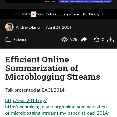
·
Your Podcast. Everywhere. Effortlessly.
→
SPONSORED
Andrei Olariu
April 24, 2014
Science
6.2k
0
Efficient Online
Summarization of
Microblogging Streams
Talk presented at EACL 2014
http://eacl2014.org/
http://webmining.olariu.org/online-summarization-
of-microblogging-streams-my-paper-at-eacl-2014/