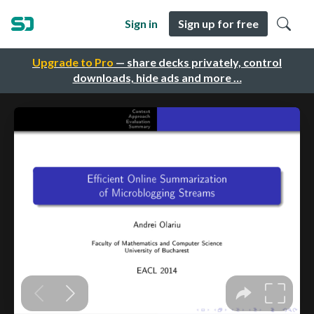
Sign in
Sign up for free
Upgrade to Pro
— share decks privately, control
downloads, hide ads and more …