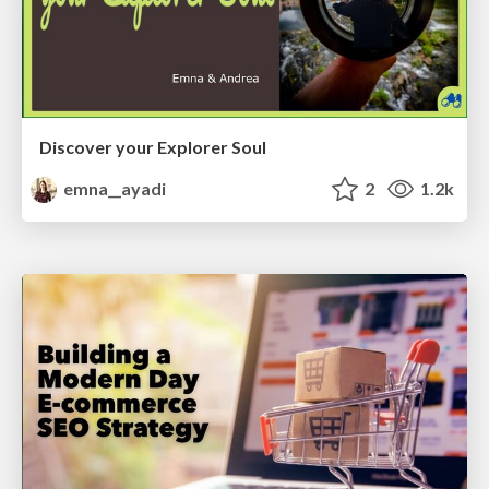
Discover your Explorer Soul
emna__ayadi
2
1.2k