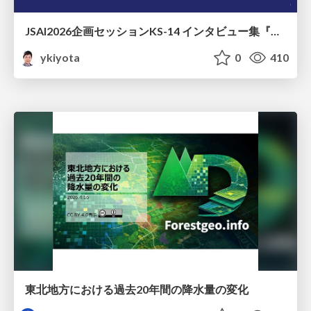
JSAI2026企画セッションKS-14 インタビュー集『⼈⼯知能と哲学と四つの問い』が提起する⼈⼯知能のこれからの課題 趣旨説明 / JSAI2026 Special Session: A Collection of Interviews, “Artificial Intelligence, Philosophy, and Four Questions”
ykiyota
0
410
東北地方における過去20年間の降水量の変化