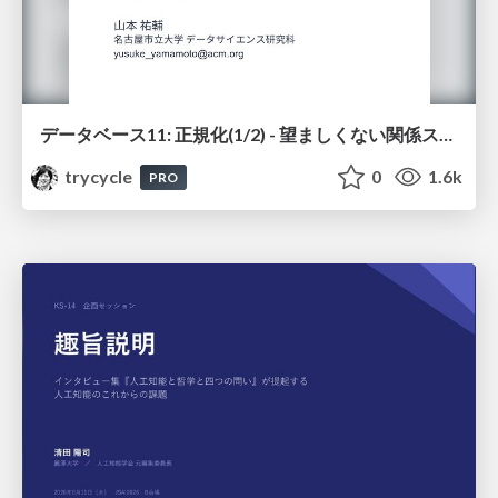
データベース11: 正規化(1/2) - 望ましくない関係スキーマ
trycycle
0
1.6k
PRO