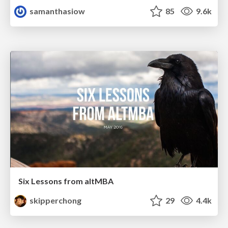
samanthasiow
85
9.6k
Six Lessons from altMBA
skipperchong
29
4.4k