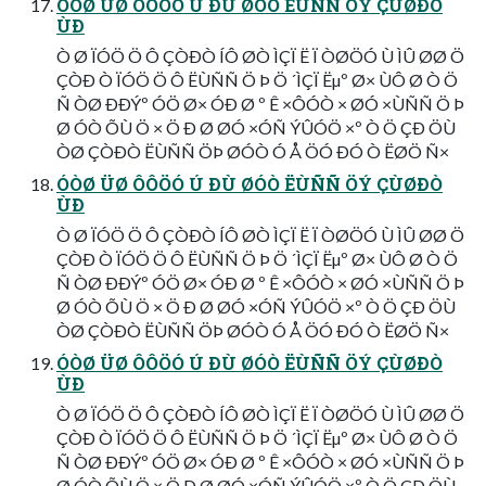
ÓÒØ ÜØ ÔÔÖÓ Ú ÐÙ ØÓÒ ËÙÑÑ ÖÝ ÇÙØÐÒ
ÙÐ
Ò Ø ÏÓÖ Ö Ô ÇÒÐÒ ÍÔ ØÒ ÌÇÏ Ë Ï ÒØÖÓ Ù ÌÛ ØØ Ö
ÇÒÐ Ò ÏÓÖ Ö Ô ËÙÑÑ Ö Þ Ö ´ÌÇÏ Ëµº Ø× ÙÔ Ø Ò Ö
Ñ ÒØ ÐÐÝº ÓÖ Ø× ÓÐ Ø º Ê ×ÔÓÒ × ØÓ ×ÙÑÑ Ö Þ
Ø ÓÒ ÕÙ Ö × Ö Ð Ø ØÓ ×ÓÑ ÝÛÓÖ ×º Ò Ö ÇÐ ÖÙ
ÒØ ÇÒÐÒ ËÙÑÑ ÖÞ ØÓÒ Ó Å ÖÓ ÐÓ Ò ËØÖ Ñ×
ÓÒØ ÜØ ÔÔÖÓ Ú ÐÙ ØÓÒ ËÙÑÑ ÖÝ ÇÙØÐÒ
ÙÐ
Ò Ø ÏÓÖ Ö Ô ÇÒÐÒ ÍÔ ØÒ ÌÇÏ Ë Ï ÒØÖÓ Ù ÌÛ ØØ Ö
ÇÒÐ Ò ÏÓÖ Ö Ô ËÙÑÑ Ö Þ Ö ´ÌÇÏ Ëµº Ø× ÙÔ Ø Ò Ö
Ñ ÒØ ÐÐÝº ÓÖ Ø× ÓÐ Ø º Ê ×ÔÓÒ × ØÓ ×ÙÑÑ Ö Þ
Ø ÓÒ ÕÙ Ö × Ö Ð Ø ØÓ ×ÓÑ ÝÛÓÖ ×º Ò Ö ÇÐ ÖÙ
ÒØ ÇÒÐÒ ËÙÑÑ ÖÞ ØÓÒ Ó Å ÖÓ ÐÓ Ò ËØÖ Ñ×
ÓÒØ ÜØ ÔÔÖÓ Ú ÐÙ ØÓÒ ËÙÑÑ ÖÝ ÇÙØÐÒ
ÙÐ
Ò Ø ÏÓÖ Ö Ô ÇÒÐÒ ÍÔ ØÒ ÌÇÏ Ë Ï ÒØÖÓ Ù ÌÛ ØØ Ö
ÇÒÐ Ò ÏÓÖ Ö Ô ËÙÑÑ Ö Þ Ö ´ÌÇÏ Ëµº Ø× ÙÔ Ø Ò Ö
Ñ ÒØ ÐÐÝº ÓÖ Ø× ÓÐ Ø º Ê ×ÔÓÒ × ØÓ ×ÙÑÑ Ö Þ
Ø ÓÒ ÕÙ Ö × Ö Ð Ø ØÓ ×ÓÑ ÝÛÓÖ ×º Ò Ö ÇÐ ÖÙ