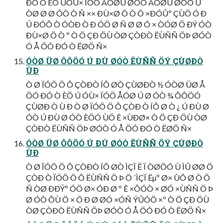
ÐÓ Ò ÈÖ ÚÓÙ× ÏÓÖ ÅÓØÚ ØÓÒ ÅÓØÚ ØÓÒ Ú
ÒØ Ø Ø ÓÒ Ò Ñ ×× ÐÙ×Ø Ö Ò Ö ×ÐÓÛº ÇÙÖ Ó Ð
Ú ÐÓÔ Ò ÓÒÐ Ò Ð ÓÖ Ø Ñ Ø Ø Ó × ÒÓØ Ö ÐÝ ÓÒ
ÐÙ×Ø Ö Ò º Ò Ö ÇÐ ÖÙ ÒØ ÇÒÐÒ ËÙÑÑ ÖÞ ØÓÒ
Ó Å ÖÓ ÐÓ Ò ËØÖ Ñ×
ÓÒØ ÜØ ÔÔÖÓ Ú ÐÙ ØÓÒ ËÙÑÑ ÖÝ ÇÙØÐÒ
ÙÐ
Ò Ø ÏÓÖ Ö Ô ÇÒÐÒ ÍÔ ØÒ ÇÙØÐÒ ½ ÓÒØ ÜØ Å
ÖÓ ÐÓ Ò ÈÖ Ú ÓÙ× ÏÓÖ ÅÓØ Ú Ø ÓÒ ¾ ÔÔÖÓ
ÇÙØÐ Ò Ù Ð Ò Ø ÏÓÖ Ö Ô ÇÒÐ Ò ÍÔ Ø Ò ¿ Ú ÐÙ Ø
ÓÒ Ú ÐÙ Ø ÓÒ ÈÖÓ ÙÖ Ê ×ÙÐØ× Ò Ö ÇÐ ÖÙ ÒØ
ÇÒÐÒ ËÙÑÑ ÖÞ ØÓÒ Ó Å ÖÓ ÐÓ Ò ËØÖ Ñ×
ÓÒØ ÜØ ÔÔÖÓ Ú ÐÙ ØÓÒ ËÙÑÑ ÖÝ ÇÙØÐÒ
ÙÐ
Ò Ø ÏÓÖ Ö Ô ÇÒÐÒ ÍÔ ØÒ ÌÇÏ Ë Ï ÒØÖÓ Ù ÌÛ ØØ Ö
ÇÒÐ Ò ÏÓÖ Ö Ô ËÙÑÑ Ö Þ Ö ´ÌÇÏ Ëµº Ø× ÙÔ Ø Ò Ö
Ñ ÒØ ÐÐÝº ÓÖ Ø× ÓÐ Ø º Ê ×ÔÓÒ × ØÓ ×ÙÑÑ Ö Þ
Ø ÓÒ ÕÙ Ö × Ö Ð Ø ØÓ ×ÓÑ ÝÛÓÖ ×º Ò Ö ÇÐ ÖÙ
ÒØ ÇÒÐÒ ËÙÑÑ ÖÞ ØÓÒ Ó Å ÖÓ ÐÓ Ò ËØÖ Ñ×