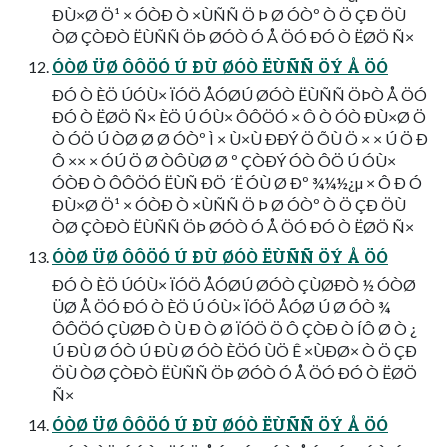
ÐÙ×Ø Ö¹ × ÓÒÐ Ò ×ÙÑÑ Ö Þ Ø ÓÒº Ò Ö ÇÐ ÖÙ
ÒØ ÇÒÐÒ ËÙÑÑ ÖÞ ØÓÒ Ó Å ÖÓ ÐÓ Ò ËØÖ Ñ×
ÓÒØ ÜØ ÔÔÖÓ Ú ÐÙ ØÓÒ ËÙÑÑ ÖÝ Å ÖÓ
ÐÓ Ò ÈÖ ÚÓÙ× ÏÓÖ ÅÓØÚ ØÓÒ ËÙÑÑ ÖÞÒ Å ÖÓ
ÐÓ Ò ËØÖ Ñ× ÈÖ Ú ÓÙ× ÔÔÖÓ × Ô Ò ÓÒ ÐÙ×Ø Ö
Ò ÓÖ Ú ÒØ Ø Ø ÓÒº Ì × Ù×Ù ÐÐÝ Ö ÕÙ Ö × × Ú Ö Ð
Ô ×× × ÓÚ Ö Ø ÒÔÙØ Ø º ÇÒÐÝ ÓÒ ÔÖ Ú ÓÙ×
ÓÒÐ Ò ÔÔÖÓ ËÙÑ ÐÖ ´Ë ÓÙ Ø Ðº ¾¼½¿µ × Ô Ð Ó
ÐÙ×Ø Ö¹ × ÓÒÐ Ò ×ÙÑÑ Ö Þ Ø ÓÒº Ò Ö ÇÐ ÖÙ
ÒØ ÇÒÐÒ ËÙÑÑ ÖÞ ØÓÒ Ó Å ÖÓ ÐÓ Ò ËØÖ Ñ×
ÓÒØ ÜØ ÔÔÖÓ Ú ÐÙ ØÓÒ ËÙÑÑ ÖÝ Å ÖÓ
ÐÓ Ò ÈÖ ÚÓÙ× ÏÓÖ ÅÓØÚ ØÓÒ ÇÙØÐÒ ½ ÓÒØ
ÜØ Å ÖÓ ÐÓ Ò ÈÖ Ú ÓÙ× ÏÓÖ ÅÓØ Ú Ø ÓÒ ¾
ÔÔÖÓ ÇÙØÐ Ò Ù Ð Ò Ø ÏÓÖ Ö Ô ÇÒÐ Ò ÍÔ Ø Ò ¿
Ú ÐÙ Ø ÓÒ Ú ÐÙ Ø ÓÒ ÈÖÓ ÙÖ Ê ×ÙÐØ× Ò Ö ÇÐ
ÖÙ ÒØ ÇÒÐÒ ËÙÑÑ ÖÞ ØÓÒ Ó Å ÖÓ ÐÓ Ò ËØÖ
Ñ×
ÓÒØ ÜØ ÔÔÖÓ Ú ÐÙ ØÓÒ ËÙÑÑ ÖÝ Å ÖÓ