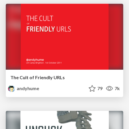
The Cult of Friendly URLs
andyhume
79
7k