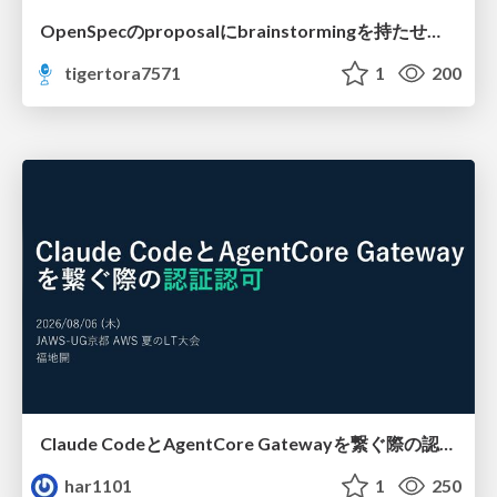
OpenSpecのproposalにbrainstormingを持たせてみた
tigertora7571
1
200
Claude CodeとAgentCore Gatewayを繋ぐ際の認証認可 / Authentication and authorization when connecting Claude Code with AgentCore Gateway
har1101
1
250