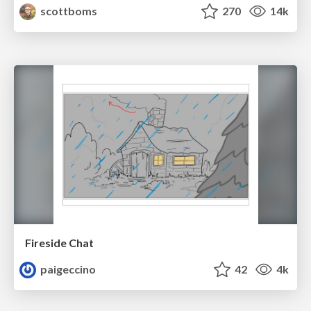
scottboms
270
14k
Fireside Chat
paigeccino
42
4k