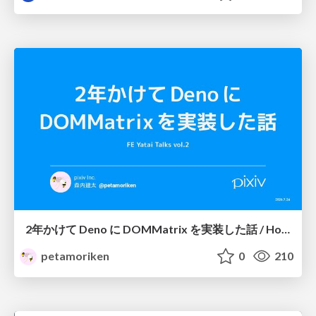
2年かけて Deno に DOMMatrix を実装した話 / How I implemented DOMMatrix in Deno over two years
petamoriken
0
210