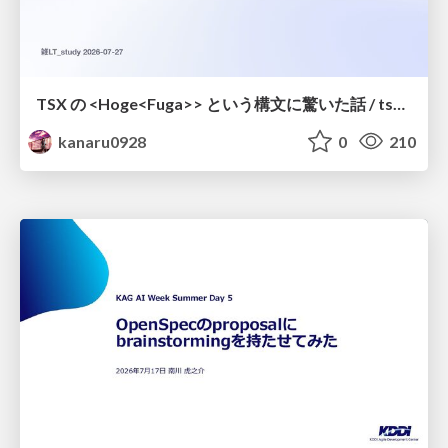
TSX の <Hoge<Fuga>> という構文に驚いた話 / tsx-type-argument-syntax
kanaru0928
0
210