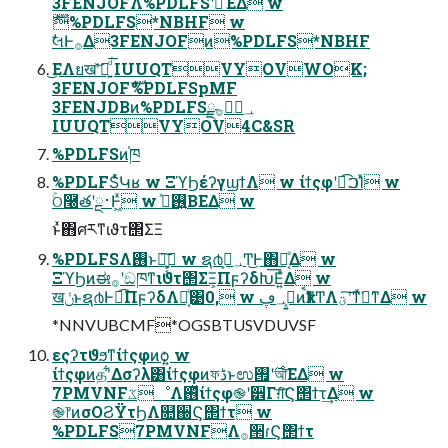
3FENJOFΛ%PDLFSʹࡌͤͯΈΔ w
ެࣜ%PDLFS*NBHF w
ࣗલͰ࡞Δ3FENJOFͷ%PDLFS*NBHF
͜ΕΛยखʹ͝ཡ͍ͩ͘͞ IUUQTVYOVWOK;
3FENJOFެࣜ%PDLFSpMF
3FENJDBͷ%PDLFS؀ڥࣗ࡞ྫ
IUUQTVYOV4C&SR
%PDLFSͷ֓ཁ
%PDLFSͬͯԿʁ w ΞϓϦέʔγϣϯΛ w ίϯςφʹด͡ࠐΊͯ w
ۚଠ࿠᷒తʹྔ࢈Ͱ͖ͯ w ࢖͍ࣺͯΒΕΔ w
ͱͯ΋ศརͳιϑτ΢ΣΞ
%PDLFSΛ࢖͏ͱԿ͕خ͍͔͠ w ຊ൪؀ڥ͕Ͳ͜Ͱ΋ಈ͔ͤΔ w
ΞϓϦͷಈ࡞ʹඞཁͳιϑτ΢ΣΞ͕ΠϝʔδԽ͞Ε͍ͯΔ w
खݩͱຊ൪Ͱಉ͡ΠϝʔδΛಈ͔ͤ͹0, w ࡉ͔͍؀ڥͷࠩҟͳͲΛؾʹ͠ͳͯ͘ྑ͘ͳΔ w
*NNVUBCMF*OGSBTUSVDUVSF
εςʔτϑϧͳίϯςφͷѻ͍ w
ίϯςφͷதʹ͋Δσʔλ͸ίϯςφͷফڈͱಉ࣌ʹ࡟আ͞ΕΔ w
7PMVNFػೳΛ࢖ͬͯίϯςφ֎ʹ੾Γग़ͯ͠Ϛ΢ϯτ͢Δ w
֎෦ͷσΟϨΫτϦΛ௚઀Ϛ΢ϯτ w
%PDLFS7PMVNFΛ࡞੒ɾϚ΢ϯτ