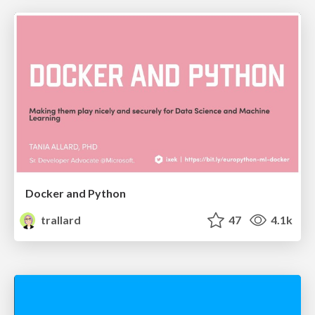
Docker and Python
trallard
47
4.1k