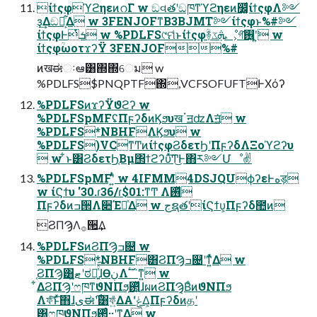
ίϯςφϓϩηεͷറΓ w ඞવతʹඞཁͳϓϩηεͷ෼͚ͩίϯςφΛ༻
ҙ͢Δඞཁ͕͋Δ w 3FENJOFͳΒ3BJMT༻ίϯςφͱ%#༻
ίϯςφͰܭͭ w %PDLFS୯ମͩͱίϯςφؒ࿈ܞػೳ͕গ͠࢖͍ʹ͍͘ w
ίϯςφؒωοτϫʔΫ 3FENJOF%#
ͷखಈઃఆ͸΍΍େม w
%PDLFS$PNQPTF΍,VCFSOFUFTͰΧόʔ
%PDLFSͷϫʔΫϑϩʔ w
%PDLFSpMFʢΠϝʔδͷϏϧυखॱॻʣΛॻ͘ w
%PDLFS*NBHFΛϏϧυ w
%PDLFS)VCͳͲͷίϯςφϨδετϦʹΠϝʔδΛΞοϓϩʔυ
 w ͋ͱ͸ϨδετϦ͔Βμ΢ϯϩʔυͯ͠Ͳ͜Ͱ΋ར༻Մೳ✌
%PDLFSpMFʹ͍ͭͯ w 4IFMM4DSJQUϕʔεͰهड़
w ίϚϯυ '30.ɾ36/ɾ$01:ͳͲ Λ࢖ͬͯ
Πϝʔδͷߏ੒Λ૊ΈཱͯΔ w جຊతʹίϚϯυ͕Πϝʔδ಺ͷ
ϨΠϠΛ࡞੒͢Δ
%PDLFSͷϨΠϠߏ଄ w
%PDLFS*NBHF͸ϨΠϠߏ଄ʹͳ͍ͬͯΔ w
֤ϨΠϠ͸ޓ͍ʹಠཱ͍ͯͯ͠ɺӨڹΛٴ΅͞ͳ͍ w
͋ΔϨΠϠʹෆཁͳϑΝΠϧ͕࢒͍ͬͯͯɺผͷϨΠϠ͔ΒͦͷϑΝΠϧ
Λফͨ͠ͱͯ͠΋ɺىಈ࣌ʹ͸ফ͍͑ͯΔΑ͏ʹݟ͑Δ͕Πϝʔδͷதʹ
͸ෆཁϑΝΠϧ͕࢒ͬͨ··ʹͳΔ w