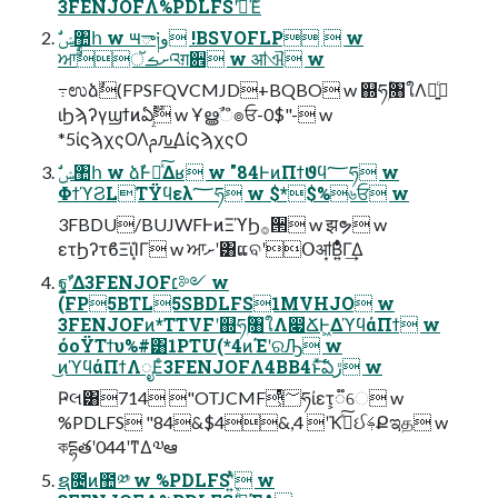
3FENJOFΛ%PDLFSʹࡌͤͯΈͨ
ਆށࡏॅࣨའग़਎ w ॴଐ w
߹ಉձࣾ(FPSFQVCMJD+BQBO w ஍ཧۭؒ৘ใΛ༻͍ͨ
ιϦϡʔγϣϯͷఏࣔ w Ұൠࣾஂ๏ਓ-0$"- w
*5ίϛϡχςΟΛࢧԉ͢ΔίϛϡχςΟ
ΦϯϓϨLTΫϥελ؅ཧ w $*$%৬ਓ w
3FBDU/BUJWFͰͷΞϓϦ࡞੒ w झຯ w
ετϦʔτϐΞϊΊ͙Γ w ਆށʹ͸ແବʹՕॴ͙Β͍͋ͬͨΓ͢Δ
ฐࣾʹ͓͚Δ3FENJOF׆༻ w
(FP5BTL5SBDLFS1MVHJO w
3FENJOFͷ*TTVFʹ஍ཧۭؒ৘ใΛ෇ՃͰ͖ΔϓϥάΠϯ w
όοΫΤϯυ%#͸1PTU(*4ͷΈʹରԠ w
͜ͷϓϥάΠϯΛೖΕͨ3FENJOFΛ4BB4ͱͯ͠ఏڙ w
Ҏલ͸714 "OTJCMF͕ͩͬͨ؅ཧίετ͕૿େ w
%PDLFS "84&$4&,4 ʹҠߦͯ͠ઈࢍՔಇத w
কདྷతʹ044ʹͳΔ༧ఆ
ຊ೔ͷ಺༰ w %PDLFSʹ͍ͭͯ w