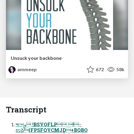
Unsuck your backbone
ammeep
672
58k
Transcript
౻ా༏و !BSVOFLP !߹
ಉձࣾ(FPSFQVCMJD+BQBO