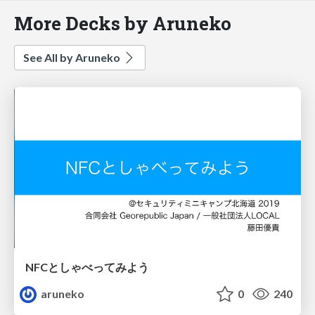
More Decks by Aruneko
See All by Aruneko
NFCとしゃべってみよう
aruneko
0
240