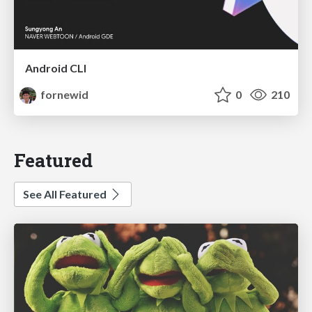
Android CLI
fornewid
0
210
Featured
See All Featured