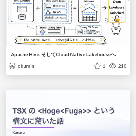
Apache Hive: そしてCloud Native Lakehouseへ
okumin
1
210