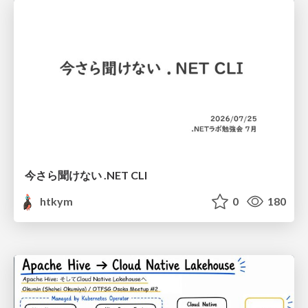
今さら聞けない .NET CLI
htkym
0
180