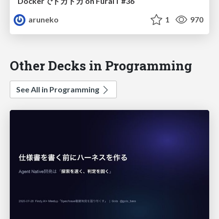
Dockerでドカドカ on FuraIT #36
aruneko
1
970
Other Decks in Programming
See All in Programming