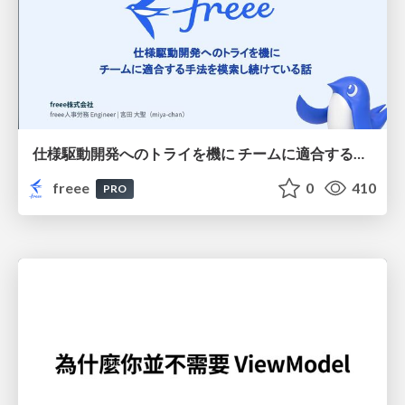
仕様駆動開発へのトライを機に チームに適合する手法を模索し続けている話
freee
0
410
PRO