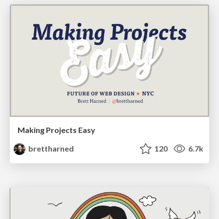
Making Projects Easy
brettharned
120
6.7k