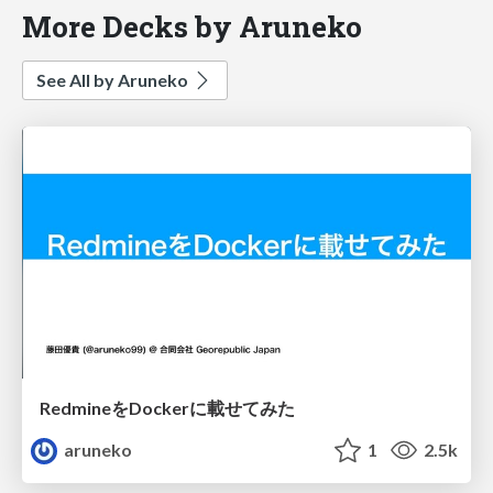
More Decks by Aruneko
See All by Aruneko
RedmineをDockerに載せてみた
aruneko
1
2.5k