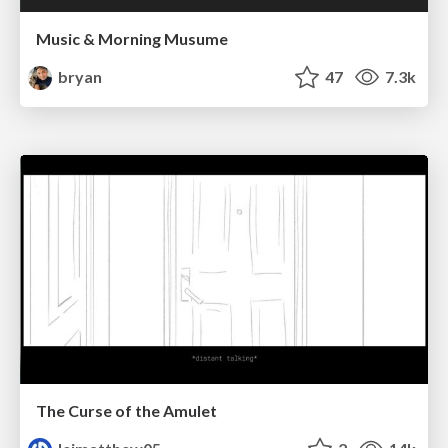
Music & Morning Musume
bryan
47
7.3k
The Curse of the Amulet