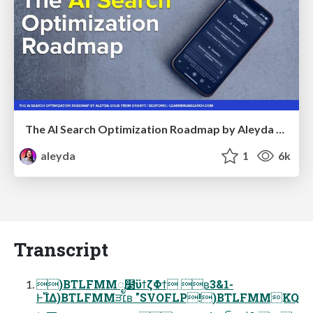
The AI Search Optimization Roadmap by Aleyda Solis
aleyda
1
6k
Transcript
)BTLFMMೖ໳ϋϯζΦϯ ʙ3&1-
Ͱ࢝ΊΔ)BTLFMMੜ׆ʙ "SVOFLP!)BTLFMMKQ