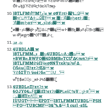
w ؔ਺ܕϓϩάϥϛϯά w ϓϩάϥϜશମΛؔ਺ͷ૊Έ߹
ΘͤͰهड़͢ΔϓϩάϥϛϯάελΠϧͷ͜ͱ
)BTLFMMͬͯͲΜͳݴޠʁ w σϑΥϧτͰ஗ԆධՁ w
஋͕ਅʹඞཁʹͳΔ·ͰධՁ͞Εͳ͍ w ৔߹ʹΑͬͯ͸ϝϦοτͰɺ৔߹
ʹΑͬͯ͸σϝϦοτ w ڧ͍੩తܕ෇͚ w
͍͍ͨͯͷ৔߹ܕਪ࿦ͷ͓͔͛ͰܕΛ໌ࣔ͢Δඞཁ͸ແ͍ w Ͱ΋ॻ͘ͱ͖͸ܕΛҙࣝͭͭ͠ॻ͘ͱॻ͖΍͍͢
w ॲཧͷࣦഊ΍*0ͳͲ΋ܕͰද͢
؀ڥߏங
4UBDLΛ࢖͏ w
)BTLFMM؀ڥ͸ʮ4UBDLʯΛ࢖ͬͯߏங w
+BWBͷ.BWFO΍4DBMBͷTCUʹ͋ͨΔϏϧυπʔϧ w
)BTLFMMίϯύΠϥͷσϑΝΫτελϯμʔυͰ͋Δ
()$ͷ҆ఆ൛͕Πϯετʔϧ͞ΕΔ w
ϓϩδΣΫτ͝ͱʹύοέʔδͷ؅ཧ͕Մೳ
w ͨͩ͠()$ͷ༰ྔ͕େ͖͍ͷͰɺࠓճ͸঺հ͚ͩ
4UBDLͷΠϯετʔϧ w
6OJYܥ04Ͱ͋Ε͹ɺΠϯετʔϧ͸ҎԼͷίϚϯυҰൃͰऴྃ w
ৄࡉ͸ެࣜαΠτΛ͝ཡ͍ͩ͘͞ w
IUUQTEPDTIBTLFMMTUBDLPSH
FOTUBCMF3&"%.& $ curl -sSL