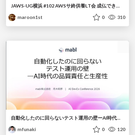
JAWS-UG横浜 #102 AWSサ終供養LT会 成仏できない AWS サービスたち 〜本日、三体供養します〜
maroon1st
0
310
自動化したのに回らないテスト運用の壁ーAI時代の品質責任と生産性
mfunaki
0
120