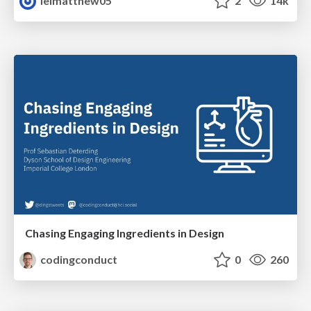
leimatthew05
2
14k
Chasing Engaging Ingredients in Design
codingconduct
0
260