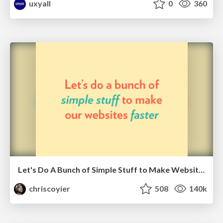
uxyall
0
360
Let's Do A Bunch of Simple Stuff to Make Websites Faster
chriscoyier
508
140k