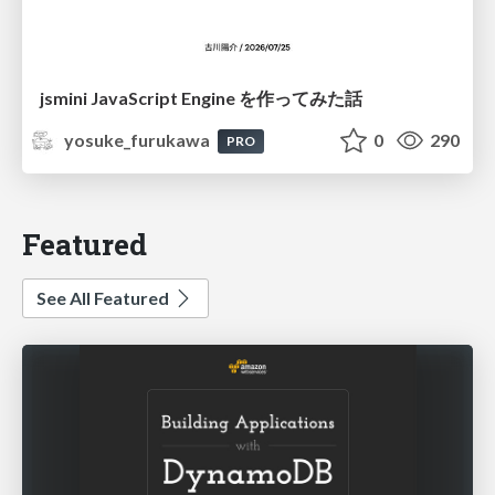
jsmini JavaScript Engine を作ってみた話
yosuke_furukawa
0
290
PRO
Featured
See All Featured