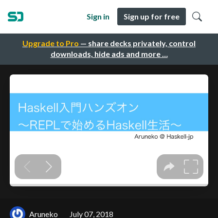
Sign in
Sign up for free
Upgrade to Pro
— share decks privately, control
downloads, hide ads and more …
Aruneko
July 07, 2018