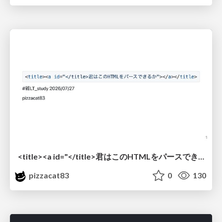
<title><a id="</title>君はこのHTMLをパースできるか"></a></title> #雑LT_study
pizzacat83
0
130