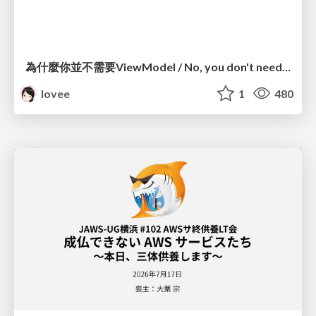
為什麼你並不需要ViewModel / No, you don't need a ViewModel
lovee
1
480