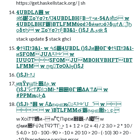
https://get.haskellstack.org/ | sh
4UBDLΛ࢖͏ w
ॳճ͸·ͣΞοϓσʔτΛ͠ɺ4UBDLBHF͔Β࠷৽ͷ-54Λऔಘ w
4UBDLBHF͸)BTLFMMύοέʔδͷ҆ఆ൛όʔδϣϯΛूΊͨϦ
ϙδτϦ w Ξοϓσʔτ͕Ͱ͖ͨΒ3&1- ()$J Λىಈ $
stack update $ stack ghci
ΦϯϥΠϯ3&1- w ࠓճ͸4UBDL ()$Jͷ୅ΘΓʹΦϯϥΠϯ3&1-
ͷSFQMJUΛར༻ w
IUUQTSFQMJUMBOHVBHFTIBT
LFMM w ը໘ࠨ͕ΤσΟλɺӈ͕()$J
()$JͰ༡Ϳ
͜ͷηΫγϣϯͰ΍Δ͜ͱ w
()$Jʹ؆୯ͳࣜΛଧͪࠐΜͰి୎୅ΘΓʹ࢖͑ΔΑ͏ʹͳΔ w
#PPMԋࢉ͕Ͱ͖Δ
()$JͰి୎ w Α͋͘Δதஔԋࢉࢠ͕ར༻Մೳ w 
   w )BTLFMMతʹ͸தஔؔ਺ͱݺͼ·͢
w ΧοίͳͲ΋ͦͷ·· w ͨͩ͠ϚΠφεͷ஋͸ׅހΛ෇͚ͯ໌ࣔ w
ಛఆͷ৚݅ͰύʔεΤϥʔʹͳΓ·͢ > 1 + 1 2 > (2 + 4) / 2 3.0 > 2 * 10 /
5 4.0 > 10 - 100 -90 > -10 + 20 10 > 20 - (-10) 30 > 20 -
-10 Precedence parsing error