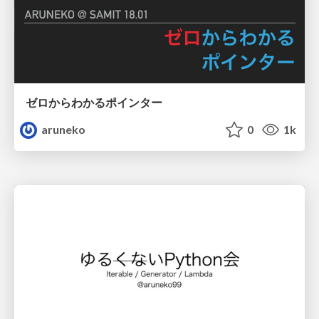
ゼロからわかるポインター
aruneko
0
1k