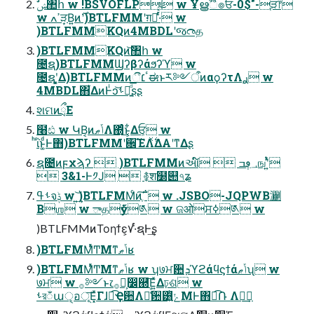
w ߴߍੜ͙Β͍ͷ࣌ʹ)BTLFMMʹग़ձͬͯ͠·ͬͨ w
)BTLFMMKQͷ4MBDLʹજ෬த
)BTLFMMKQͷ͝঺հ w
೔ຊ)BTLFMMϢʔβʔάϧʔϓ w
೔ຊʹ͓͚Δ)BTLFMMͷීٴ׆ಈͱར༻ऀͷαϙʔτΛ࣮ࢪ w
4MBDL΋͋ΔͷͰͥͻ͝ࢀՃ͍ͩ͘͞ʂʂ
શମͷྲྀΕ
໨ඪ w ԿΒ͔ͷݴޠΛ΍ͬͨ͜ͱ͕͋Δਓ͕ w
ͪΐͬͱ͚ͩͰ΋)BTLFMMʹ਌͠ΈΛ࣋ͯΔΑ͏ʹͳΔʂ
ຊ೔ͷϝχϡʔ  )BTLFMMͷઆ໌  ؀ڥߏஙʹ͍ͭͯ
 3&1-Ͱ༡Ϳ  ࿅श໰୊৭ʑ
ࢀߟจݙ w ͍͢͝)BTLFMMͨͷֶ͘͠΅͏ w .JSBO-JQPWB㶜
Bஶ w ాதӳߦ༁ w ଜओਸߦ༁ w
)BTLFMMͷΤοηϯε͕٧·ͬͨຊͰ͢ʂ
)BTLFMMͬͯͲΜͳݴޠʁ
)BTLFMMͬͯͲΜͳݴޠʁ w ʮ७ਮؔ਺ܕϓϩάϥϛϯάݴޠʯ w
७ਮ w ࡞༻ͱ෭࡞༻͕෼཭͞Ε͍ͯΔঢ়ଶ w
ࢀরಁաੑ͕อূ͞Ε͓ͯΓɺಉ͡Ҿ਺Λ༩͑ͨؔ਺͸͍ͭݺΜͰ΋ಉ݁͡Ռ Λฦ͢