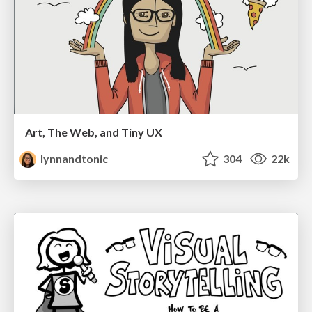
Art, The Web, and Tiny UX
lynnandtonic
304
22k