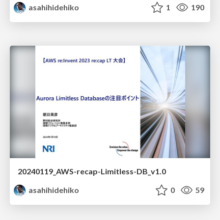
asahihidehiko
1
190
20240119_AWS-recap-Limitless-DB_v1.0
asahihidehiko
0
59