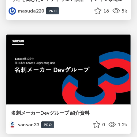
masuda220
16
5k
PRO
名刺メーカーDevグループ 紹介資料
sansan33
0
1.2k
PRO