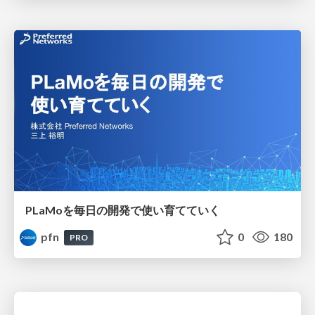
PLaMoを毎日の開発で使い育てていく
pfn
0
180
PRO