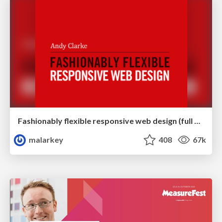
Fashionably flexible responsive web design (full day workshop)
malarkey
408
67k