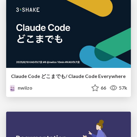
Claude Code どこまでも/ Claude Code Everywhere
nwiizo
66
57k