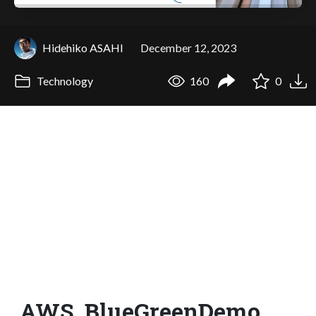
Hidehiko ASAHI
December 12, 2023
Technology
160
0
AWS_BlueGreenDemo