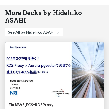
More Decks by Hidehiko
ASAHI
See All by Hidehiko ASAHI
FinJAWS_ECSｰRDSProxy