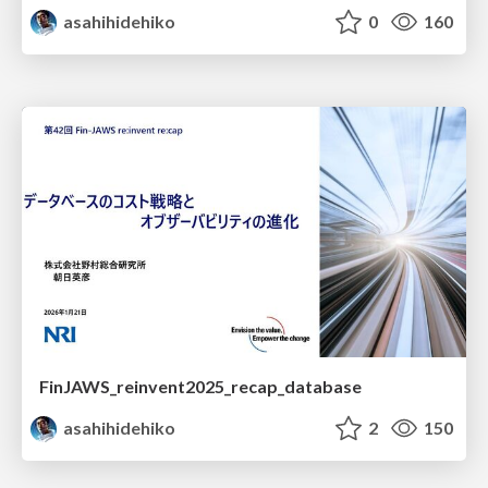
asahihidehiko
0
160
FinJAWS_reinvent2025_recap_database
asahihidehiko
2
150