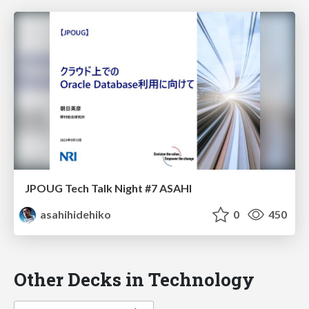
JPOUG Tech Talk Night #7 ASAHI
asahihidehiko
0
450
Other Decks in Technology