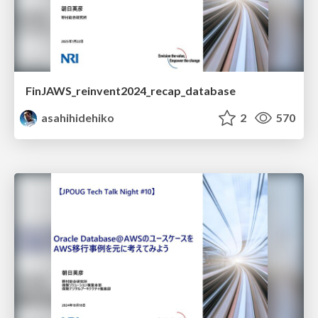
FinJAWS_reinvent2024_recap_database
asahihidehiko
2
570