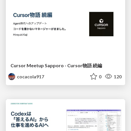
Cursor Meetup Sapporo - Cursor物語 続編
cocacola917
0
120