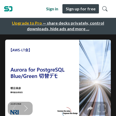
Sign in
Sign up for free
Upgrade to Pro
— share decks privately, control
downloads, hide ads and more …