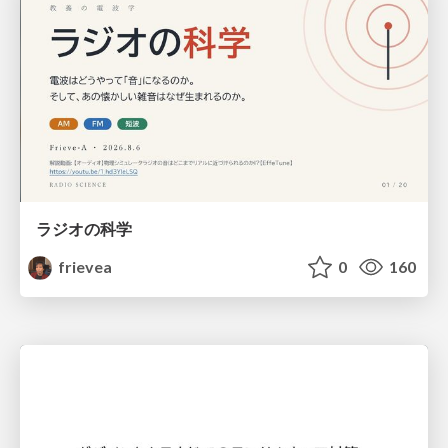
ラジオの科学
frievea
0
160