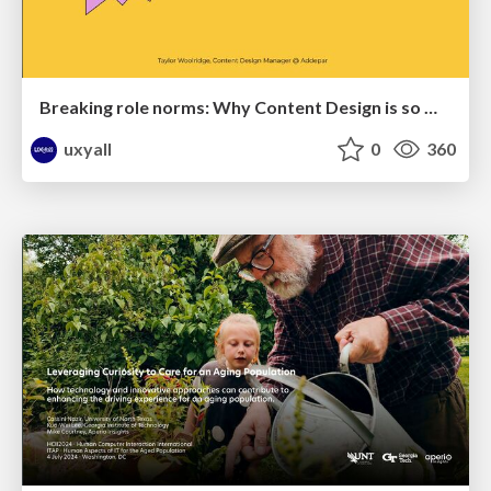
Breaking role norms: Why Content Design is so much more than writing copy - Taylor Woolridge
uxyall
0
360