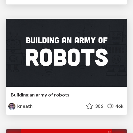
Building an army of robots
kneath
306
46k