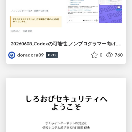
20260608_Codexの可能性_ノンプログラマー向け_大城追記
doradora09
0
760
PRO