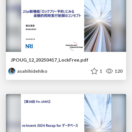
JPOUG_12_20250417_LockFree.pdf
asahihidehiko
1
120