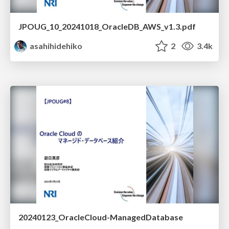
JPOUG_10_20241018_OracleDB_AWS_v1.3.pdf
asahihidehiko
2
3.4k
20240123_OracleCloud-ManagedDatabase