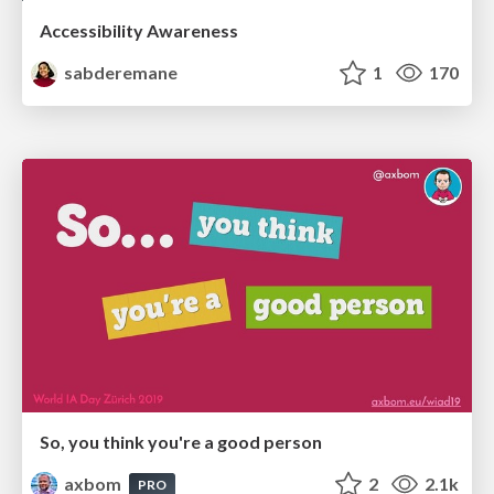
Accessibility Awareness
sabderemane
1
170
So, you think you're a good person
axbom
2
2.1k
PRO