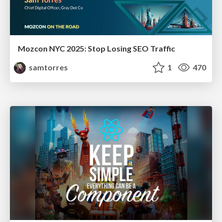
Mozcon NYC 2025: Stop Losing SEO Traffic
samtorres
1
470