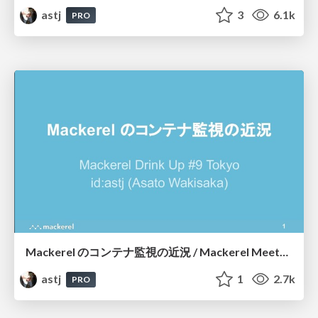
astj
3
6.1k
PRO
Mackerel のコンテナ監視の近況 / Mackerel Meetup #13
astj
1
2.7k
PRO