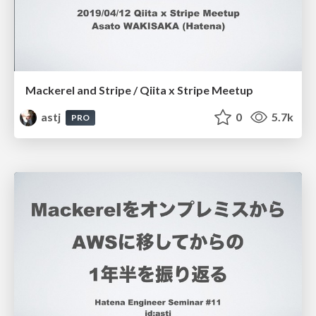
Mackerel and Stripe / Qiita x Stripe Meetup
astj
0
5.7k
PRO