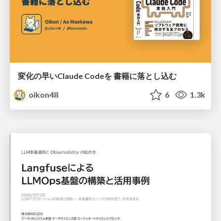
変化の早いClaude Codeを 書籍に落とし込む
oikon48
6
1.3k