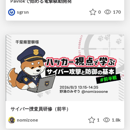
Pavlokで始める電撃駆動開発
sgrsn
0
170
サイバー捜査員研修（前半）
nomizone
1
1.8k