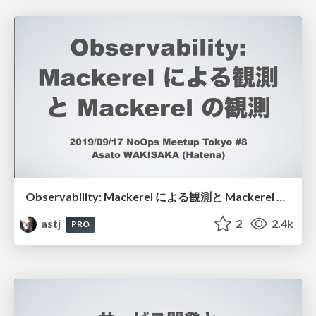
Observability: Mackerel による観測と Mackerel の観測 / NoOps Meetup Tokyo #8
astj
2
2.4k
PRO