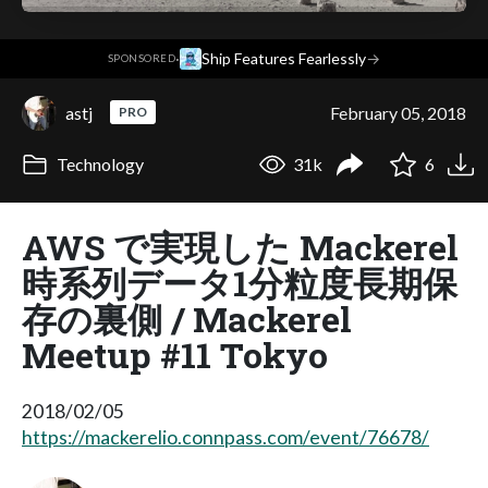
·
Ship Features Fearlessly
→
SPONSORED
astj
February 05, 2018
PRO
Technology
31k
6
AWS で実現した Mackerel
時系列データ1分粒度長期保
存の裏側 / Mackerel
Meetup #11 Tokyo
2018/02/05
https://mackerelio.connpass.com/event/76678/