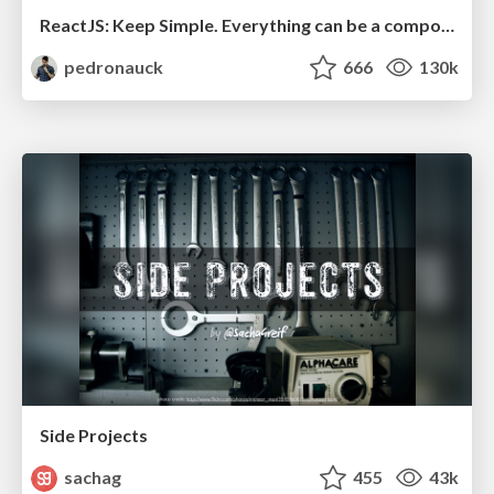
ReactJS: Keep Simple. Everything can be a component!
pedronauck
666
130k
Side Projects
sachag
455
43k