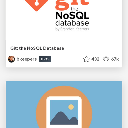
Git: the NoSQL Database
bkeepers
432
67k
PRO