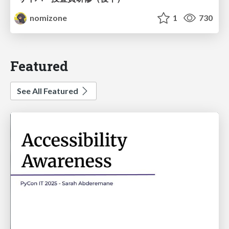
nomizone
1
730
Featured
See All Featured