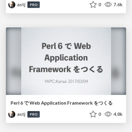
astj
0
7.6k
PRO
Perl 6 で Web Application Framework をつくる
astj
0
4.8k
PRO