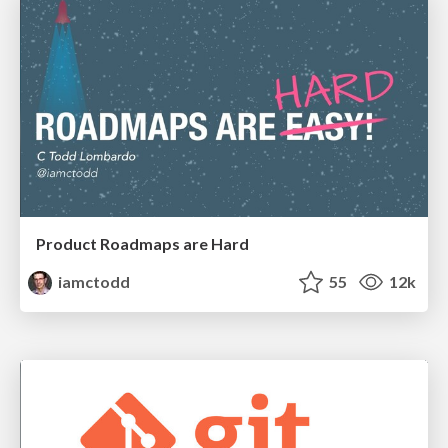
Product Roadmaps are Hard
iamctodd
55
12k