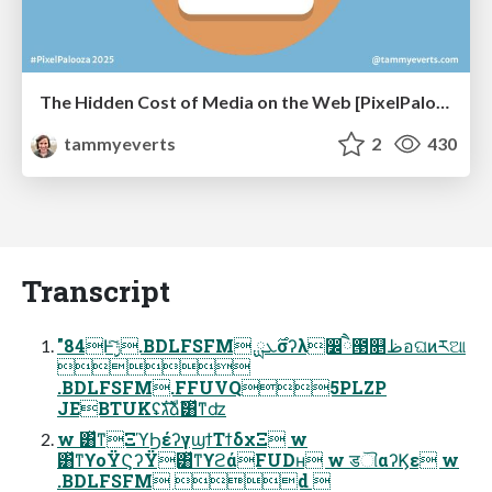
The Hidden Cost of Media on the Web [PixelPalooza 2025]
tammyeverts
2
430
Transcript
"84Ͱ࣮ݱͨ͠.BDLFSFM ࣌ܥྻσʔλ෼ཻ౓௕ظอଘͷཪଆ

.BDLFSFM.FFUVQ5PLZP
JEBTUKʢגࣜձࣾ͸ͯͳʣ
w ͸ͯͳΞϓϦέʔγϣϯΤϯδχΞ w
͸ͯͳϒοΫϚʔΫ͸ͯͳϒϩάFUDʜ w डୗαʔϏε w
.BDLFSFM d 