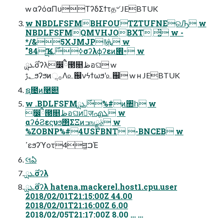
w αʔόαΠυΤʔδΣϯτத৺ JEBTUK
w NBDLFSFMBHFOUTZTUFNEରԠ w
NBDLFSFMQMVHJOBXT ͍͔ͭ͘ w -
*/&5XJMJP࿈ܞ w
"84Ҡߦ࣌ܥྻσʔλϕʔεͷ࡮৽ w
࣌ܥྻσʔλ෼ཻ౓௕ظอଘ w
؂ࢹϧʔϧͷૢ࡞Λ௨஌νϟϯωϧʹ௨஌ w ʜ JEBTUK
ຊ೔ͷ࿩୊
w .BDLFSFM࣌ܥྻ%#ͷ঺հ w
෼ཻ౓௕ظอଘͷٕज़എܠ w
αʔόϨεϛυϧ΢ΣΞͷߏஙࣄྫ w
%ZOBNP%#4USFBNT -BNCEB w
ߴεϧʔϓοτ4ॻ͖ࠐΈ
લఏ
࣌ܥྻσʔλ
࣌ܥྻσʔλ hatena.mackerel.host1.cpu.user
2018/02/01T21:15:00Z 44.00
2018/02/01T21:16:00Z 6.00
2018/02/05T21:17:00Z 8.00 … …