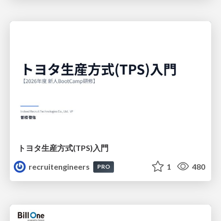
トヨタ⽣産⽅式(TPS)⼊⾨
recruitengineers
1
480
PRO