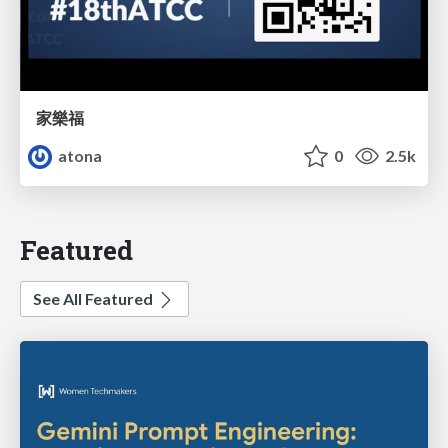
家樂福
atona
0
2.5k
Featured
See All Featured