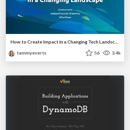
How to Create Impact in a Changing Tech Landscape [PerfNow 2023]
tammyeverts
56
3.4k