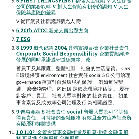
5 FIRST THINGSFIRST 搞懂人生保險 V 人生保險
公司的業務範疇 V 對人生保險有初步的認知 V 人生
保險與產險的差異
V 從官網及社群認識新光人 壽
6 20th ATCC 新光人壽出題方向
7 ESG
8 1999 概念倡議 2004 具體實踐目標 企業社會責任
Corporate Social Responsibility 企業貢獻經濟
發展的同時承諾遵守道德規範、改
善員工及其家庭、整體社區、社會的生活品質。 CSR
E 環境保護 environment 社會責任 social S G 公司治理
governance 落實對自然環境的保 護， 例如氣候變
遷、 廢棄物管理、內部碳 定價及環境評估等 。 履行
對客戶、員工、 社會大眾等對象的 社會責任。 如董
事會素質及成 效等公司治理及行 為相關議題。
9 普惠金融 S 社會責任 social 普羅大眾都可平等獲
得負責任、可持續的金融服務 有效且全方位為社會所
有階層和群體提供
1 0 110年金管會普惠金融衡量及觀察指標 金融 E 服
務 可及性 金融服務 金融服務