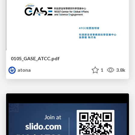
0105_GASE_ATCC.pdf
atona
1
3.8k