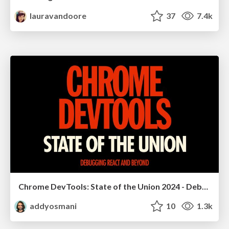
lauravandoore
37
7.4k
Chrome DevTools: State of the Union 2024 - Debugging React & Beyond
addyosmani
10
1.3k