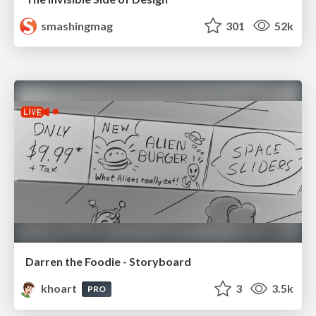
smashingmag
301
52k
Darren the Foodie - Storyboard
khoart
3
3.5k
PRO