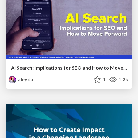
AI Search: Implications for SEO and How to Move Forward - #ShenzhenSEOConference
aleyda
1
1.3k