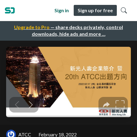
Sign in
Sign up for free
Upgrade to Pro
— share decks privately, control
downloads, hide ads and more …
ATCC
February 18, 2022