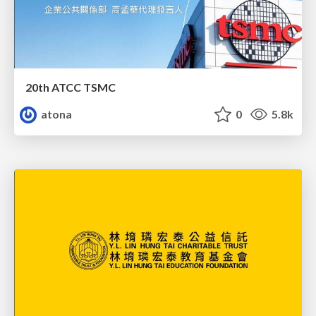
20th ATCC TSMC
atona
0
5.8k