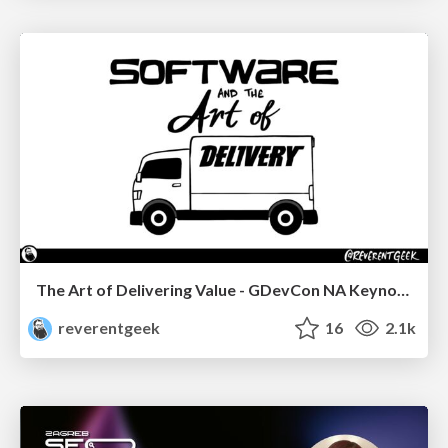
The Art of Delivering Value - GDevCon NA Keynote
reverentgeek
16
2.1k