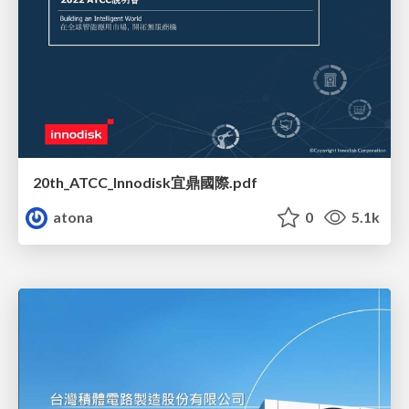
20th_ATCC_Innodisk宜鼎國際.pdf
atona
0
5.1k