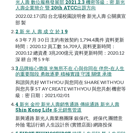
光人壽 數位服務發展部 2021.2.3 機密等級：密 新光
人壽企業簡介 暨 20th ATCC出題方向
2022.02.17 (四) 台北場校園說明會 新光人壽 公關廣宣
部 製
2 新 光 人 壽 成 立 於 1 9
6 3 年 7 月 3 0 日 主約有效契約 1,794.4萬件 資料更新
時間：2020.12 員工數 16,709人 資料更新時間：
2020.12 總資產 3兆200億元 資料更新時間：2020.12
深 耕 台 灣 5 9 年
3 品牌核心價值 光無所不在 心與你同在 伴您-在人生
的重要階段 勇敢逐夢 積極實踐 守護 關懷 承擔
和諧與共好 WITHYOU 與您同在 SHARE WITHYOU
與您共享 ST AY CREATE WITHYOU 與您共創 機密等
級：密 日期：2021/02/01
4 新光 金控 新光人壽銷售通路 傳統通路 新光人壽
Shin Kong Life 多元銷售管道
新興通路 新光人壽業務團隊 銀保代、經保代 團體意
外險 電話行銷 人生設計所 (實體店面) 網路投保