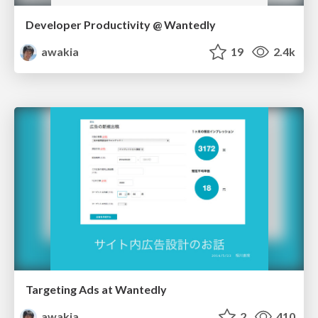
Developer Productivity @ Wantedly
awakia
19
2.4k
Targeting Ads at Wantedly
awakia
2
410