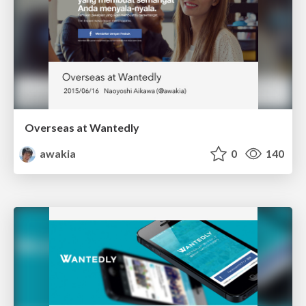
Overseas at Wantedly
awakia
0
140