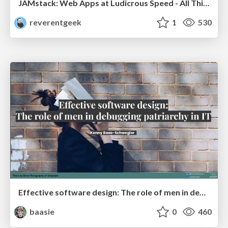
JAMstack: Web Apps at Ludicrous Speed - All Things Open 2022
reverentgeek
1
530
Effective software design: The role of men in debugging patriarchy in IT @ Voxxed Days AMS
baasie
0
460