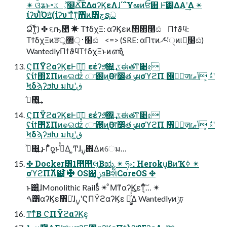
✴ ଓʑͱ৽ػೳ͕௥Ճ͞ΕΔαʔϏεΛɺ΄΅Ұఆͷਓ਺ Ͱ͞͹͚ΔΑ͏ʹ͢Δ ✴
ίʔυΊͬͪΌॻ͘(ίʔυʹͳͬͯͳ͍΋ͷ͸جຊධ
Ձ͠ͳ͍) ✤ ૬ҧ఺ ✴ ΤϯδχΞ: αʔϏεͷ੒௕͕໨ඪ Πϯϑϥ:
ΤϯδχΞͷੜ࢈ੑ޲্͕໨ඪ <=> (SRE: αΠτͷ৴པੑͷ୲อ͕໨ඪ)
WantedlyΠϯϑϥΤϯδχΞͱͷൺֱ
ϚΠΫϩαʔϏεͰԿ͕خ͍͔͠ εέʔϧͤ͞΍͍͢ ػಈతͳ૊৫
ʢίϯ΢ΣΠͷ๏ଇʣ ো֐ͷӨڹ͕෦෼త ݸผσϓϩΠ ࢖༻ٕज़ɾݴޠ ͕ࣗ༝ʹ
ϞδϡʔϧԽ มԽʹڧ͍
ࣺͯ΍͍͢
ϚΠΫϩαʔϏεͰԿ͕خ͍͔͠ εέʔϧͤ͞΍͍͢ ػಈతͳ૊৫
ʢίϯ΢ΣΠͷ๏ଇʣ ো֐ͷӨڹ͕෦෼త ݸผσϓϩΠ ࢖༻ٕज़ɾݴޠ ͕ࣗ༝ʹ
ϞδϡʔϧԽ มԽʹڧ͍
ࣺͯ΍͍͢ ͱΓ͋͑ͣօ͍͍ͱࢥͬͯΔ ͚Ͳɺ࣮ࡍ΍Δͷେม…
✤ Docker͸1೥൒લ͔Βಋೖ ✴ ཧ༝: Heroku͔ΒͷҠߦ ✴
σϓϩΠ࣌ؒΛ୹͔ͨͬͨ͘͠ ✤ OS΋ܦݧ͔ΒશͯCoreOS ✤
ͱ͸͍͑ɺMonolithic Railsͩͬͨ ✴ ͦΜͳαʔϏεͳ͔ͬͨ͠… ✴
ࠓ͸αʔϏε΋૿͑ɺ࣮ࡍʹϚΠΫϩαʔϏε Խ͖͍ͯͯ͠Δ Wantedlyͷݱঢ়
Ͳ͏ͳͬͨΒ ϚΠΫϩαʔϏε͔