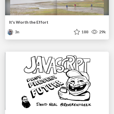
It's Worth the Effort
3n
188
29k