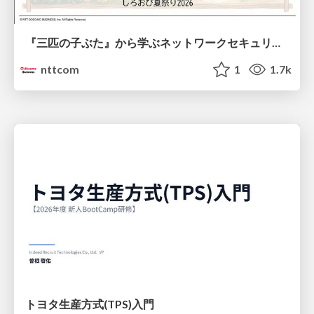
『三匹の子ぶた』から学ぶネットワークセキュリティの昔と今 / Network Security: Then and Now Through the Lens of The Three Little Pigs
nttcom
1
1.7k
トヨタ⽣産⽅式(TPS)⼊⾨