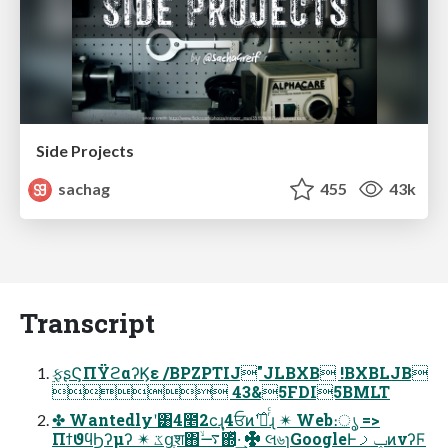
Side Projects
sachag
455
43k
Transcript
࣮ફʂϚΠΫϩαʔϏε /BPZPTIJ"JLBXB !BXBLJB
 43&5FDI5BMLT
✤ Wantedlyʹ͸4೥2ϲ݄ɻ4ਓͷ࣌ʹೖͬͨɻ ✴ Web։ൃ =>
ΠϯϑϥϦʔμʔ ✴ ػցֶश΋࠷ۙ΍ͬͯ·͢ ✤ લ৬ɿGoogleͰݕࡧͷνʔϜ