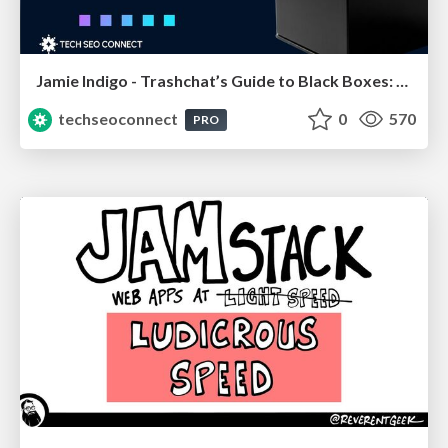
Jamie Indigo - Trashchat’s Guide to Black Boxes: Technical SEO Tactics for LLMs
techseoconnect
0
570
PRO