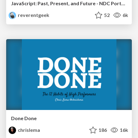
JavaScript: Past, Present, and Future - NDC Porto 2020
reverentgeek
52
6k
Done Done
chrislema
186
16k