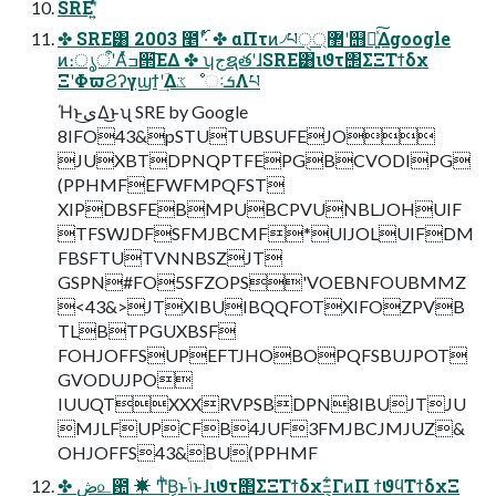
SREʹ͍ͭͯ
✤ SRE͸ 2003 ೥ʹ࢝·ͬͨ ✤ αΠτͷ৴པੑ޲্ʹ஫ྗ͍ͯ͠Δgoogle
ͷ։ൃऀʹΑͬͯߏ੒͞ΕΔ ✤ ʮجຊతʹɺSRE͸ιϑτ΢ΣΞΤϯδχ
ΞʹΦϖϨʔγϣϯʹؔ͢ΔػೳઃܭΛཔ
Ήͱى͜Δ͜ͱʯ SRE by Google
8IFO43&pSTUTUBSUFEJO
JUXBTDPNQPTFEPGBCVODIPG
(PPHMFEFWFMPQFST
XIPDBSFEBMPUBCPVUNBLJOHUIF
TFSWJDFSFMJBCMF*UIJOLUIFDM
FBSFTUTVNNBSZJT
GSPN#FO5SFZOPS'VOEBNFOUBMMZ
<43&>JTXIBUIBQQFOTXIFOZPVB
TLBTPGUXBSF
FOHJOFFSUPEFTJHOBOPQFSBUJPOT
GVODUJPO
IUUQTXXXRVPSBDPN8IBUJTJU
MJLFUPCFB4JUF3FMJBCJMJUZ&
OHJOFFS43&BU(PPHMF
✤ ڞ௨఺ ✴ ͲͪΒ͔ͱݴ͏ͱɺιϑτ΢ΣΞΤϯδχΞ͕͋ΓͷΠ ϯϑϥΤϯδχΞ