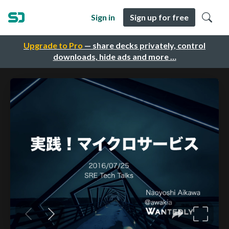
Sign in
Sign up for free
Upgrade to Pro
— share decks privately, control
downloads, hide ads and more …