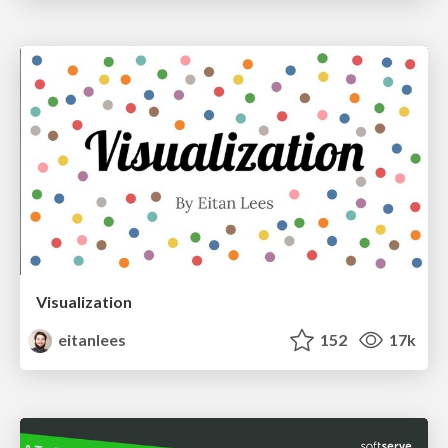
Visualization
eitanlees
152
17k