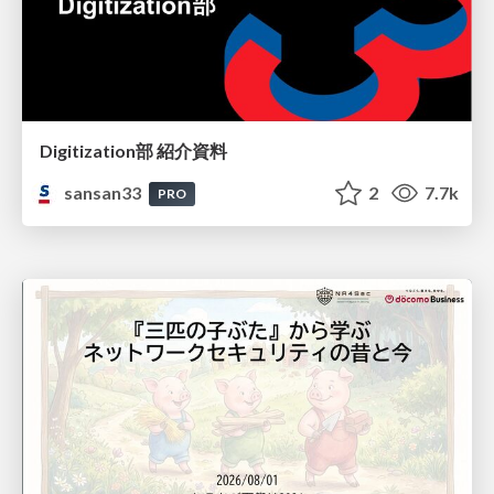
Digitization部 紹介資料
sansan33
2
7.7k
PRO