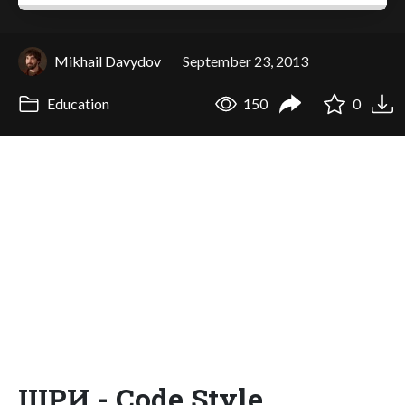
Mikhail Davydov
September 23, 2013
Education
150
0
ШРИ - Code Style