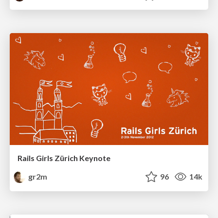
Rails Girls Zürich Keynote
gr2m
96
14k