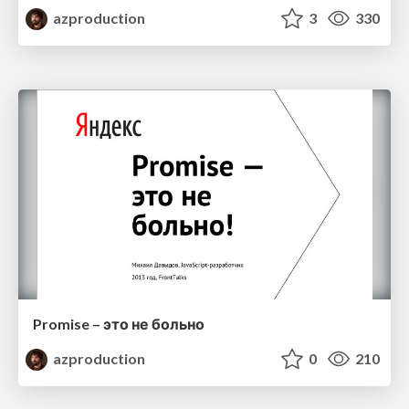
azproduction
3
330
Promise – это не больно
azproduction
0
210