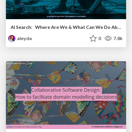
AI Search: Where Are We & What Can We Do About It?
aleyda
0
7.8k