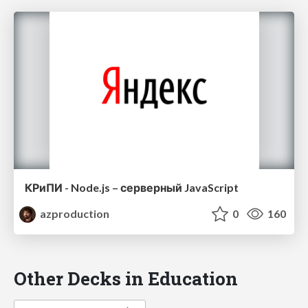
КРиПИ - Node.js – серверный JavaScript
azproduction
0
160
Other Decks in Education