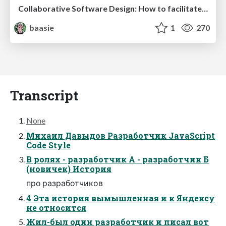
Collaborative Software Design: How to facilitate domain modelling decisions
baasie
1
270
Transcript
None
Михаил Давыдов Разработчик JavaScript
Code Style
В ролях - разработчик А - разработчик Б
(новичек) История
про разработчиков
4 Эта история вымышленная и к Яндексу
не относится
Жил-был один разработчик и писал вот