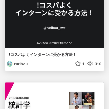
!コスパよくインターンに受かる方法！
ruribou
1
310