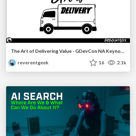
The Art of Delivering Value - GDevCon NA Keynote
reverentgeek
16
2.1k