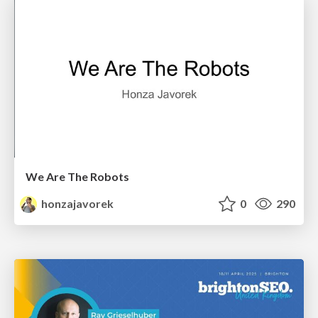
We Are The Robots
honzajavorek
0
290