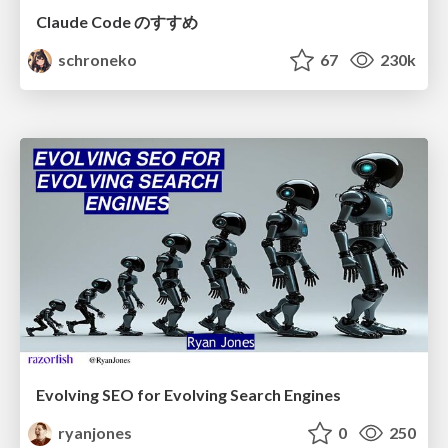
Claude Code のすすめ
schroneko
67
230k
Evolving SEO for Evolving Search Engines
ryanjones
0
250