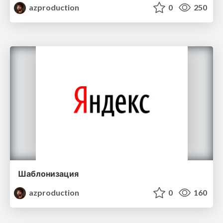
azproduction
0
250
Шаблонизация
azproduction
0
160