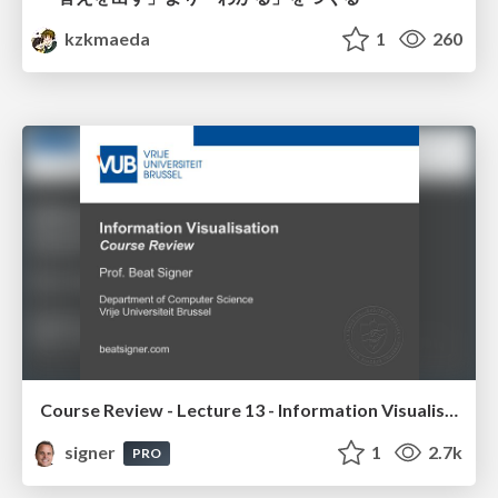
kzkmaeda
1
260
Course Review - Lecture 13 - Information Visualisation (4019538FNR)
signer
1
2.7k
PRO