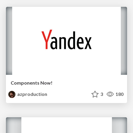
Components Now!
azproduction
3
180