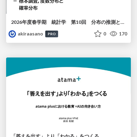
2026年度春学期 統計学 第10回 分布の推測とは － 標本調査，度数分布と確率分布 (2026. 6. 4)
akiraasano
0
170
PRO
「答えを出す」より「わかる」をつくる