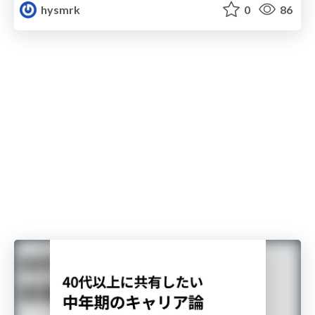
hysmrk
0
86