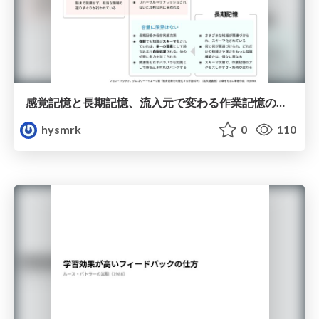
感覚記憶と長期記憶、流入元で変わる作業記憶の働き
hysmrk
0
110