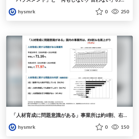
hysmrk
0
250
「人材育成に問題意識がある」事業所は約8割、右肩上がり
hysmrk
0
150