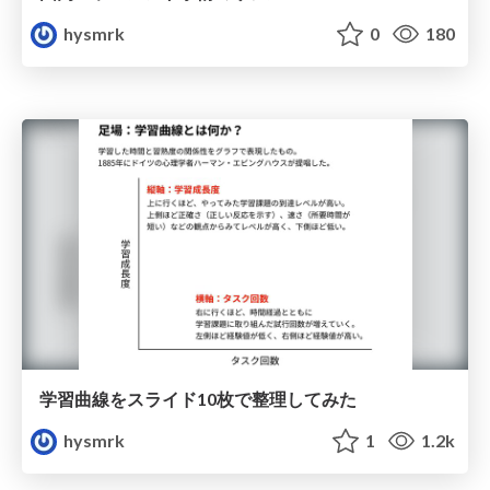
hysmrk
0
180
学習曲線をスライド10枚で整理してみた
hysmrk
1
1.2k