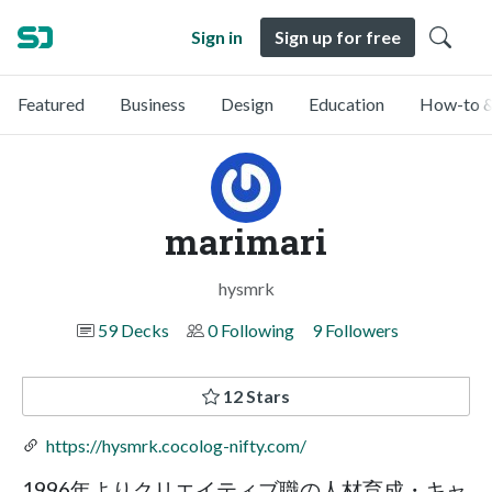
Sign in
Sign up for free
Featured
Business
Design
Education
How-to &
marimari
hysmrk
59 Decks
0 Following
9 Followers
12 Stars
https://hysmrk.cocolog-nifty.com/
1996年よりクリエイティブ職の人材育成・キャ