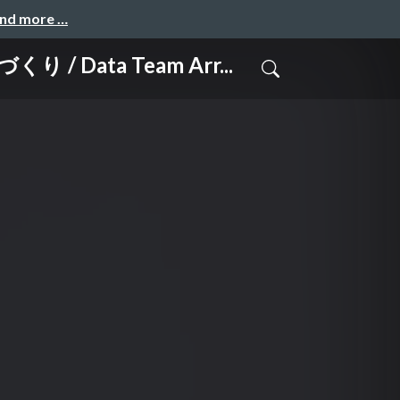
and more …
ta Team Arr...