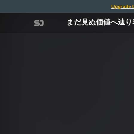
Upgrade t
まだ見ぬ価値へ辿り着くた