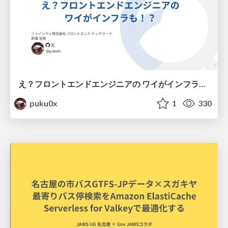
え？フロントエンドエンジニアの ワイがインフラも！？
puku0x
1
330