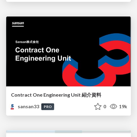
Contract One Engineering Unit 紹介資料
sansan33
0
19k
PRO