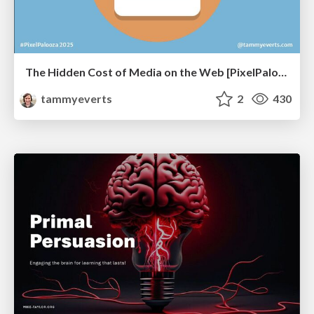
The Hidden Cost of Media on the Web [PixelPalooza 2025]
tammyeverts
2
430