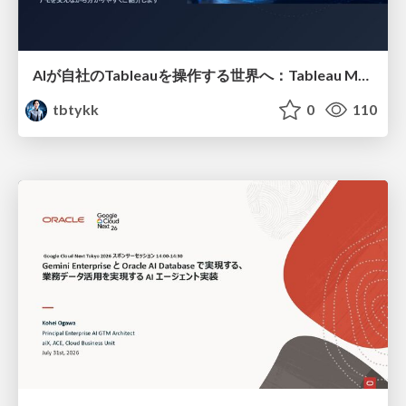
AIが自社のTableauを操作する世界へ：Tableau MCP超入門
tbtykk
0
110