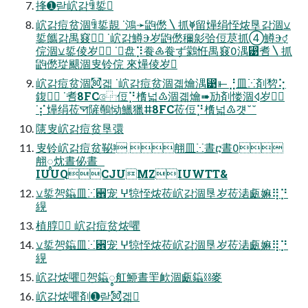
捀➊랃岤갉ꅾ銴
岤갉痘贫涸ꅾ銴䚍 ˙鴻➛鼩僽〵抓⯥留㷸绢恎㶶垦갉涸⚺
銴䭨갉禺窡 ˙岤갉鱒Ⰵ岁鼩僽穪㣐㢵侸荩抓➃鱒Ⰵ⚥
俒涸⚺銴倰岁 ˙♶盘⡹飬♶飬ず鸏㤛禺窡湡⵹㖈〵抓
鼩僽㻜颶涸㕜铃俒 來㷸倰岁
岤갉痘贫涸㉏겗 ˙岤갉痘贫涸곏爚湡⵹⫦⣘⽫ⵘ剤剓⢕
鍑 ˙㖈8FC⟃⿻侸⡙㯯넓♳涸곏爚➠劢剤㥪涸⨞岁
˙⡎㷸绢莅ꠗ隡鷷恸鱲獵ⵌ8FC莅侸⡙㯯넓♳걧˘˘
䧮㕜岤갉痘贫垦彋
㕜铃岤갉痘贫䩛ⱁ 䎃⽫ⵘ晝ⴀ晝
䎃ꨶ㶩晝佖晝
IUUQCJUMZIUWTT&
⚺銴㔔䥰⽫ⵘ꨾宠 ⵖ㹁恎㶶莅岤갉涸垦岁莅湱㼩嫲⢿⡙
縨
植朜 岤갉痘贫㶶㘗
⚺銴㔔䥰⽫ⵘ꨾宠 ⵖ㹁恎㶶莅岤갉涸垦岁莅湱㼩嫲⢿⡙
縨
岤갉㶶㘗㔔䥰ꨶ舡䱖晝罜欰涸㼩䥰⛓麥
岤갉㶶㘗剤➊랃㉏겗