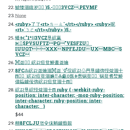
鯱㥪涸鍑岁 )5.-3VCZ.PEVMF
None
<ruby>了了<rt>ㄌㄧㄠˇ</rt></ruby> <ruby>呢
<rt>˙ㄋㄜ</rt></ruby> )5.-
蟠Ⱙ"1*⛓3VCZ垦岤䊨
Ⱘ$PVSUFTZPG"VESFZU
IUUQTXXXNPFEJDUUXMBCS
VCZ
㉏겗 岤갉痘贫䱖晝곏爚
8FC♳岤갉곏爚涸㉏겗 ˙⚥俒岤갉♧菛垦鏽倴恎㶶涸〸
⩎ ˙岤갉痘贫涸嫲⢿♶㼩㽍Ⱖ僽锅贫 ˙锅贫㖈湬䱖
儘䥰鑪佞倴岤갉痘贫涸〸⩎
岤갉垦岤恎㶶涸〸⩎ ruby { -webkit-ruby-
position: inter-character; -moz-ruby-position:
inter-character; ruby-position: inter-
character; }
$44
䎃8FCLJU껷⯓佅䴂鑪㿂䚍