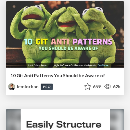
10 Git Anti Patterns You Should be Aware of
lemiorhan
659
62k
PRO