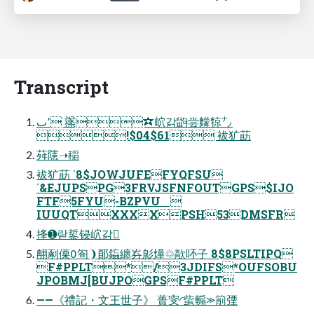
Transcript
٬ٮ 鿪✫岤갉鼩尝䵆㹁㌨
!$04$61 袚犷莇
荈䧮➝稲
袚犷莇 ˙8$JOWJUFEFYQFSU
˙&EJUPSPG3FRVJSFNFOUTGPS$IJO
FTF5FYU-BZPVU 
IUUQTXXXXPSH53DMSFR
捀➊랃銴锓岤갉
䎃剢傈匌❩䣔䥰纏㞣㣐㷸♲歊吥⼦ 8$8PSLTIPQ
F#PPLT*/3JDIFS*OUFSOBU
JPOBMJ[BUJPOGPSF#PPLT
——《禮記・⽂王世⼦》 蕢㝕◜䖪䡪⪼箾㢾