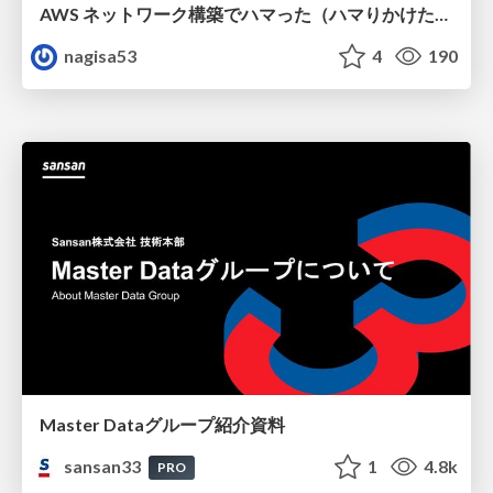
AWS ネットワーク構築でハマった（ハマりかけた） 5選とそこから得た教訓
nagisa53
4
190
Master Dataグループ紹介資料
sansan33
1
4.8k
PRO