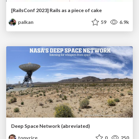
[RailsConf 2023] Rails as a piece of cake
palkan
59
6.9k
Deep Space Network (abreviated)
tonyrice
0
250