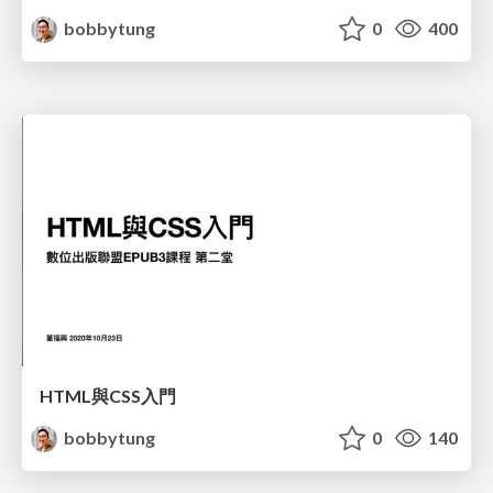
bobbytung
0
400
HTML與CSS入門
bobbytung
0
140