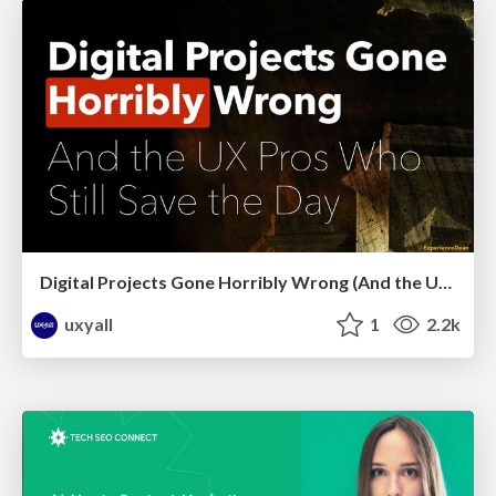
Digital Projects Gone Horribly Wrong (And the UX Pros Who Still Save the Day) - Dean Schuster
uxyall
1
2.2k