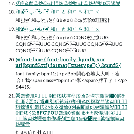
⚥俒♶僽♧㶶♧갉 恎㶶♧㶶㢵갉 ♧㶶剓㢵Ⱉ珏隡岁
和ú ٴ ڍ ڀ 和ㄏ ㄜ 和ㄏ ㄢ 和ㄏ ㄨ
和ٴ ځ 和ٴ ڍ ڀ ù ù ø ø ù ♧㶶剓㢵Ⱉ珏隡갉
和ú ٴ ڍ ڀ 和ㄏ ㄜ 和ㄏ ㄢ 和ㄏ ㄨ
和ٴ ځ 和ٴ ڍ ڀ ù ù ø ø ù CQNGUUG
CQNGUUG CQNGUUG CQNGUUG
CQNGUUG CQNGUUG
@font-face { font-family: bpmf5; src:
url(bpmf5.ttf) format("truetype"); } .bpmf5 {
font-family: bpmf1; } <p>Bob開⼼心地⼤大叫：哈
哈！我<span class="bpmf5">和</span>牌了了！</p>
$44 )5.-
㉏겗㖈ㆭ⯥  Ⱉ㤛㶶䭾撑♧㶶㢵갉㻤㹁邍管⴪鱒Ⰵ
剤䨾⣜亙⡎緄⛘ 㢫鿈铃䠑堥㐼♶凶䖤㻜ꥹ隡갉 
㻤㹁邍㢫涸岤갉搂岁곏爚刿♶腋垦ⴀꐫ铐涸䭨岁 
Ⱉ㤛㶶⢪欽8FC'POU곏爚㖈佪腋♳♶僽㥪涸⨞岁
 岤갉㶶㘗㢵⼱僽猙剤兰頿늫㼱Ꟛ佞桬恎㸻岤갉
㶶㘗尝
剤⨞뢶䨾剤灶갉