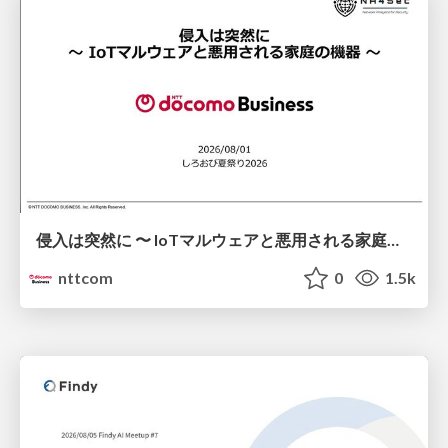
侵入は突然に 〜 IoTマルウェアと悪用される家庭の機器 ～ / When Intrusion Strikes: IoT Malware and the Abuse of Home Devices
nttcom
0
1.5k