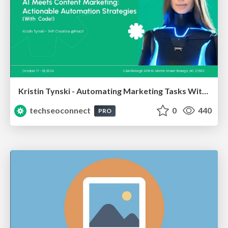
Kristin Tynski - Automating Marketing Tasks With AI
techseoconnect
0
440
PRO