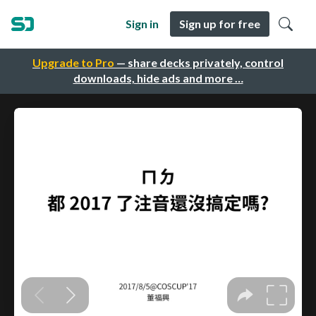
Sign in
Sign up for free
Upgrade to Pro
— share decks privately, control
downloads, hide ads and more …