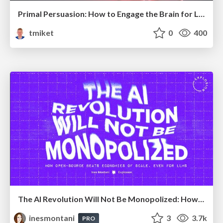
Primal Persuasion: How to Engage the Brain for Learning That Lasts
tmiket
0
400
The AI Revolution Will Not Be Monopolized: How open-source beats economies of scale, even for LLMs
inesmontani
3
3.7k
PRO