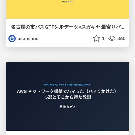
名古屋の市バスGTFS-JPデータ×スガキヤ 最寄りバス停検索をAmazon ElastiCache Serverless for Valkeyで最適化する
usanchuu
1
360