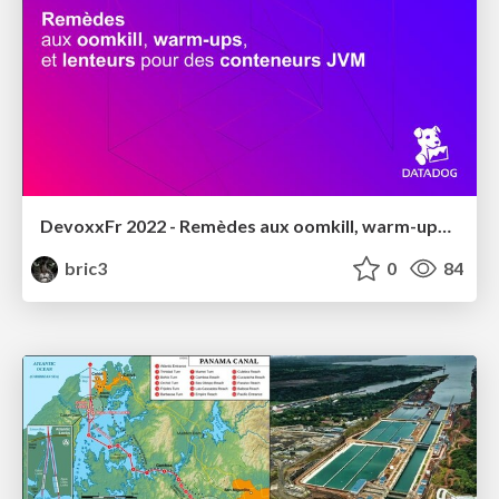
DevoxxFr 2022 - Remèdes aux oomkill, warm-ups, et lenteurs pour des conteneurs JVM
bric3
0
84