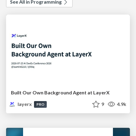
See All in Programming
Built Our Own Background Agent at LayerX
layerx
9
4.9k
PRO