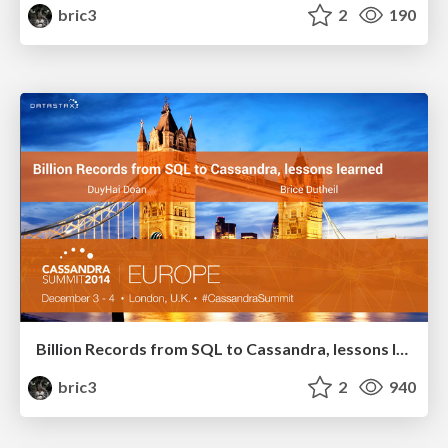
bric3
2
190
Billion Records from SQL to Cassandra, lessons learned
bric3
2
940