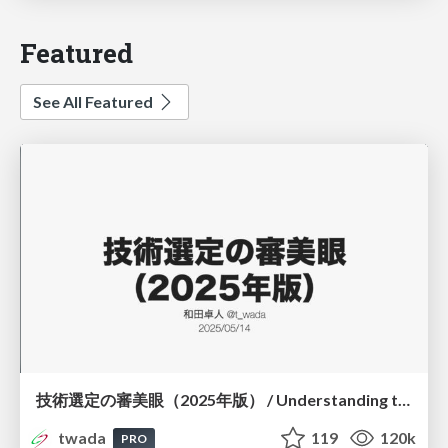
Featured
See All Featured
技術選定の審美眼（2025年版） / Understanding the Spiral of Technologies 2025 edition
twada
119
120k
PRO