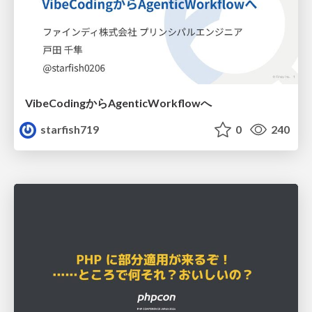
VibeCodingからAgenticWorkflowへ
starfish719
0
240