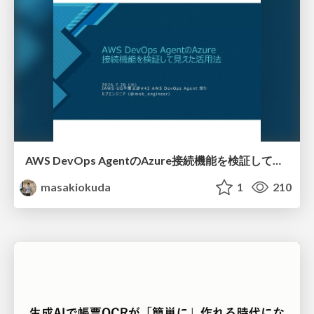
AWS DevOps AgentのAzure接続機能を検証して見えた活用法／Use Cases Verified for the AWS DevOps Agent's Azure Connectivity Feature
masakiokuda
1
210