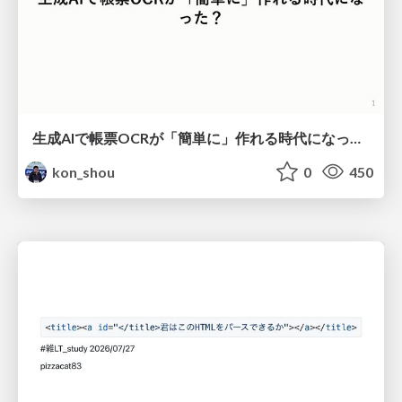
生成AIで帳票OCRが「簡単に」作れる時代になった？
kon_shou
0
450