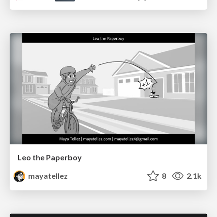
Leo the Paperboy
mayatellez
8
2.1k