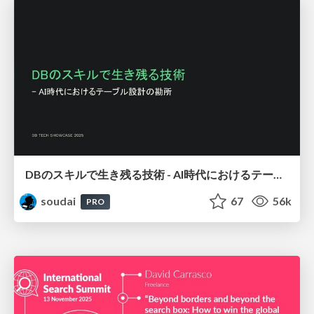
DBのスキルで生き残る技術 - AI時代におけるテーブル設計の勘所
soudai
67
56k
PRO