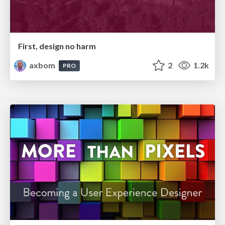
First, design no harm
axbom
2
1.2k
PRO