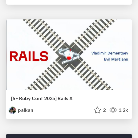
[SF Ruby Conf 2025] Rails X
palkan
2
1.2k