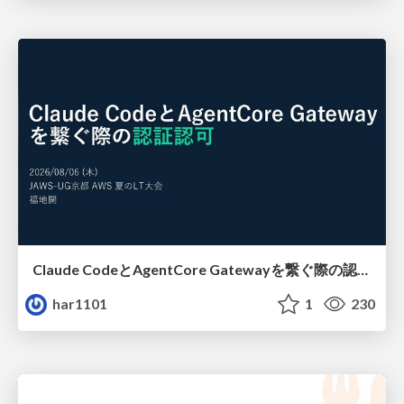
Claude CodeとAgentCore Gatewayを繋ぐ際の認証認可 / Authentication and authorization when connecting Claude Code with AgentCore Gateway
har1101
1
230