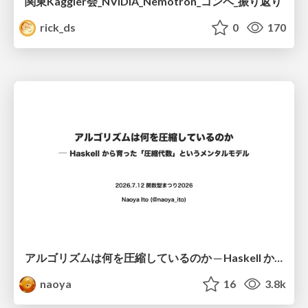
関東Kaggler会_NVIDIA_Nemotron_コンペ_振り返り
rick_ds
0
170
アルゴリズムは何を圧縮しているのか ─ Haskell から育った「圧縮代数」というメンタルモデル
naoya
16
3.8k