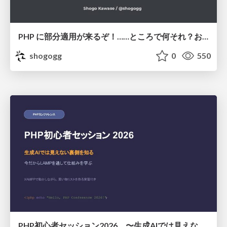
PHP に部分適用が来るぞ！……ところで何それ？おいしいの？ #phpcon / phpcon-2026
shogogg
0
550
PHP初心者セッション2026 〜生成AIでは見えない裏側を知る：今だからLAMPを通して仕組みを学ぶ〜