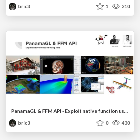
bric3
1
210
PanamaGL & FFM API - Exploit native function using Java
bric3
0
430