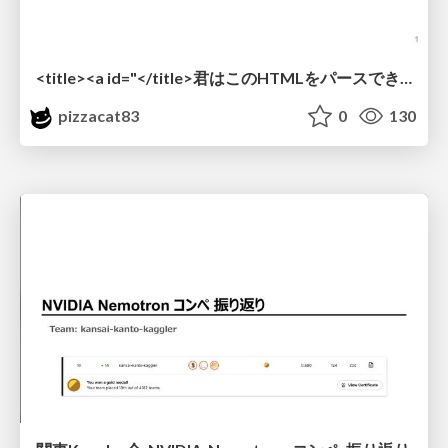
<title><a id="</title>君はこのHTMLをパースできるか"></a></title> #雑LT_study
pizzacat83
0
130