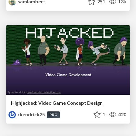
samlambert
251
13k
Highjacked: Video Game Concept Design
rkendrick25
1
420
PRO