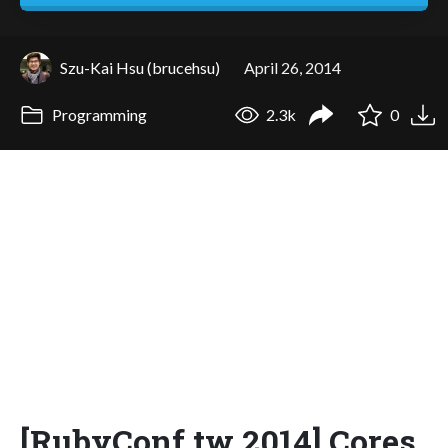
Szu-Kai Hsu (brucehsu)
April 26, 2014
Programming
2.3k
0
[RubyConf.tw 2014] Cores