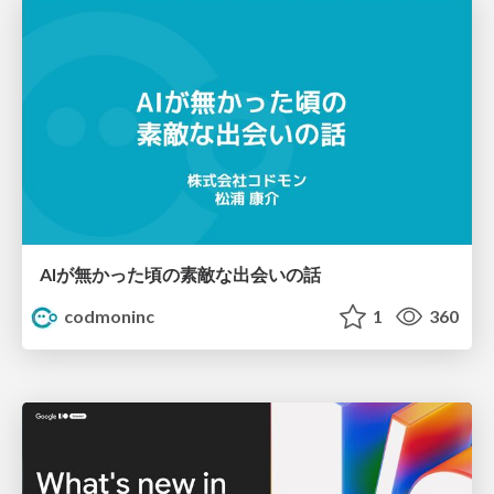
AIが無かった頃の素敵な出会いの話
codmoninc
1
360