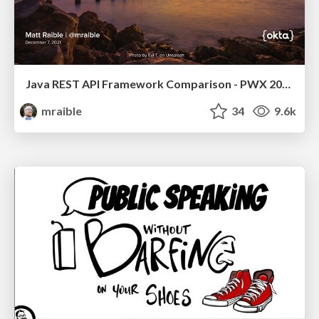
Java REST API Framework Comparison - PWX 2021
mraible
34
9.6k