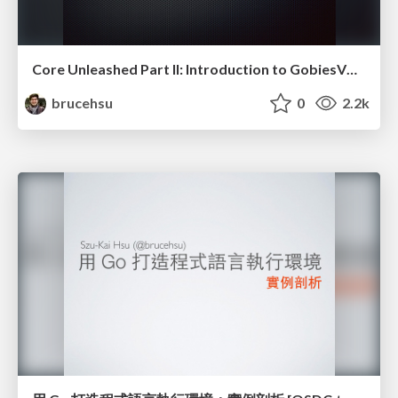
Core Unleashed Part II: Introduction to GobiesVM (and STM) @ RubyKaigi 2014
brucehsu
0
2.2k