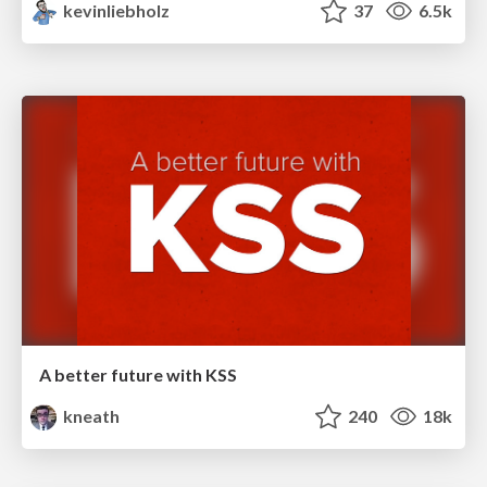
kevinliebholz
37
6.5k
A better future with KSS
kneath
240
18k