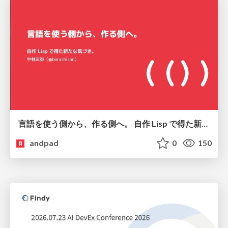
言語を使う側から、作る側へ。 自作 Lisp で得た新たな気づき。
andpad
0
150