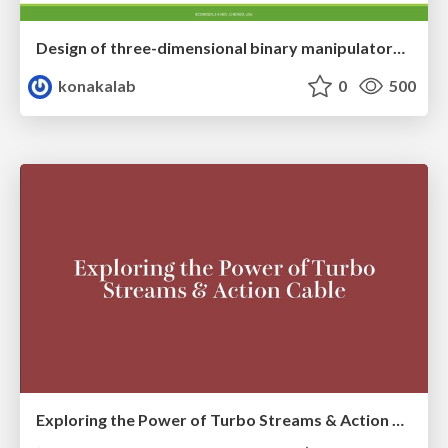
Design of three-dimensional binary manipulators for pick-and-place task avoiding obstacles (IECON2024)
konakalab
0
500
Exploring the Power of Turbo Streams & Action Cable | RailsConf2023