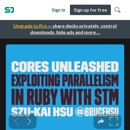
Sign in
Sign up for free
Upgrade to Pro
— share decks privately, control
downloads, hide ads and more …