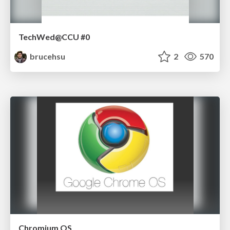
TechWed@CCU #0
brucehsu
2
570
Chromium OS