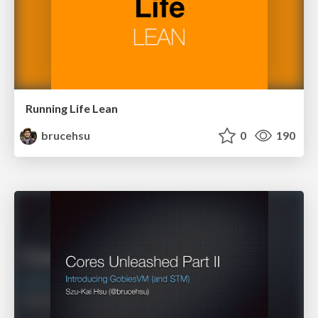
Running Life Lean
brucehsu
0
190