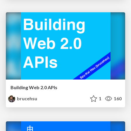
Building Web 2.0 APIs
brucehsu
1
160