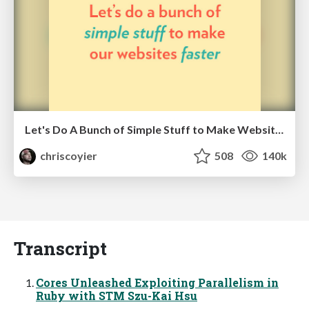
Let's Do A Bunch of Simple Stuff to Make Websites Faster
chriscoyier
508
140k
Transcript
Cores Unleashed Exploiting Parallelism in
Ruby with STM Szu-Kai Hsu