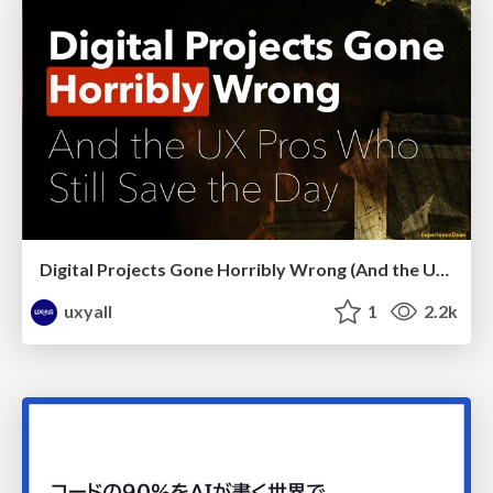
Digital Projects Gone Horribly Wrong (And the UX Pros Who Still Save the Day) - Dean Schuster
uxyall
1
2.2k