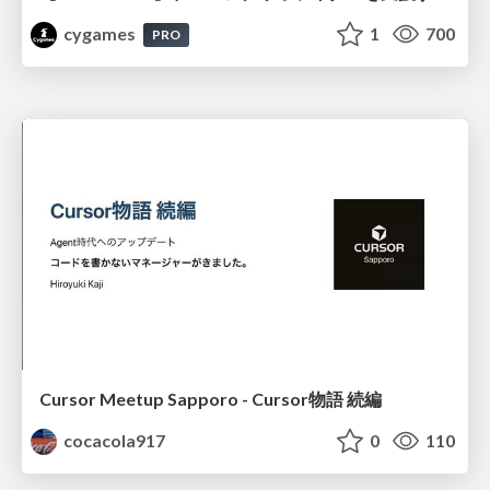
cygames
1
700
PRO
Cursor Meetup Sapporo - Cursor物語 続編
cocacola917
0
110