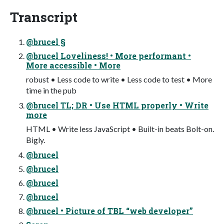
Transcript
@brucel §
@brucel Loveliness! • More performant •
More accessible • More
robust • Less code to write • Less code to test • More
time in the pub
@brucel TL; DR • Use HTML properly • Write
more
HTML • Write less JavaScript • Built-in beats Bolt-on.
Bigly.
@brucel
@brucel
@brucel
@brucel
@brucel • Picture of TBL “web developer”