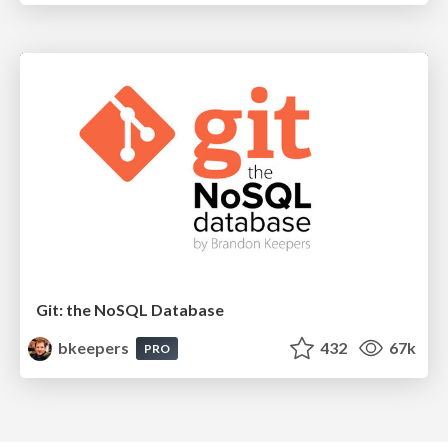
Git: the NoSQL Database
bkeepers
432
67k
PRO