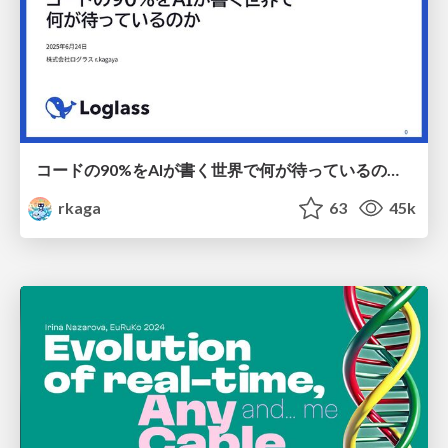
コードの90%をAIが書く世界で何が待っているのか / What awaits us in a world where 90% of the code is written by AI
rkaga
63
45k