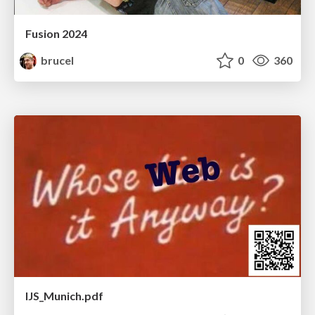
Fusion 2024
brucel
0
360
IJS_Munich.pdf