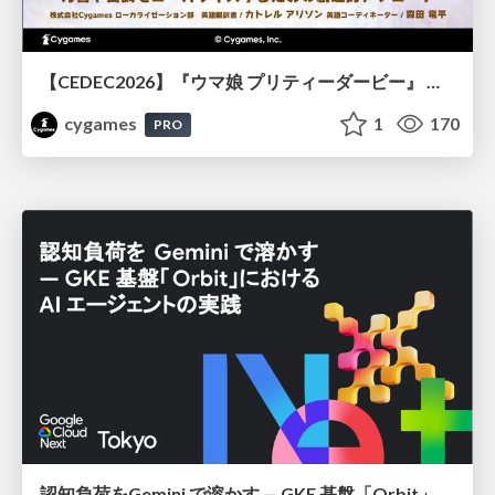
【CEDEC2026】『ウマ娘 プリティーダービー』 英語版のキャラクターの方言や口調をローカライズするための創造的アプローチ
cygames
1
170
PRO
認知負荷をGemini で溶かす — GKE 基盤「Orbit」における AI エージェントの実践