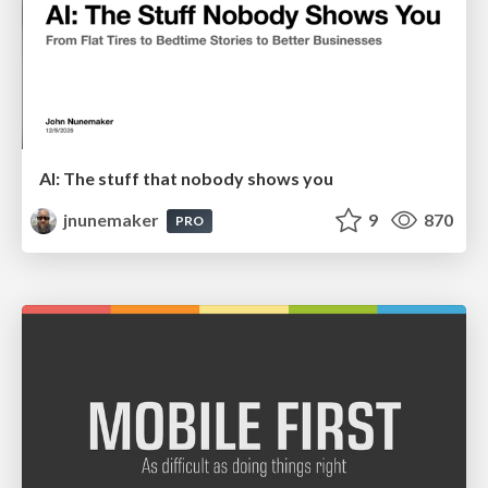
AI: The stuff that nobody shows you
jnunemaker
9
870
PRO