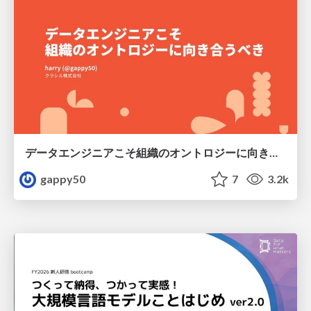
データエンジニアこそ組織のオントロジーに向き合うべき — 問いに答えるAIから、事業を動かすAIへ
gappy50
7
3.2k