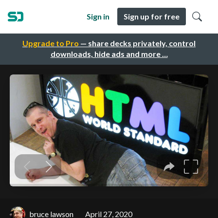
Sign in
Sign up for free
Upgrade to Pro
— share decks privately, control
downloads, hide ads and more …
bruce lawson
April 27, 2020