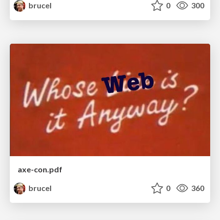
brucel
0
300
axe-con.pdf
brucel
0
360