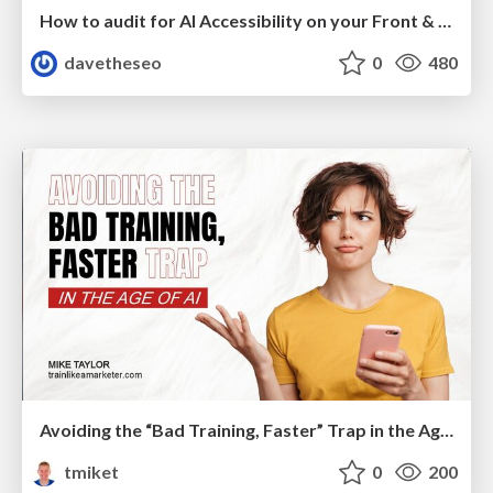
How to audit for AI Accessibility on your Front & Back End
davetheseo
0
480
Avoiding the “Bad Training, Faster” Trap in the Age of AI
tmiket
0
200