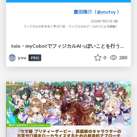
toio・myCobotでフィジカルAIっぽいことを行うための検討（とりあえず調査） / フィジカルAI LT（IoTLTによる開催）
you
0
280
PRO