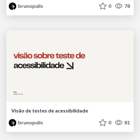
brunopulis
0
78
Visão de testes de acessibilidade
brunopulis
0
81