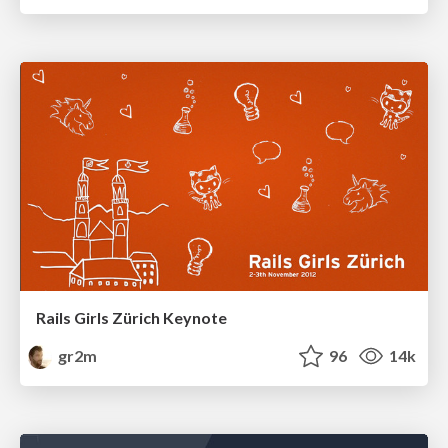
Rails Girls Zürich Keynote
gr2m
96
14k