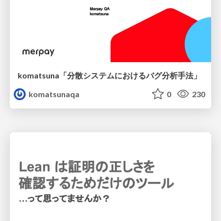
komatsuna「分散システムにおけるバグ分析手法」
komatsunaqa
0
230