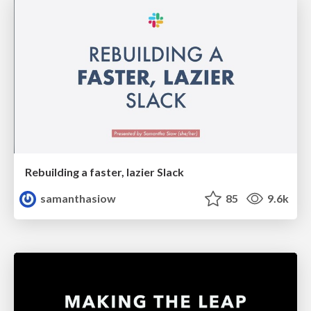
Rebuilding a faster, lazier Slack
samanthasiow
85
9.6k