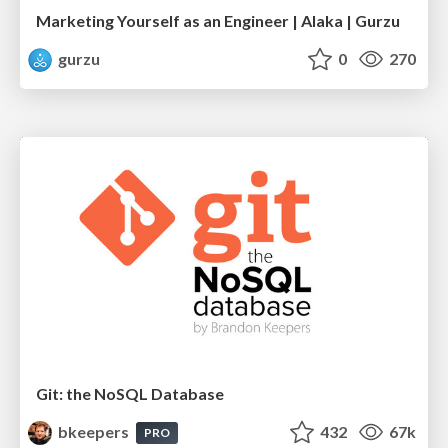
Marketing Yourself as an Engineer | Alaka | Gurzu
gurzu
0
270
Git: the NoSQL Database
bkeepers
432
67k
PRO