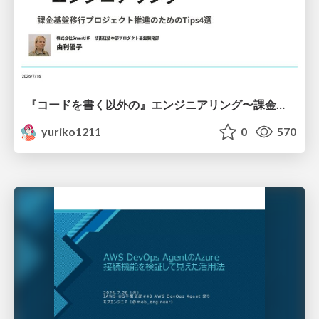
『コードを書く以外の』エンジニアリング〜課金基盤移行プロジェクト推進のためのTips4選
yuriko1211
0
570