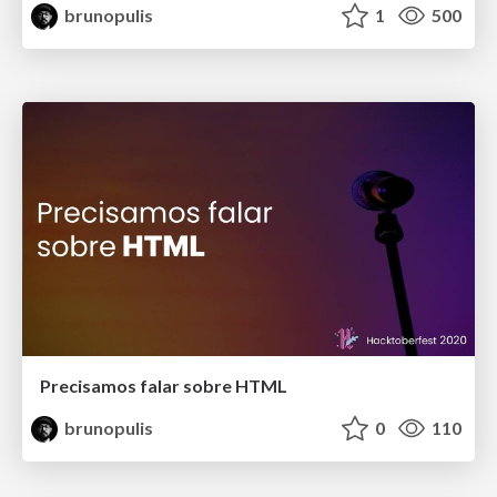
brunopulis
1
500
Precisamos falar sobre HTML
brunopulis
0
110