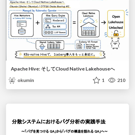
Apache Hive: そしてCloud Native Lakehouseへ
okumin
1
210