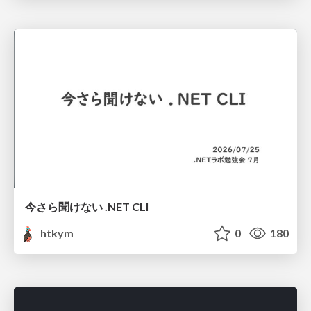
今さら聞けない .NET CLI
htkym
0
180