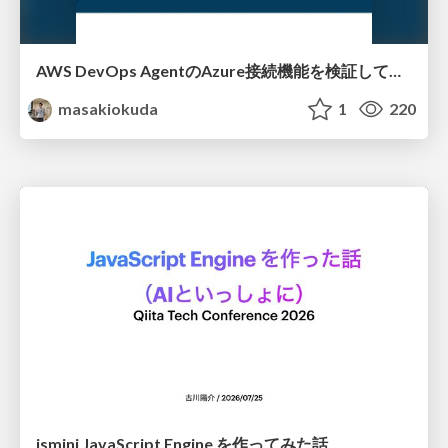
AWS DevOps AgentのAzure接続機能を検証して見えた活用法／Use Cases Verified for the AWS DevOps Agent's Azure Connectivity Feature
masakiokuda
1
220
jsmini JavaScript Engine を作ってみた話