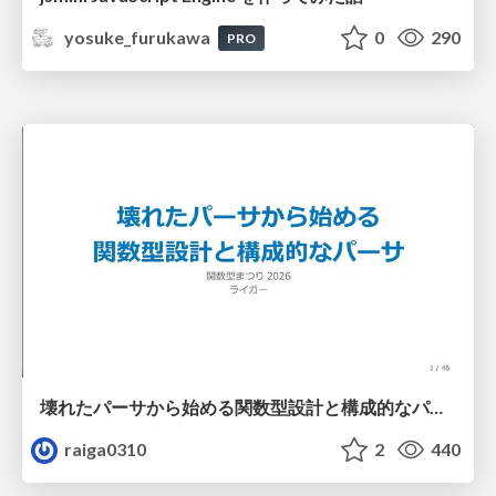
yosuke_furukawa
0
290
PRO
壊れたパーサから始める関数型設計と構成的なパーサ #fp_matsuri
raiga0310
2
440