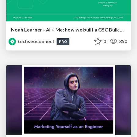
Noah Learner - AI + Me: how we built a GSC Bulk Export data pipeline
techseoconnect
0
350
PRO