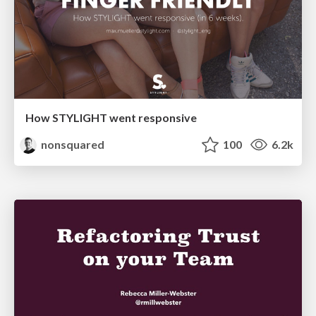
How STYLIGHT went responsive
nonsquared
100
6.2k