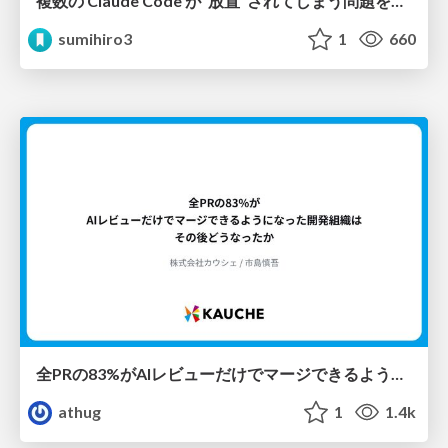
複数の Claude Code が"放置"されてしまう問題をCLI ダッシュボードを自作して解決した話
sumihiro3
1
660
全PRの83%がAIレビューだけでマージできるようになった開発組織はその後どうなったか
athug
1
1.4k