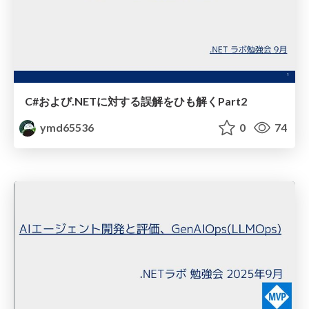
C#および.NETに対する誤解をひも解くPart2
ymd65536
0
74