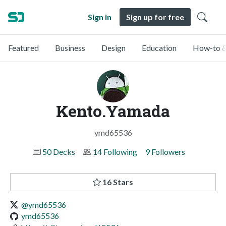
Sign in
Sign up for free
Featured
Business
Design
Education
How-to &
Kento.Yamada
ymd65536
50 Decks
14 Following
9 Followers
16 Stars
@ymd65536
ymd65536