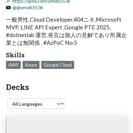
https://qiita.com/ymd65536
@@ymd65536
一般男性,Cloud Developer,404ニキ,Microsoft
MVP, LINE API Expert ,Google PTE 2025,
#dotnetlab 運営,発言は個人の見解であり所属企
業とは無関係 , #AzPoC No.5
Skills
AWS
Azure
Google Cloud
Decks
Language