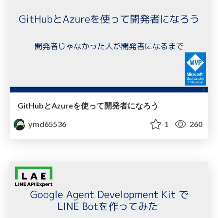
GitHubとAzureを使って開発者になろう
ymd65536
1
260