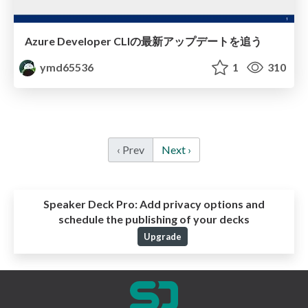
Azure Developer CLIの最新アップデートを追う
ymd65536
1
310
‹ Prev
Next ›
Speaker Deck Pro:
Add privacy options and
schedule the publishing of your decks
Upgrade