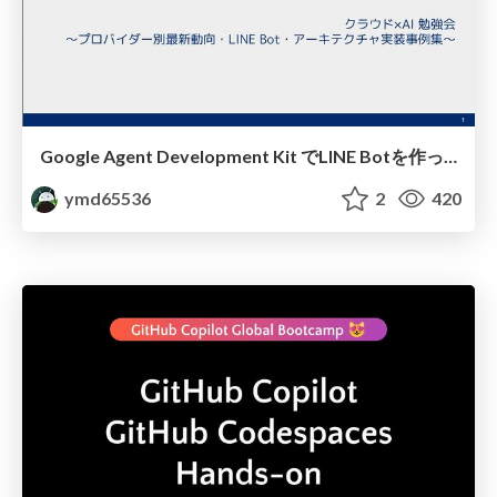
Google Agent Development Kit でLINE Botを作ってみた
ymd65536
2
420