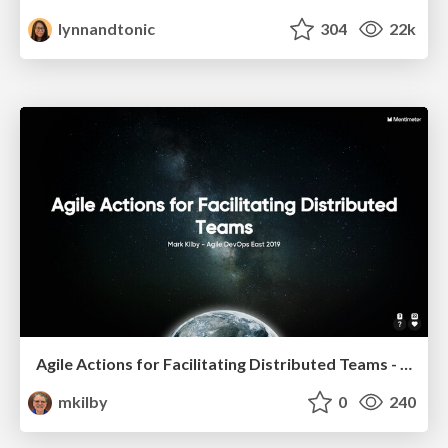
lynnandtonic
304
22k
Agile Actions for Facilitating Distributed Teams - ADO2019
mkilby
0
240