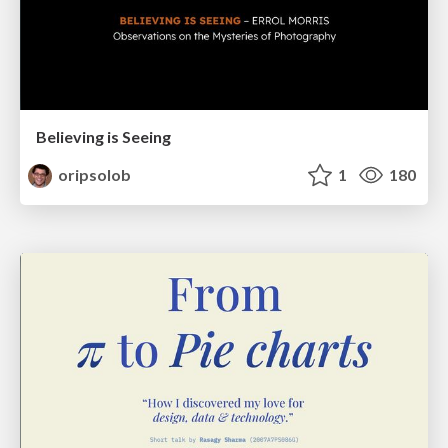
Believing is Seeing
oripsolob
1
180