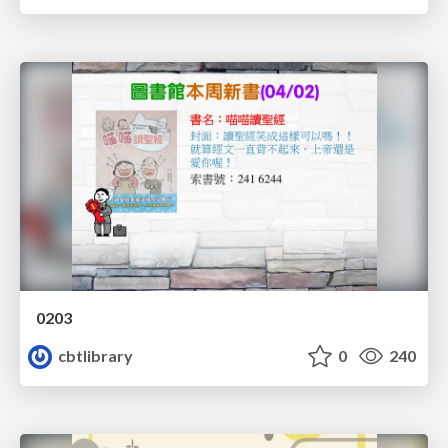
0203
cbtlibrary
0
240