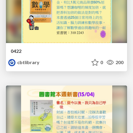
0422
cbtlibrary
0
200