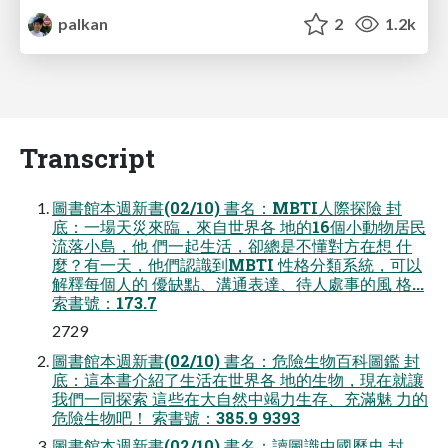
palkan
2
1.2k
Transcript
圖書館本週新書(02/10) 書名：MBTI人際探險 封
底：一場天災來臨，來自世界各 地的16個小動物居民
流落小島，他 們一起生活，卻總是不懂對方在想 什
麼？有一天，他們認識到MBTI 性格分類系統，可以
解釋每個人的 優缺點、溝通表達、待人處事的風 格...
索書號：173.7
2729
圖書館本週新書(02/10) 書名：危險生物百科圖鑑 封
底：這本書介紹了生活在世界各 地的生物，現在就讓
我們一同探索 這些在大自然中竭力生存、充滿魅 力的
危險生物吧！ 索書號：385.9 9393
圖書館本週新書(02/10) 書名：讀圖識中國歷史 封