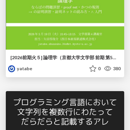
[2026前期火５] 論理学（京都大学文学部 前期 第5回）「 ならばの問題演習・proof net・かつの規則」
yatabe
0
380