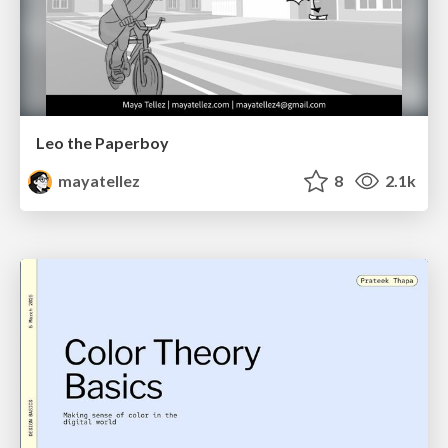
Leo the Paperboy
mayatellez
8
2.1k