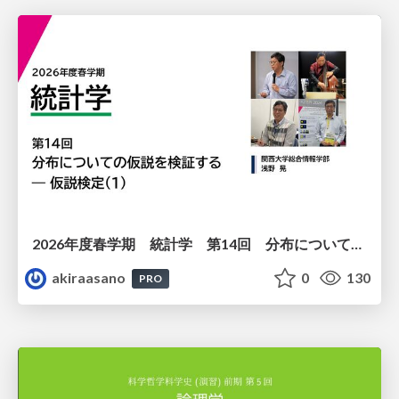
2026年度春学期 統計学 第14回 分布についての仮説を検証する ― 仮説検定（１） (2026. 7. 2)
akiraasano
0
130
PRO