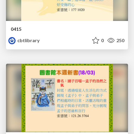
0415
cbtlibrary
0
250