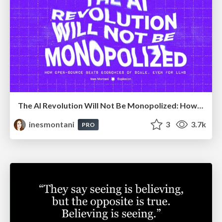
The AI Revolution Will Not Be Monopolized: How open-source beats economies of scale, even for LLMs
inesmontani
3
3.7k
PRO