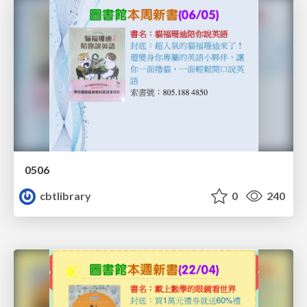
0506
cbtlibrary
0
240