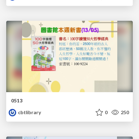
0513
cbtlibrary
0
250