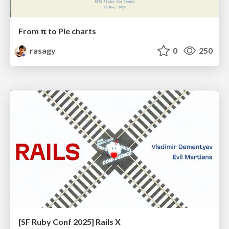
From π to Pie charts
rasagy
0
250
[SF Ruby Conf 2025] Rails X