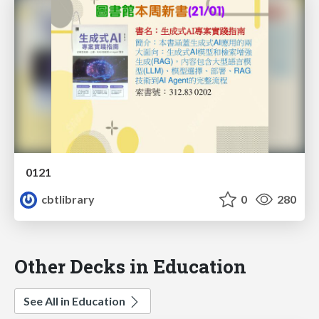
0121
cbtlibrary
0
280
Other Decks in Education
See All in Education