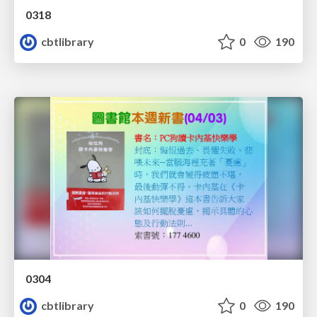
0318
cbtlibrary
0
190
0304
cbtlibrary
0
190