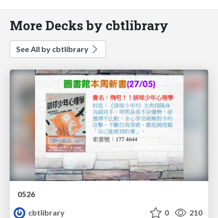
More Decks by cbtlibrary
See All by cbtlibrary
0526
cbtlibrary
0
210