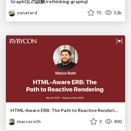
GraphQLの誤解/rethinking-graphql
sonatard
75
12k
HTML-Aware ERB: The Path to Reactive Rendering @ RubyCon 2026, Rimini, Italy
marcoroth
3
400