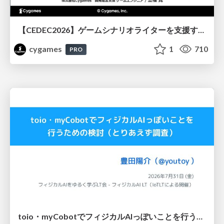
【CEDEC2026】ゲームシナリオライターを支援するAIツール開発の実践 ― 設計とプロンプトの工夫 ―
cygames
1
710
PRO
toio・myCobotでフィジカルAIっぽいことを行うための検討（とりあえず調査） / フィジカルAI LT（IoTLTによる開催）