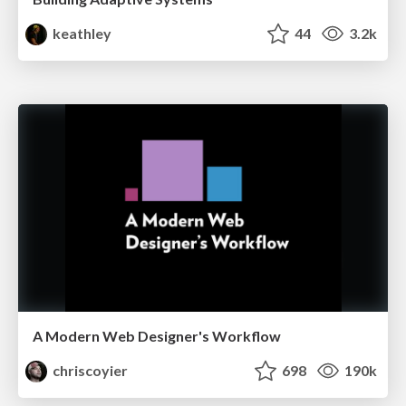
keathley
44
3.2k
A Modern Web Designer's Workflow
chriscoyier
698
190k