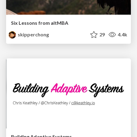
Six Lessons from altMBA
skipperchong
29
4.4k
Building Adaptive Systems