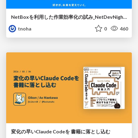
NetBoxを利用した作業効率化の試み_NetDevNight4
tnoha
0
460
変化の早いClaude Codeを 書籍に落とし込む