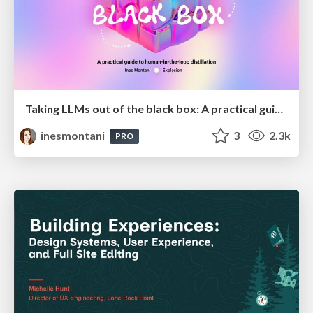
Taking LLMs out of the black box: A practical guide to human-in-the-loop distillation
inesmontani
3
2.3k
PRO