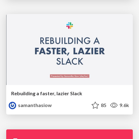
Rebuilding a faster, lazier Slack
samanthasiow
85
9.6k