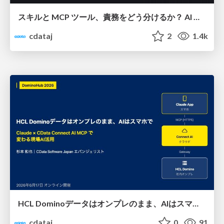
スキルと MCP ツール、責務をどう分けるか？ AI が迷わないインターフェース設計の戦略
cdataj
2
1.4k
HCL Dominoデータはオンプレのまま、AIはスマホで：Claude × CData Connect AI MCPで変わる現場AI活用
cdataj
0
91