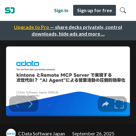
Sign in
Sign up for free
Upgrade to Pro
— share decks privately, control
downloads, hide ads and more …
CData Software Japan
September 26, 2025