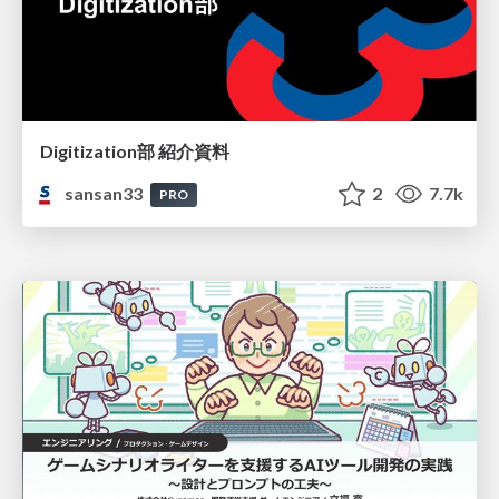
Digitization部 紹介資料
sansan33
2
7.7k
PRO