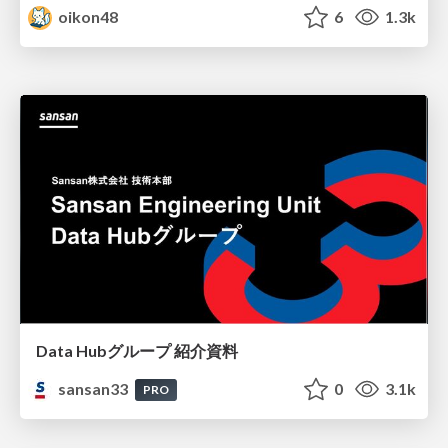
oikon48
6
1.3k
Data Hubグループ 紹介資料
sansan33
0
3.1k
PRO