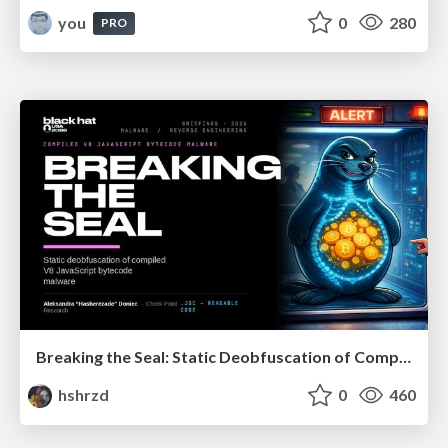
you
0
280
PRO
Breaking the Seal: Static Deobfuscation of Compiled V8 JavaScript Bytecode Malware
hshrzd
0
460