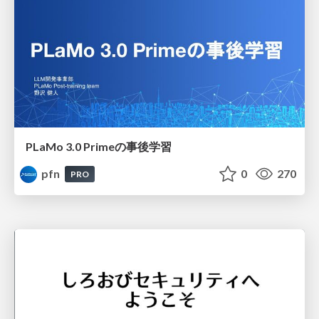
PLaMo 3.0 Primeの事後学習
pfn
0
270
PRO