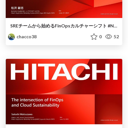
SREチームから始めるFinOpsカルチャーシフト #NrTBMeetup
chacco38
0
52