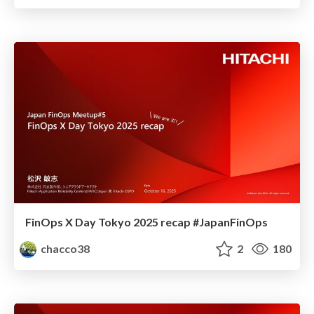
FinOps X Day Tokyo 2025 recap #JapanFinOps
chacco38
2
180