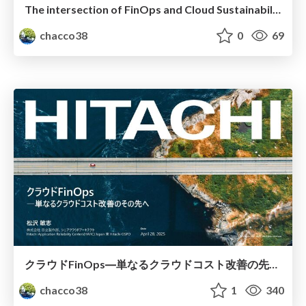
The intersection of FinOps and Cloud Sustainability #JapanCommunityDay
chacco38
0
69
クラウドFinOps―単なるクラウドコスト改善の先へ #Forkwell_Library
chacco38
1
340