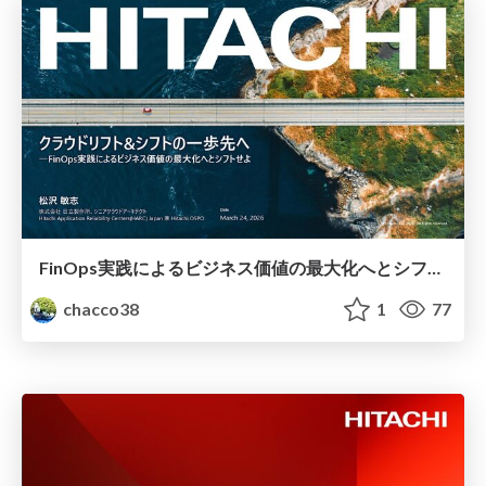
FinOps実践によるビジネス価値の最大化へとシフトせよ #NikkeiMesse
chacco38
1
77