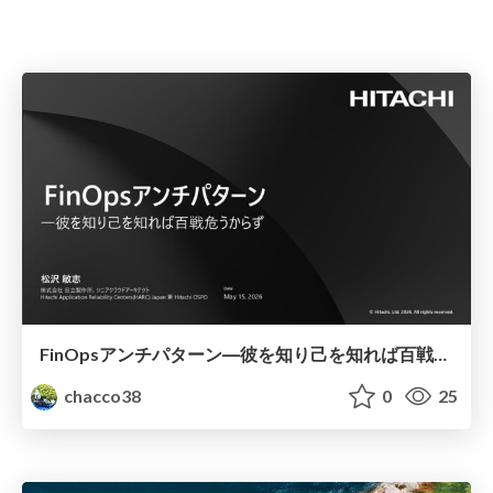
FinOpsアンチパターン―彼を知り己を知れば百戦危うからず
chacco38
0
25