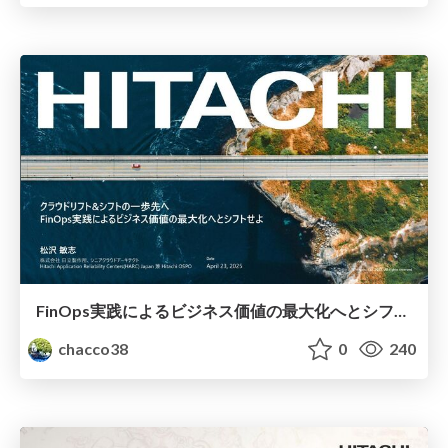
FinOps実践によるビジネス価値の最大化へとシフトせよ #NEXTVMware資産
chacco38
0
240