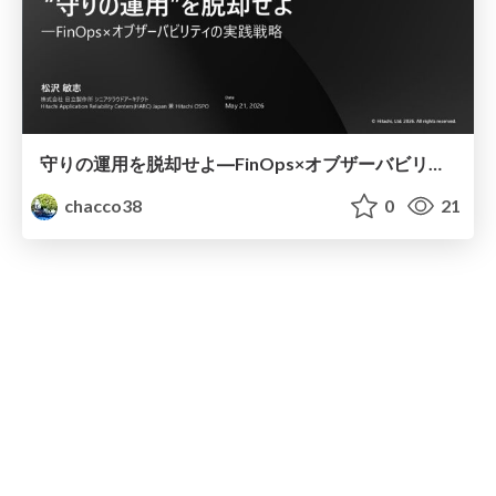
守りの運用を脱却せよ―FinOps×オブザーバビリティの実践戦略
chacco38
0
21