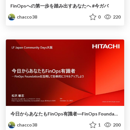
FinOpsへの第一歩を踏み出すあなたへ #今ガバ
chacco38
0
220
今日からあなたもFinOps有識者―FinOps Foundationを活用して効率的にスキルアップしよう #LFJapanCommunityDays
chacco38
1
200