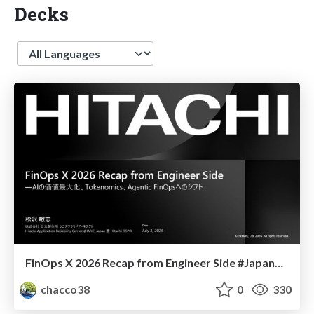
Decks
Language
FinOps X 2026 Recap from Engineer Side #JapanFinOps
chacco38
0
330