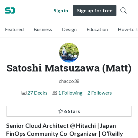
Sign in
Sign up for free
Featured
Business
Design
Education
How-to &
Satoshi Matsuzawa (Matt)
chacco38
27 Decks
1 Following
2 Followers
6 Stars
Senior Cloud Architect @ Hitachi | Japan
FinOps Community Co-Organizer | O’Reilly