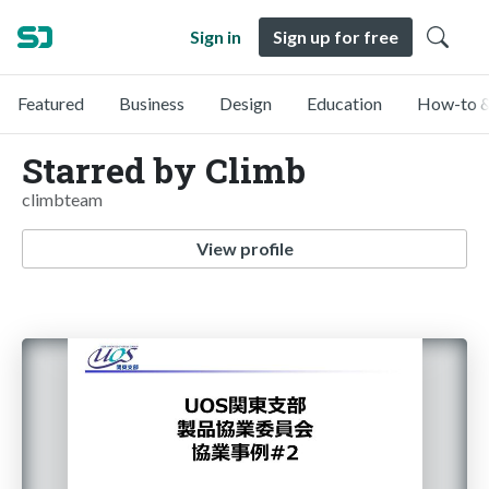
Sign in
Sign up for free
Featured
Business
Design
Education
How-to &
Starred by Climb
climbteam
View profile