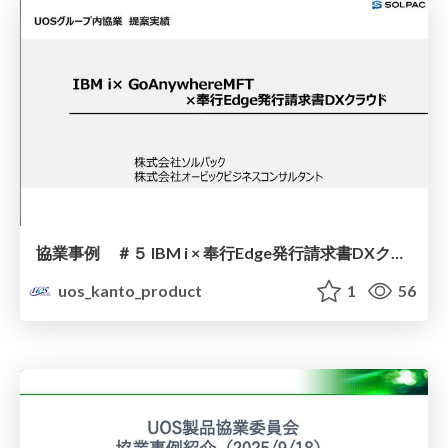
協業事例 ＃５ IBM i × 奉行Edge発行請求書DXクラウド
uos_kanto_product
1
56