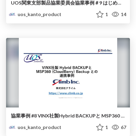
UOS関東支部 製品協業委員会 協業事例＃9 はじめてのBobトレーニングサービス
uos_kanto_product
1
14
協業事例 #8 VINX社製Hybrid BACKUPと MSP360 (CloudBerry) Backup との 連携
uos_kanto_product
1
67