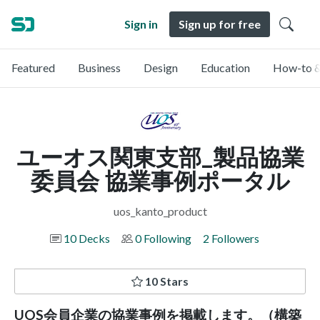
Sign in
Sign up for free
Featured
Business
Design
Education
How-to &
ユーオス関東支部_製品協業
委員会 協業事例ポータル
uos_kanto_product
10 Decks
0 Following
2 Followers
10 Stars
UOS会員企業の協業事例を掲載します。（構築