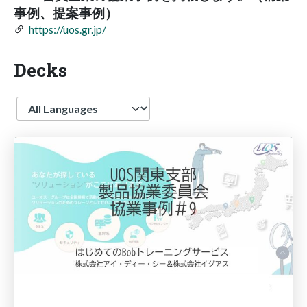
事例、提案事例）
https://uos.gr.jp/
Decks
Language