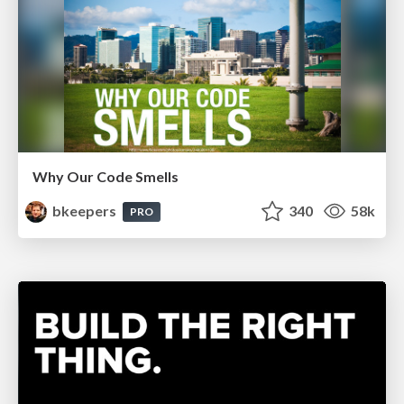
Why Our Code Smells
bkeepers
340
58k
PRO