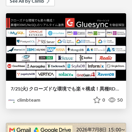
See All by Climb
7/21(火) クローズドな環境でも楽々構成！異種RDBMS/NoSQLのリアルタイム連携『Gluesync』を徹底解説
climbteam
0
50