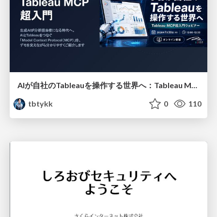
AIが自社のTableauを操作する世界へ：Tableau MCP超入門
tbtykk
0
110