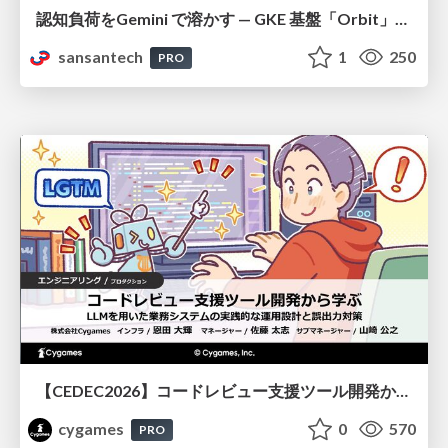
認知負荷をGemini で溶かす — GKE 基盤「Orbit」における AI エージェントの実践
sansantech
1
250
PRO
【CEDEC2026】コードレビュー支援ツール開発から学ぶ：LLMを用いた業務システムの実践的な運用設計と誤出力対策
cygames
0
570
PRO