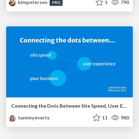
kimpetersen
1
790
PRO
Connecting the Dots Between Site Speed, User Experience & Your Business [WebExpo 2025]
tammyeverts
11
980