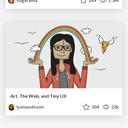
sugarenia
249
1.3M
Art, The Web, and Tiny UX
lynnandtonic
304
22k