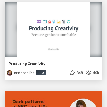
Producing Creativity
orderedlist
348
40k
PRO