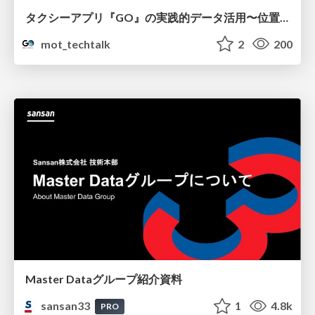
タクシーアプリ『GO』の実践的データ活用〜位置情報データの収集とStreamlitでの可視化〜
mot_techtalk
2
200
Master Dataグループ紹介資料
sansan33
1
4.8k
PRO