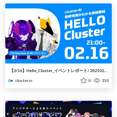
【2/16】Hello_Cluster_イベントレポート/ 20210216-hello-cluster
clustervr
0
310