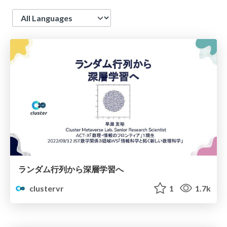
Language
ランダム行列から深層学習へ
clustervr
1
1.7k