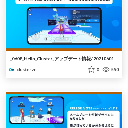
_0608_Hello_Cluster_アップデート情報/ 20210601-hello-cluster-update
clustervr
0
550