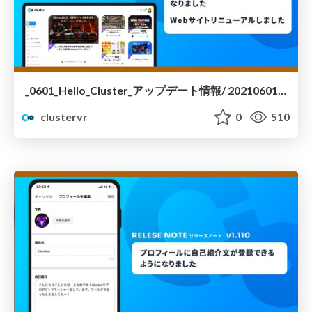
_0601_Hello_Cluster_アップデート情報/ 20210601-hello-cluster-update
clustervr
0
510