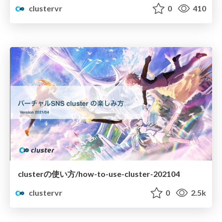
clustervr
0
410
clusterの使い方/how-to-use-cluster-202104
clustervr
0
2.5k