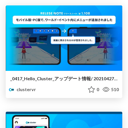
_0417_Hello_Cluster_アップデート情報/ 20210427-hello-cluster-update
clustervr
0
510