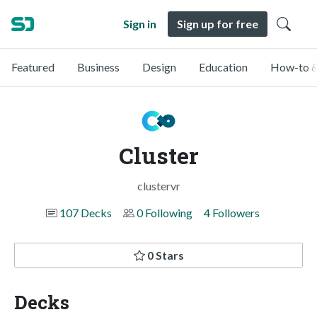
Sign in
Sign up for free
Featured
Business
Design
Education
How-to &
Cluster
clustervr
107 Decks
0 Following
4 Followers
0 Stars
Decks