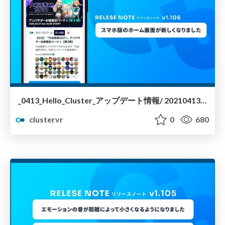
_0413_Hello_Cluster_アップデート情報/ 20210413-hello-cluster-update
clustervr
0
680