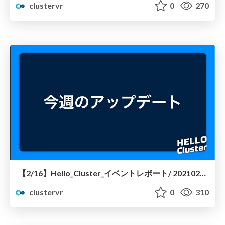
clustervr
0
270
【2/16】Hello_Cluster_イベントレポート/ 20210216-hello-cluster
clustervr
0
310