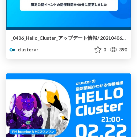
_0406_Hello_Cluster_アップデート情報/ 20210406-hello-cluster-update
clustervr
0
390