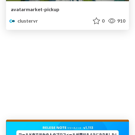
avatarmarket-pickup
clustervr
0
910