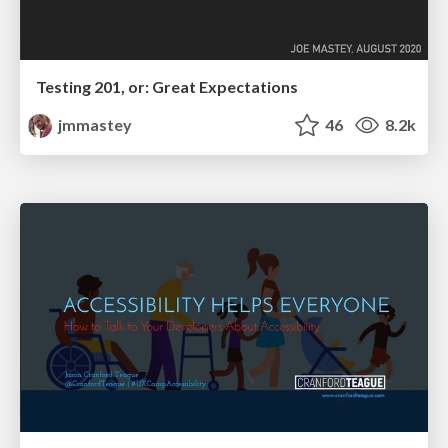
Testing 201, or: Great Expectations
jmmastey
46
8.2k