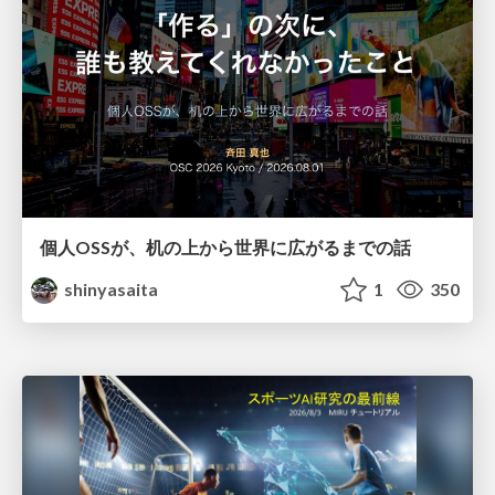
個人OSSが、机の上から世界に広がるまでの話
shinyasaita
1
350