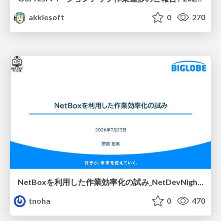
akkiesoft
0
270
NetBoxを利用した作業効率化の試み_NetDevNight4
tnoha
0
470