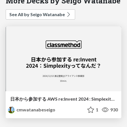
More Decks by Seigo Watanabe
See All by Seigo Watanabe
日本から参加する AWS re:Invent 2024 : Simplexityってなんだ？
cmwatanabeseigo
1
930