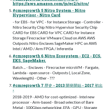
https://aws.amazon.com/jp/ec2/nitro/
#cmregrowth 5 Nitro System - Nitro
Hypervisor - Nitro Card
- for EBS - for VPC - for Instance Storage - Controller -
Nitro Security Chip Nitro Hypervisor Security Chip
CARD for EBS CARD for VPC CARD for Instance
Storage Firecracker VMware Cloud on AWS AWS
Outposts Nitro Enclaves SageMaker HPC on AWS
Intel / AMD / Arm FPGA / Inferentia
#cmregrowth 6 Nitro Ecosystem - EC2 - ECS,
EKS, SageMaker,
Batch ... - Enclaves - Firecracker microVM - Fargate,
Lambda - open source - Outposts (, Local Zone,
Wavelength) - Other - ???
#cmregrowth 7 歴史 - 2013 開発開始 - 2017 初出
-
2018-2019 - AMD for cost-optimized - Intel new
processor - Arm-based - Broad selection of Bare
Metal - 100Gbps networking, EFA - GPU - Storage