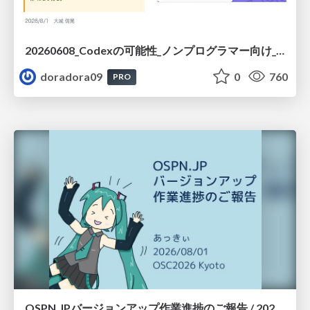
20260608_Codexの可能性_ノンプログラマー向け_大城追記
doradora09
0
760
PRO
OSPN.JPバージョンアップ作業進捗のご報告 / 20260801-osc26kyoto