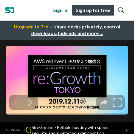
Sign in
Sign up for free
Upgrade to Pro
— share decks privately, control
downloads, hide ads and more …
SiteGround - Reliable hosting with speed,
·
→
SPONSORED
security, and support you can count on.