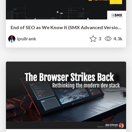
End of SEO as We Know It (SMX Advanced Version)
ipullrank
3
4.3k