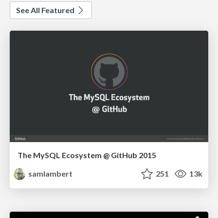
See All Featured
The MySQL Ecosystem @ GitHub 2015
samlambert
251
13k