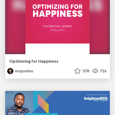
Optimizing for Happiness
mojombo
378
71k