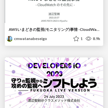
AWSいまどきの監視(モニタリング)事情 -CloudWatchのその先に-
cmwatanabeseigo
1
8.9k