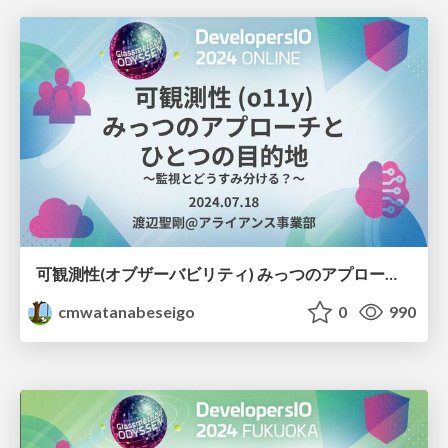
可観測性(オブザーバビリティ) みっつのアプローチとひとつの目的地 〜監視とどうすみ分ける？〜
cmwatanabeseigo
0
990