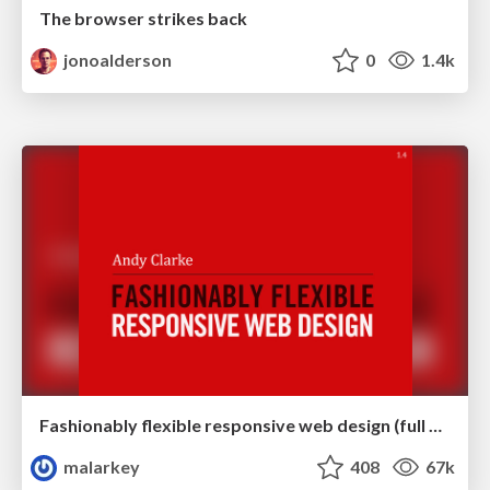
The browser strikes back
jonoalderson
0
1.4k
Fashionably flexible responsive web design (full day workshop)
malarkey
408
67k