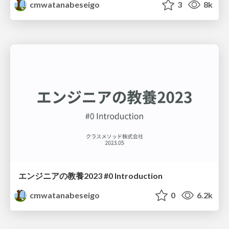
cmwatanabeseigo
3
8k
エンジニアの教養2023 #0 Introduction
cmwatanabeseigo
0
6.2k