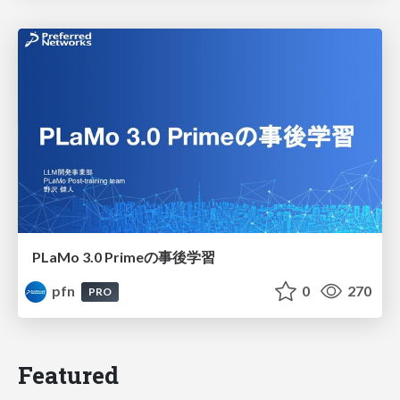
PLaMo 3.0 Primeの事後学習
pfn
0
270
PRO
Featured