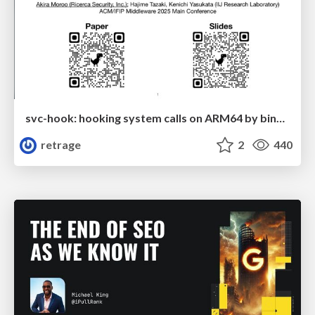
svc-hook: hooking system calls on ARM64 by binary rewriting
retrage
2
440