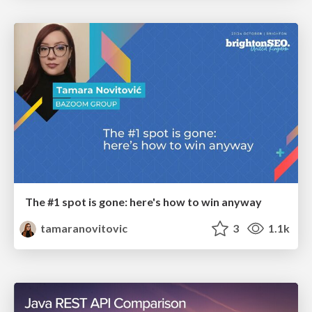
The #1 spot is gone: here's how to win anyway
tamaranovitovic
3
1.1k