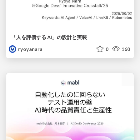
「人を評価する AI」の 設計と実装
ryoyanara
0
160