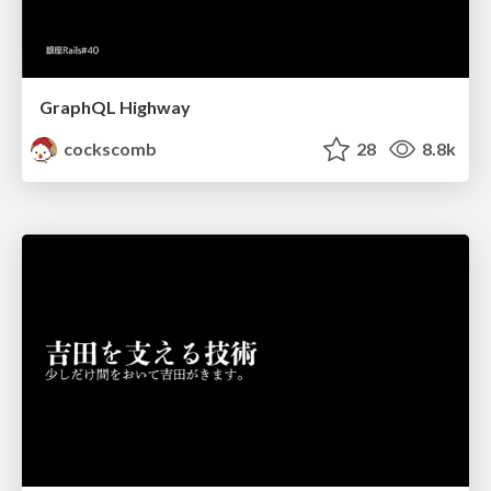
GraphQL Highway
cockscomb
28
8.8k