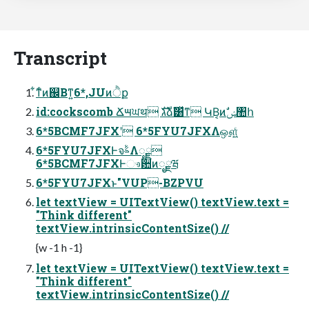
Transcript
͋ͳͨͷ஌Βͳ͍6*,JUͷੈք
id:cockscomb Ճ౻ਘथ גࣜձࣾ͸ͯͳ ԿΒ͔ͷࣗݾ঺հ
6*5BCMF7JFXʹ 6*5FYU7JFXΛஔ͖͍ͨ
6*5FYU7JFXͰจࣈΛೖྗ
6*5BCMF7JFXͰෳ਺ͷೖྗཝ
6*5FYU7JFXͱ"VUP-BZPVU
let textView = UITextView() textView.text =
"Think different"
textView.intrinsicContentSize() //
{w -1 h -1}
let textView = UITextView() textView.text =
"Think different"
textView.intrinsicContentSize() //