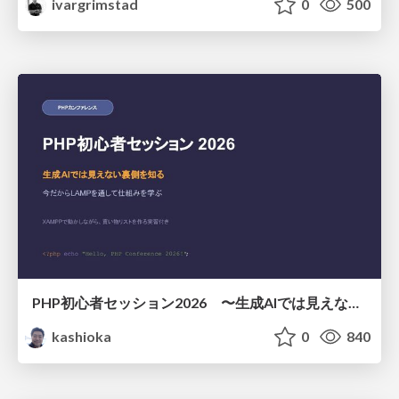
ivargrimstad
0
500
PHP初心者セッション2026 〜生成AIでは見えない裏側を知る：今だからLAMPを通して仕組みを学ぶ〜
kashioka
0
840