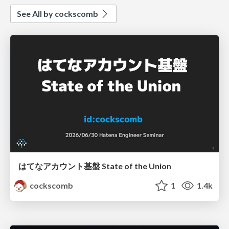
See All by cockscomb
はてなアカウント基盤 State of the Union
cockscomb
1
1.4k