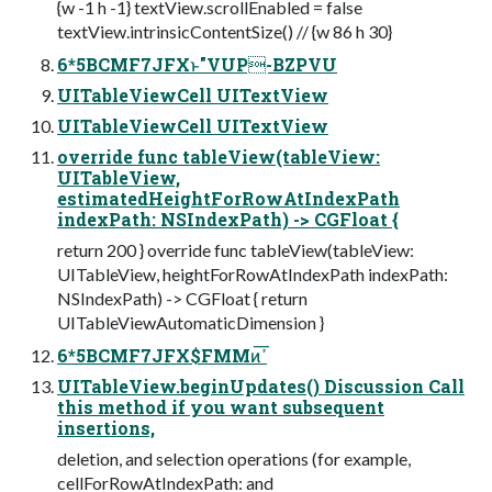
{w -1 h -1} textView.scrollEnabled = false
textView.intrinsicContentSize() // {w 86 h 30}
6*5BCMF7JFXͱ"VUP-BZPVU
UITableViewCell UITextView
UITableViewCell UITextView
override func tableView(tableView:
UITableView,
estimatedHeightForRowAtIndexPath
indexPath: NSIndexPath) -> CGFloat {
return 200 } override func tableView(tableView:
UITableView, heightForRowAtIndexPath indexPath:
NSIndexPath) -> CGFloat { return
UITableViewAutomaticDimension }
6*5BCMF7JFX$FMMͷߴ͞
UITableView.beginUpdates() Discussion Call
this method if you want subsequent
insertions,
deletion, and selection operations (for example,
cellForRowAtIndexPath: and