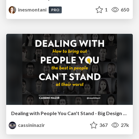
inesmontani
1
650
PRO
Dealing with People You Can't Stand - Big Design 2015
cassininazir
367
27k