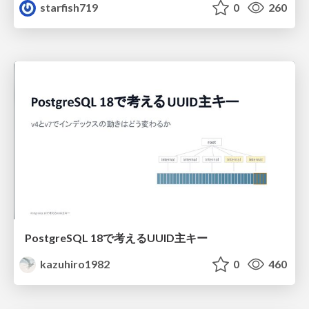
starfish719
0
260
PostgreSQL 18で考えるUUID主キー
kazuhiro1982
0
460