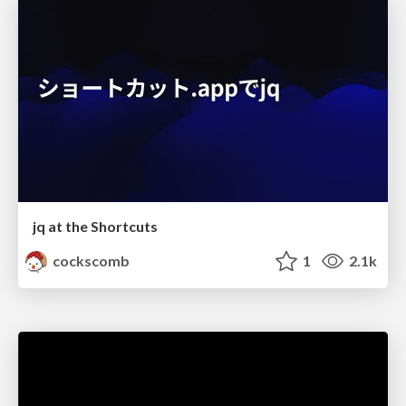
jq at the Shortcuts
cockscomb
1
2.1k