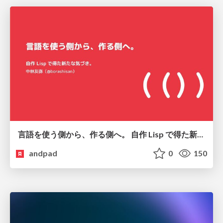
言語を使う側から、作る側へ。 自作 Lisp で得た新たな気づき。
andpad
0
150