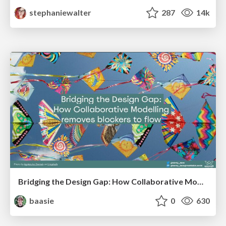
stephaniewalter
287
14k
Bridging the Design Gap: How Collaborative Modelling removes blockers to flow between stakeholders and teams @FastFlow conf
baasie
0
630