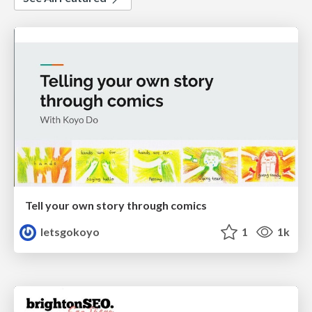
Tell your own story through comics
letsgokoyo
1
1k