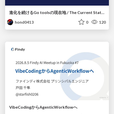
進化を続けるGo toolsの現在地 / The Current State of Ever-Evolving Go Tools
hond0413
0
120
VibeCodingからAgenticWorkflowへ