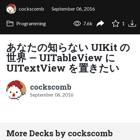
cockscomb
September 06, 2016
Programming
7.6k
1
あなたの知らない UIKit の
世界 — UITableView に
UITextView を置きたい
cockscomb
September 06, 2016
More Decks by cockscomb