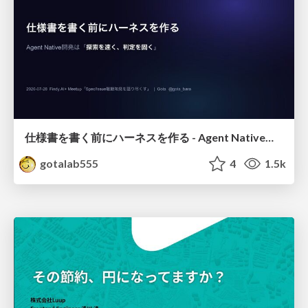
仕様書を書く前にハーネスを作る - Agent Native開発は「探索を速く、判定を固く」
gotalab555
4
1.5k