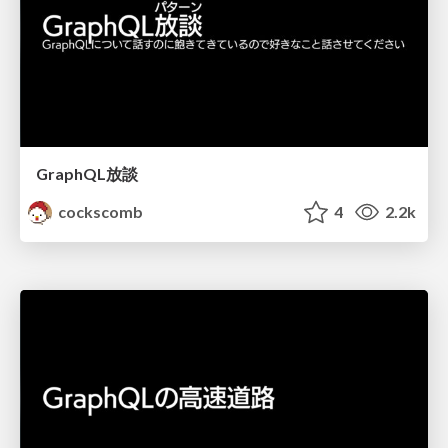
GraphQL放談
cockscomb
4
2.2k