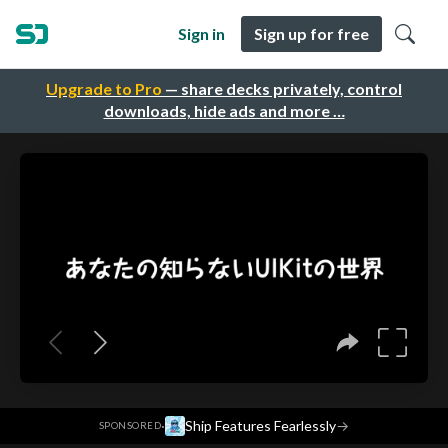
Sign in
Sign up for free
Upgrade to Pro
— share decks privately, control
downloads, hide ads and more …
·
Ship Features Fearlessly
→
SPONSORED