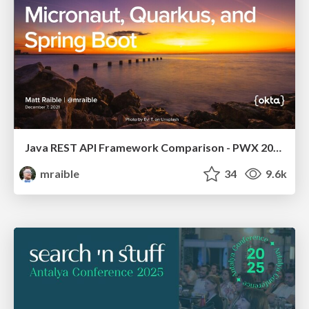
Java REST API Framework Comparison - PWX 2021
mraible
34
9.6k