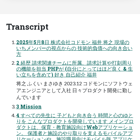
Transcript
2025年5月8日 株式会社コドモン 福井 将之 現場の
いちメンバーの視点からの 技術的負債への向き合い
方
2 経歴 請求関連チームに所属、請求計算や打刻周り
の機能を担当 PHPが (自分にとってはほど良く & 生
い立ちを含めて) 好き 自己紹介 福井
将之 ふくい まさゆき 2023.12 コドモンにソフトウェ
アエンジニアとして入社 日々プロダクト開発に勤し
んでいます
3 Mission
4 すべての先生に 子どもと向き合う 時間と心のゆと
りを こんなプロダクトを開発しています メインプロ
ダクトは、保育・教育施設向けWebアプリケーショ
ン。 保護者と施設のやり取りを支えるモバイルアプ
リケーションや、施設職員向けモバイル版 アプリケ