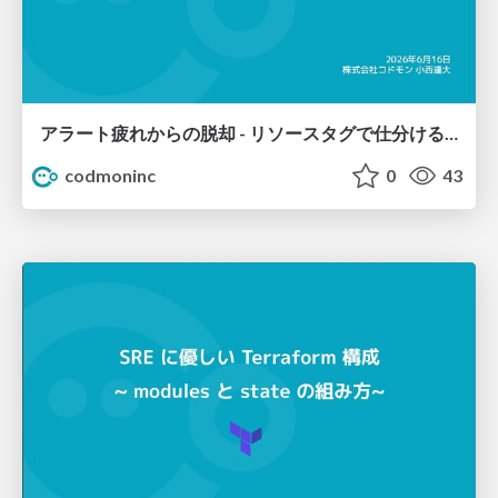
アラート疲れからの脱却 - リソースタグで仕分けるSlack通知戦略 / Breaking Free from Alert Fatigue – A Slack Notification Strategy Using Resource Tags for Routing
codmoninc
0
43