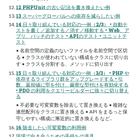
12 PHPUnit の古い記法を書き換えたい例
13 スーパーグローバルへの依存を減らしたい例
14 日々取り組んでいる対応の一例（2/3） • 自動テ
ストを書く／追加する／消す／移動する • Web、ア
プリ、バッチのテスト • APIのテスト • ユニットテ
スト
• 名前空間の定義のないファイルを名前空間で区切
る • クラスが使われていない構成をクラスに切り出
す • クラスを分割する、メソッドに切り出す
15 日々取り組んでいる対応の一例（3/3） • PHP や
依存するライブラリ群をアップグレードする • 引
数、返却値に型を付け、厳密な型付けを有効化する
• PDO の利用をクエリービルダーに徐々に切り替え
る
• 不必要な可変変数を除去して置き換える • 複雑な
連想配列をクラスに置き換える • API をまるっと保
守しやすい構成に漸近的に置き換える など..
16 除去したい可変変数の利用例
現場で向き合うための手持ちの道具