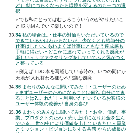
ど） 特につらくなったら環境を変えるのも一つの選
択
◦ でも私にとってはむしろこういうのがやりたいこ
と 取り組んでいて楽しいので！
34 私の場合は.. • 仕事の対価をいただいているので
できているかはわからないが、少なくとも給与分の
仕事はしたい.. あわよくば仕事にともなう達成感も
手軽に得たい • どこかに連れていってくれる感覚が
楽しい ◦ リファクタリングをしていてふと気がつく
と整っている
◦ 例えば TDD 本を写経している時の、いつの間にか
天地が 入れ替わる様な不思議な感覚
35 まわりのみんなに聞いてみた！ • ユーザーのため
◦ まずユーザーのためになることは何?.. 自分にでき
ることは?..これだ！ ◦ 利用いただいているお客様の
ユーザー体験の改善が 自身の喜び
36 まわりのみんなに聞いてみた！ • お金、価値、事
業、プロダクトのため ◦ 売り上げになりお金を生ん
でいる、 世の中により価値を出していきたい ◦ 事業
とミッション・ビジョンに対する共感 からの成長の