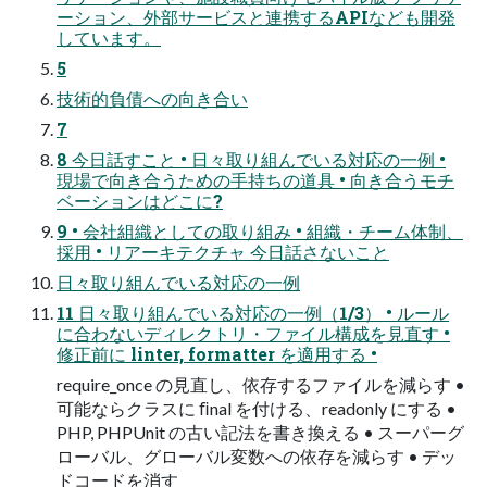
ーション、外部サービスと連携するAPIなども開発
しています。
5
技術的負債への向き合い
7
8 今日話すこと • 日々取り組んでいる対応の一例 •
現場で向き合うための手持ちの道具 • 向き合うモチ
ベーションはどこに?
9 • 会社組織としての取り組み • 組織・チーム体制、
採用 • リアーキテクチャ 今日話さないこと
日々取り組んでいる対応の一例
11 日々取り組んでいる対応の一例（1/3） • ルール
に合わないディレクトリ・ファイル構成を見直す •
修正前に linter, formatter を適用する •
require_once の見直し、依存するファイルを減らす •
可能ならクラスに ﬁnal を付ける、readonly にする •
PHP, PHPUnit の古い記法を書き換える • スーパーグ
ローバル、グローバル変数への依存を減らす • デッ
ドコードを消す