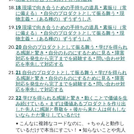
18 現場で向き合うための手持ちの道具 • 素振り（常
に備える） • 自分のプロダクトとして振る舞う • 現
物主義 • （ある種の）ずうずうしさ
19 現場で向き合うための手持ちの道具 • 素振り（常
に備える） • 自分のプロダクトとして振る舞う • 現
物主義 • （ある種の）ずうずうしさ
20 自分のプロダクトとして振る舞う • 学びを得られ
る感謝と驚き • 自分のものにするために見る • 障害
対応を発生から完了までを経験する • 問い合わせ対
応を率先して対応する
21 自分のプロダクトとして振る舞う • 学びを得られ
る感謝と驚き • 自分のものにするために見る • 障害
対応を発生から完了までを経験する • 問い合わせ対
応を率先して対応する
22 学びを得られる感謝と驚き • 動くことで価値を生
み続けている ◦ まずは価値あるプロダクトを作り出
した先人に感謝と尊敬を ◦ 後から来た人は何もしな
いなら ただ乗り しているだけ
• こんなに複雑なコードなのに、 ◦ ちゃんと動作し
ているだけで本当にすごい！ • 知らないことや先人