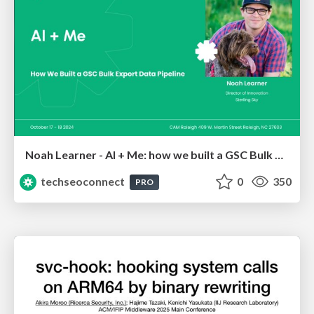
Noah Learner - AI + Me: how we built a GSC Bulk Export data pipeline
techseoconnect
0
350
PRO