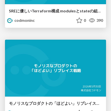
SREに優しいTerraform構成 modulesとstateの組み方 / terraform-modules-state-for-sre
codmoninc
0
390
モノリスな​プロダクトの​「ほど​よい」​リプレイス戦略 / A "Just Right" Replacement Strategy for Monolithic Products