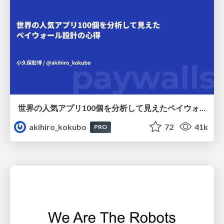
世界の人気アプリ100個を分析して見えたペイウォール設計の心得
akihiro_kokubo
72
41k
PRO