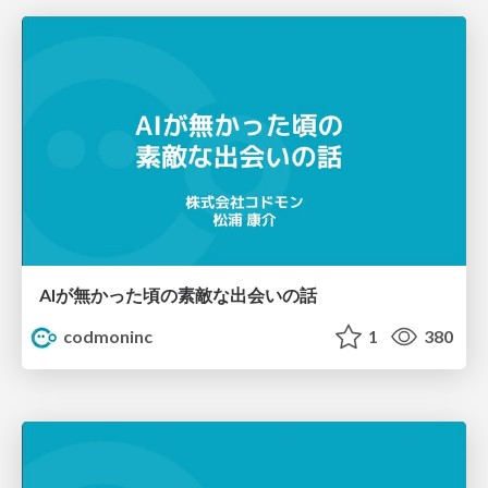
AIが無かった頃の素敵な出会いの話
codmoninc
1
380