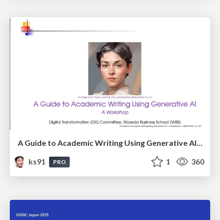
A Guide to Academic Writing Using Generative AI - A Workshop
ks91
1
360
PRO