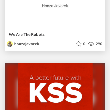
We Are The Robots
honzajavorek
0
290