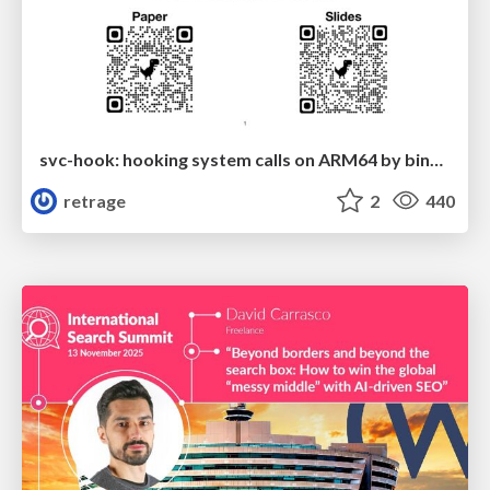
svc-hook: hooking system calls on ARM64 by binary rewriting
retrage
2
440