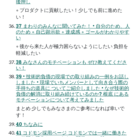
後押し
◦ プロダクトに貢献したい！少しでも前に進めた
い！
37 まわりのみんなに聞いてみた！ • 自分のため、人
のため ◦ 自己顕示欲 ◦ 達成感 ◦ ゴールがわかりやす
い
◦ 後から来た人が極力困らないようにしたい 負担を
軽減したい
38 みなさんのモチベーションも ぜひ教えてくださ
い！
39 • 技術的負債の現場での取り組みの一例をお話し
しました • 現場でいちメンバーとして向き合う際の
手持ちの道具に ついてご紹介しました • なぜ技術的
負債の解消に取り組み続けているのか? 根底 にある
モチベーションについて考えてみました
まとめ 少しでもみなさまのご参考になれば幸いで
す！
40 ちなみに
41 コドモン採用ページ コドモンでは一緒に働きた