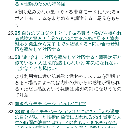
る ◦ 理解のための特等席
◦ 割り込みのない集中できる 非常モード になれる •
ポストモーテムをまとめる • 議論する・意見をもら
う
29 自分のプロダクトとして振る舞う • 学びを得られ
る感謝と驚き • 自分のものにするために見る • 障害
対応を発生から完了までを経験する • 問い合わせ対
応を率先して対応する
30 問い合わせ対応を率先して対応する • 障害対応と
似ている ◦ 人は 切羽詰まらないと 本気になれない
（少なくとも私は.. ◦
より利用者に近い肌感覚で業務やシステムを理解で
きる ◦ 場合によっては内外の方からの感謝が得られ
る ◦ ただし感謝という報酬は 諸刃の剣 になりうるの
で注意
向き合うモチベーションはどこに?
33 向き合うモチベーションはどこに? • 「人や過去
の自分が残した技術的負債に囚われるのは 貴重な人
生の時間の浪費では?」 との声も.. ◦ まあそうかも
（できれば言葉はもうちょっと選んで欲しいけれ