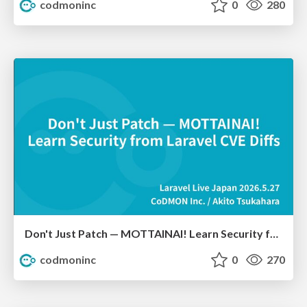
codmoninc
0
280
Don't Just Patch — MOTTAINAI! Learn Security from Laravel CVE Diffs
codmoninc
0
270