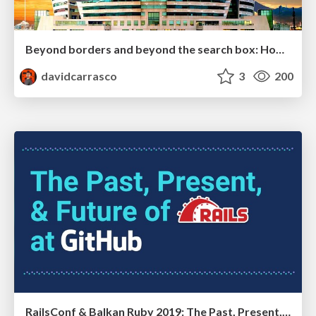
Beyond borders and beyond the search box: How to win the global "messy middle" with AI-driven SEO
davidcarrasco
3
200
RailsConf & Balkan Ruby 2019: The Past, Present, and Future of Rails at GitHub