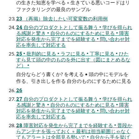
の生きた知恵を学べる ◦ 生きている悪いコードはリ
ファクタリングの最良のサンプル
23 （再掲）除去したい可変変数の利用例
24 自分のプロダクトとして振る舞う • 学びを得られ
る感謝と驚き • 自分のものにするために見る • 障害
対応を発生から完了までを経験する • 問い合わせ対
応を率先して対応する
25 • 批判的に見る • ラフに見る • 丁寧に見る • ひた
すら見て頭の中のものを外に出す（図にまとめるな
ど） •
自分ならどう書くか? を考える • 頭の中にモデルを
作る、引き出しを作る 自分のものにするために見る
26
27 自分のプロダクトとして振る舞う • 学びを得られ
る感謝と驚き • 自分のものにするために見る • 障害
対応を発生から完了までを経験する • 問い合わせ対
応を率先して対応する
28 障害対応を発生から完了までを経験する • 普段か
らアンテナを張っておく ◦ 最初は担当範囲じゃなく
てもアラートは全部見る勢いで • 自分から手を挙げ