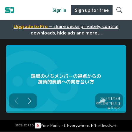
Sign in
Sign up for free
Upgrade to Pro
— share decks privately, control
downloads, hide ads and more …
·
Your Podcast. Everywhere. Effortlessly.
→
SPONSORED