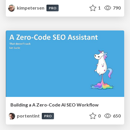
kimpetersen
1
790
PRO
Building a A Zero-Code AI SEO Workflow
portentint
0
650
PRO