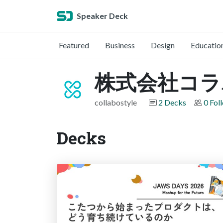
Speaker Deck
Featured
Business
Design
Educatio
株式会社コラ
collabostyle
2 Decks
0 Fol
Decks