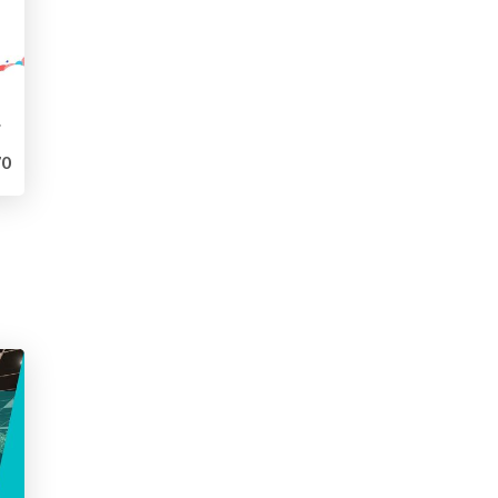
できたもの
0