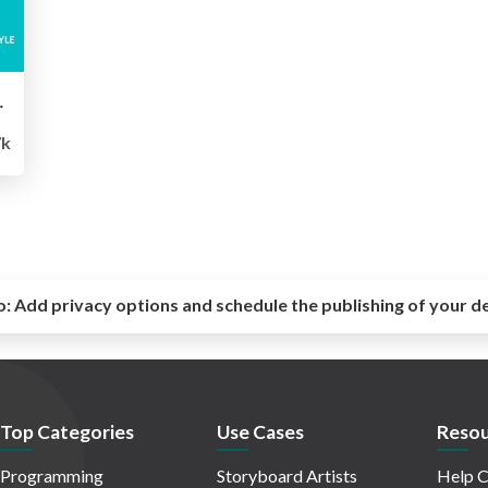
料 2026
7k
o:
Add privacy options and schedule the publishing of your d
Top Categories
Use Cases
Resou
Programming
Storyboard Artists
Help C