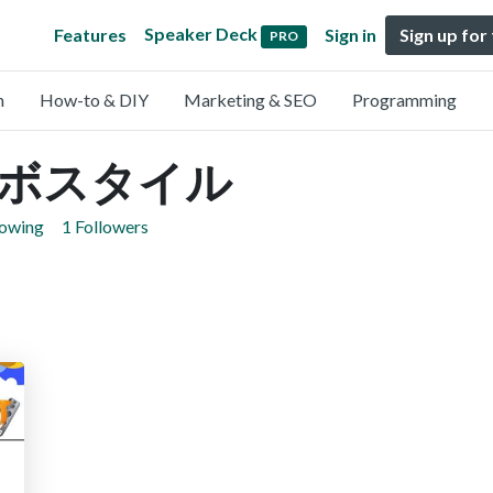
Speaker Deck
Features
Sign in
Sign up for
PRO
n
How-to & DIY
Marketing & SEO
Programming
ボスタイル
lowing
1 Followers