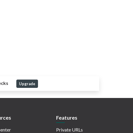
ecks
Upgrade
rces
Features
enter
Private URLs