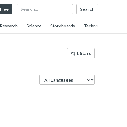
Search
 free
Research
Science
Storyboards
Technology
1 Stars
Language