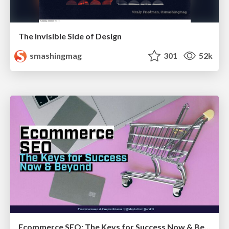
The Invisible Side of Design
smashingmag
301
52k
Ecommerce SEO: The Keys for Success Now & Beyond - #SERPConf2024