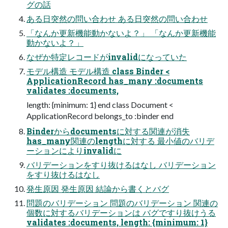
グの話
ある日突然の問い合わせ ある日突然の問い合わせ
「なんか更新機能動かないよ？」 「なんか更新機能
動かないよ？」
なぜか特定レコードがinvalidになっていた
モデル構造 モデル構造 class Binder <
ApplicationRecord has_many :documents
validates :documents,
length: {minimum: 1} end class Document <
ApplicationRecord belongs_to :binder end
Binderからdocumentsに対する関連が消失
has_many関連のlengthに対する 最小値のバリデ
ーションによりinvalidに
バリデーションをすり抜けるはなし バリデーション
をすり抜けるはなし
発生原因 発生原因 結論から書くとバグ
問題のバリデーション 問題のバリデーション 関連の
個数に対するバリデーションは バグですり抜けうる
validates :documents, length: {minimum: 1}