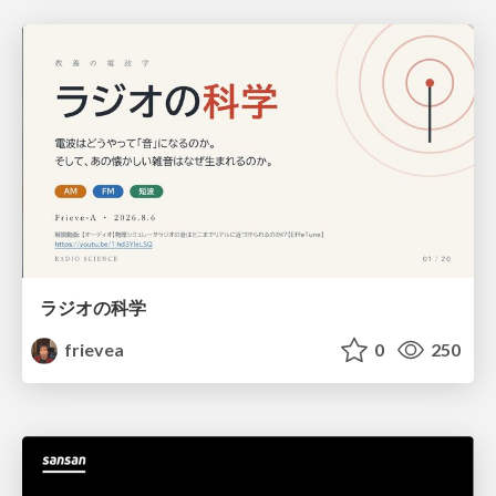
ラジオの科学
frievea
0
250