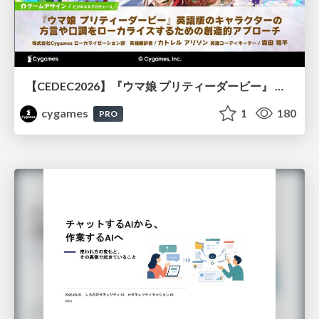
【CEDEC2026】『ウマ娘 プリティーダービー』 英語版のキャラクターの方言や口調をローカライズするための創造的アプローチ
cygames
1
180
PRO