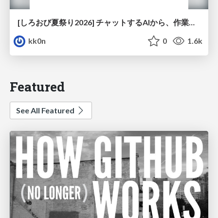
[しろおび夏祭り2026] チャットするAIから、作業するAIへ - 使われ方の変化と、その裏側で起きていること
kk0n
0
1.6k
Featured
See All Featured