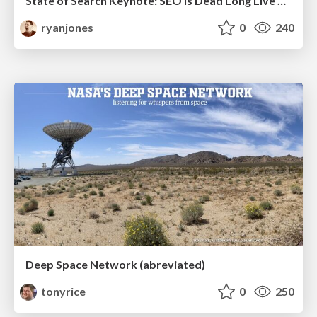
State of Search Keynote: SEO is Dead Long Live SEO
ryanjones
0
240
Deep Space Network (abreviated)
tonyrice
0
250