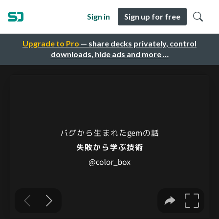
Sign in
Sign up for free
Upgrade to Pro
— share decks privately, control
downloads, hide ads and more …