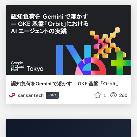
認知負荷をGemini で溶かす — GKE 基盤「Orbit」における AI エージェントの実践
sansantech
1
260
PRO