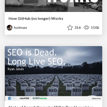
How GitHub (no longer) Works
holman
316
150k