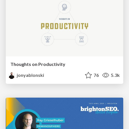
Thoughts on Productivity
jonyablonski
76
5.3k