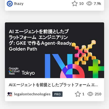
lhazy
10
7.9k
AIエージェントを前提としたプラットフォーム エンジニアリング：GKEで作るAgent-Ready Golden Path
legalontechnologies
1
210
PRO