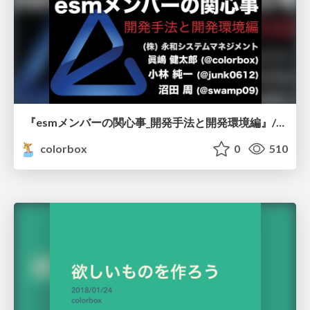
『esmメンバーの関心事_開発手法と開発環境編』/esm_member_concern.pdf
colorbox
0
510