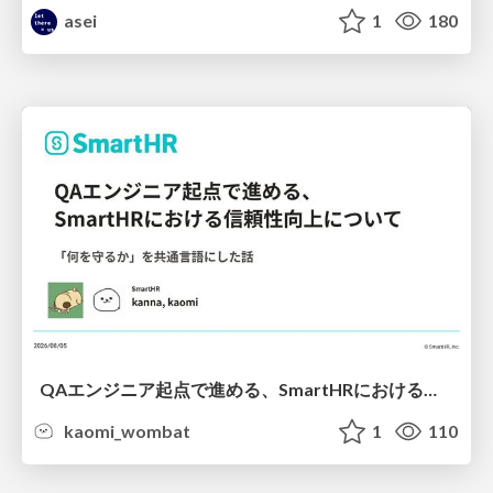
asei
1
180
QAエンジニア起点で進める、SmartHRにおける信頼性向上について
kaomi_wombat
1
110