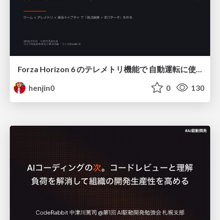
Forza Horizon 6 のテレメトリ機能で 自動運転に使えそうな学習データを集める話
henjin0
0
130