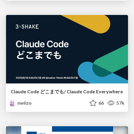
Claude Code どこまでも/ Claude Code Everywhere
nwiizo
66
57k