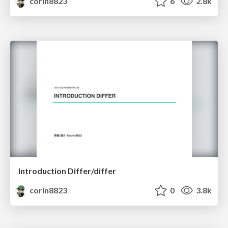
corin8823
6
2.8k
Introduction Differ/differ
corin8823
0
3.8k