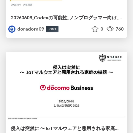
20260608_Codexの可能性_ノンプログラマー向け_大城追記
doradora09
0
760
PRO
侵入は突然に 〜 IoTマルウェアと悪用される家庭の機器 ～ / When Intrusion Strikes: IoT Malware and the Abuse of Home Devices