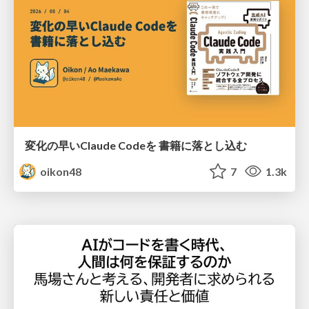
変化の早いClaude Codeを 書籍に落とし込む
oikon48
7
1.3k