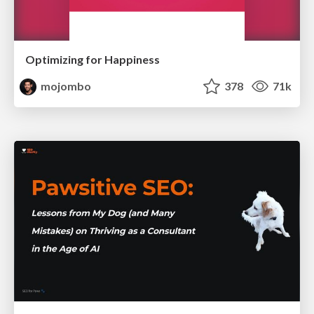
Optimizing for Happiness
mojombo
378
71k