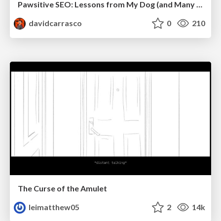
Pawsitive SEO: Lessons from My Dog (and Many Mistakes) on Thriving as a Consultant in the Age of AI
davidcarrasco
0
210
The Curse of the Amulet
leimatthew05
2
14k