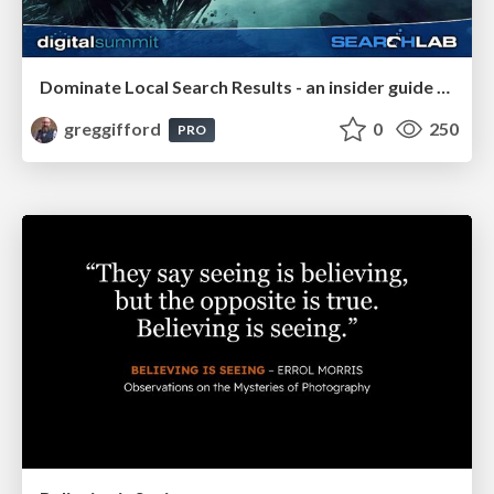
Dominate Local Search Results - an insider guide to GBP, reviews, and Local SEO
greggifford
0
250
PRO