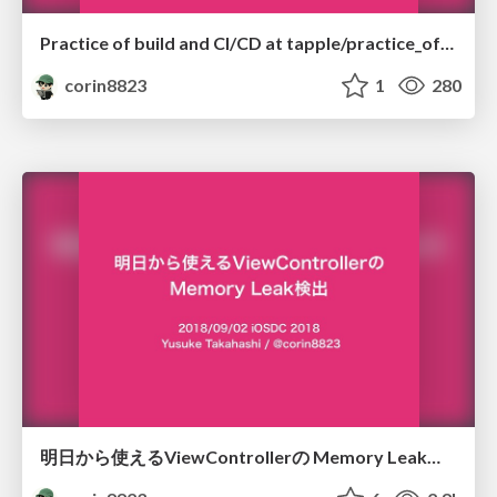
Practice of build and CI/CD at tapple/practice_of_build_at_tapple
corin8823
1
280
明日から使えるViewControllerの Memory Leak検出/iOSDC-2018-Memory-Leak