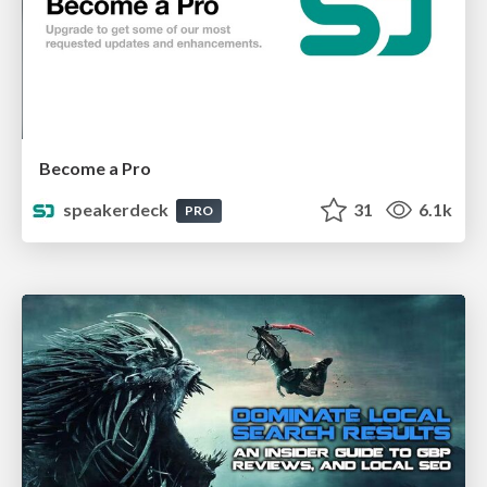
Become a Pro
speakerdeck
31
6.1k
PRO