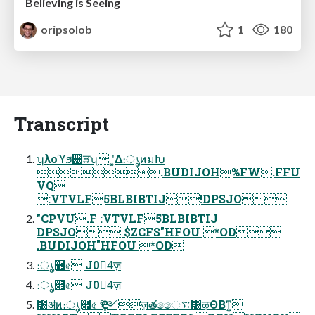
Believing is Seeing
oripsolob
1
180
Transcript
ʮλοϓϧ஀ੜʯ ʹ͓͚Δ։ൃͷมԽ
.BUDIJOH%FW.FFU
VQ
:VTVLF5BLBIBTIJ!DPSJO
"CPVU.F :VTVLF5BLBIBTIJ
DPSJO $ZCFS"HFOU *OD
.BUDIJOH"HFOU *OD
։ൃ૊৫ J04ٕज़
։ൃ૊৫ J04ٕज़
౰ॳͷ։ൃ૊৫ Ҿ༻ٕज़తෛ࠴͸ऴΘΒͳ͍