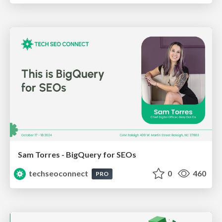
Sam Torres - BigQuery for SEOs
techseoconnect
0
460
PRO