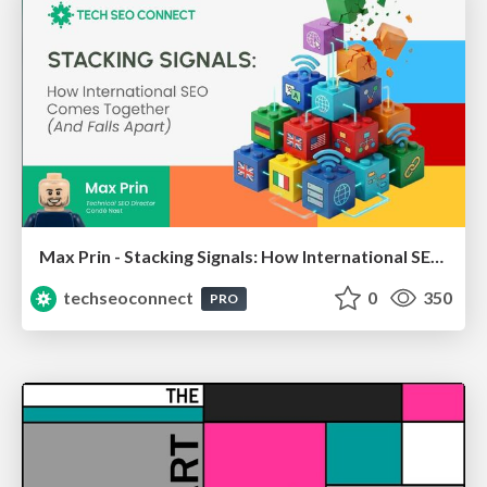
Max Prin - Stacking Signals: How International SEO Comes Together (And Falls Apart)
techseoconnect
0
350
PRO