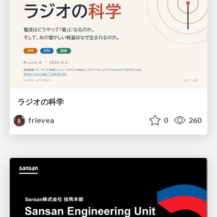
ラジオの科学
frievea
0
260