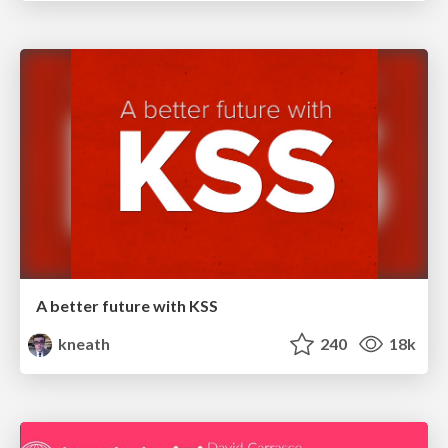
A better future with KSS
kneath
240
18k