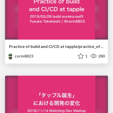
Practice of build and CI/CD at tapple/practice_of_build_at_tapple
corin8823
1
280