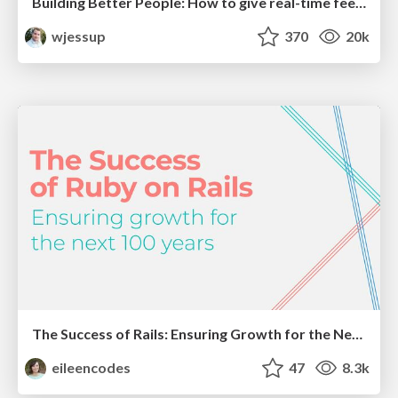
Building Better People: How to give real-time feedback that sticks.
wjessup
370
20k
The Success of Rails: Ensuring Growth for the Next 100 Years
eileencodes
47
8.3k