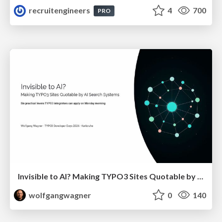
recruitengineers
4
700
PRO
Invisible to AI? Making TYPO3 Sites Quotable by AI Search Systems
wolfgangwagner
0
140