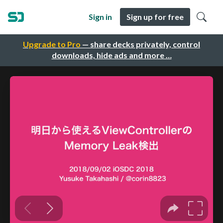
Sign in
Sign up for free
Upgrade to Pro
— share decks privately, control
downloads, hide ads and more …