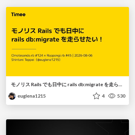
モノリス Rails でも日中に rails db:migrate を走らせたい！ / Daytime rails db:migrate on Monolithic Rails!
euglena1215
4
530