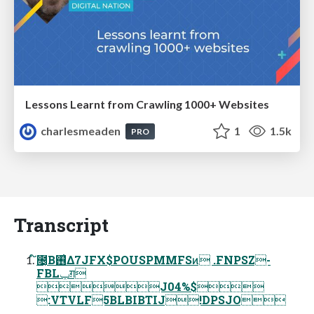
Lessons Learnt from Crawling 1000+ Websites
charlesmeaden
1
1.5k
PRO
Transcript
໌೔͔Β࢖͑Δ7JFX$POUSPMMFSͷ .FNPSZ-
FBLݕग़
J04%$
:VTVLF5BLBIBTIJ!DPSJO