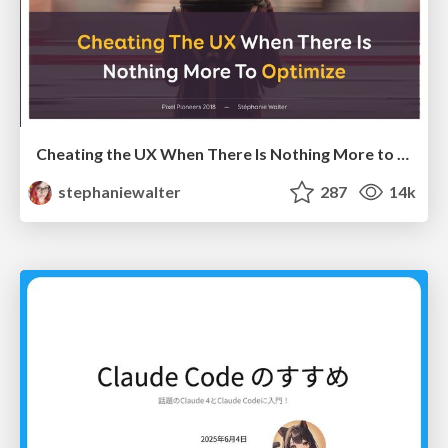
Cheating the UX When There Is Nothing More to Optimize - PixelPioneers
stephaniewalter
287
14k