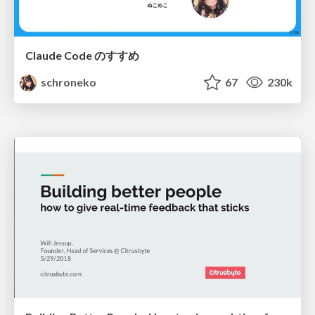
Claude Code のすすめ
schroneko
67
230k