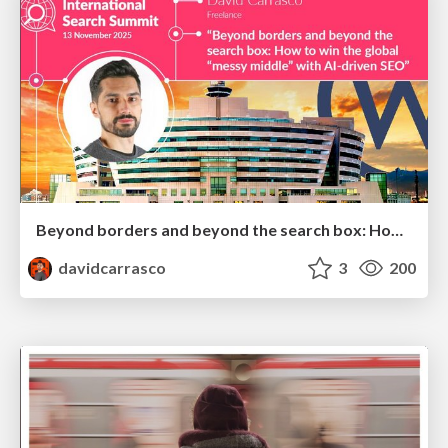
Beyond borders and beyond the search box: How to win the global "messy middle" with AI-driven SEO
davidcarrasco
3
200