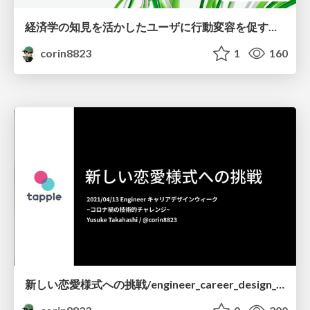
経済学の知見を活かしたユーザに行動変容を促す仕掛け - タップルでの共同研究プロジェクトを例として
corin8823
1
160
新しい恋愛様式への挑戦/engineer_career_design_week