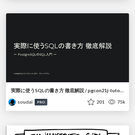
実際に使うSQLの書き方 徹底解説 / pgcon21j-tutorial
soudai
201
75k
PRO