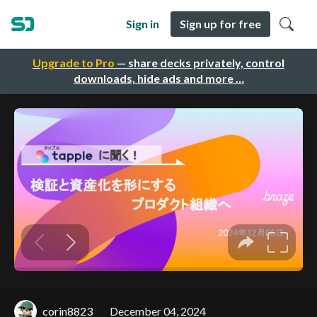
Sign in
Sign up for free
Upgrade to Pro
— share decks privately, control
downloads, hide ads and more …
corin8823
December 04, 2024