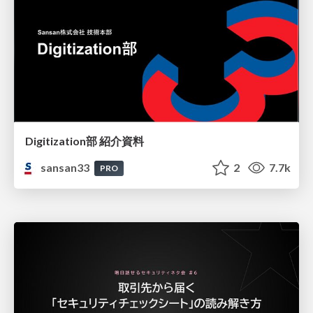
Digitization部 紹介資料
sansan33
2
7.7k
PRO