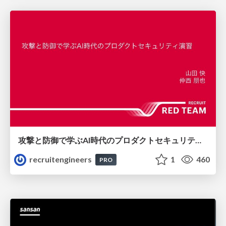
攻撃と防御で学ぶAI時代のプロダクトセキュリティ演習
recruitengineers
1
460
PRO