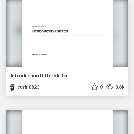
Introduction Differ/differ
corin8823
0
3.8k