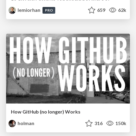
lemiorhan
659
62k
PRO
How GitHub (no longer) Works
holman
316
150k