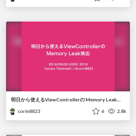
明日から使えるViewControllerの Memory Leak検出/iOSDC-2018-Memory-Leak
corin8823
6
2.8k