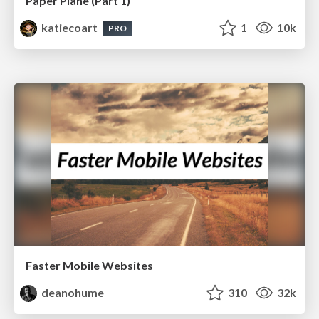
Paper Plane (Part 1)
katiecoart
1
10k
PRO
Faster Mobile Websites
deanohume
310
32k