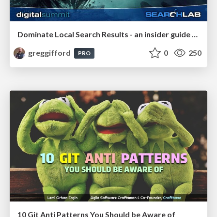
Dominate Local Search Results - an insider guide to GBP, reviews, and Local SEO
greggifford
0
250
PRO
10 Git Anti Patterns You Should be Aware of