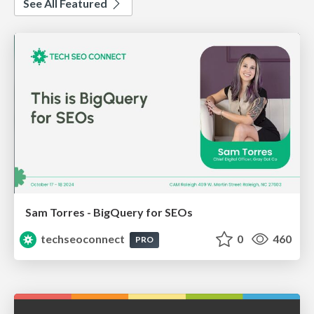
See All Featured
Sam Torres - BigQuery for SEOs
techseoconnect
0
460
PRO