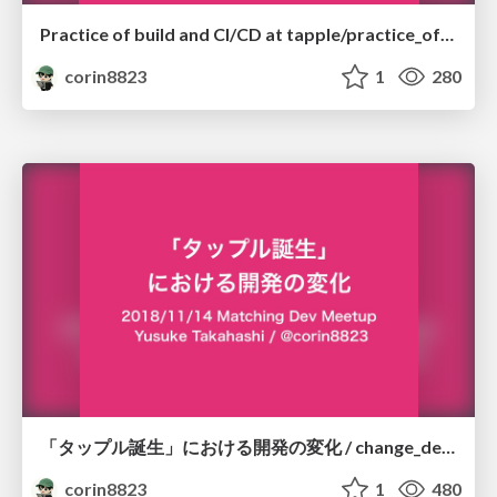
Practice of build and CI/CD at tapple/practice_of_build_at_tapple
corin8823
1
280
「タップル誕生」における開発の変化 / change_development
corin8823
1
480