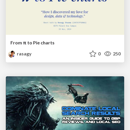
From π to Pie charts
rasagy
0
250