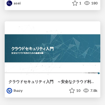
asei
1
180
クラウドセキュリティ入門 ～安全なクラウド利用のための基礎知識～
lhazy
10
7.8k