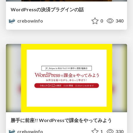
WordPressの決済プラグインの話
crebowinfo
0
340
勝手に前座!! WordPressで課金をやってみよう
crebowinfo
1
330