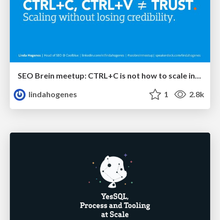
SEO Brein meetup: CTRL+C is not how to scale international SEO
lindahogenes
1
2.8k