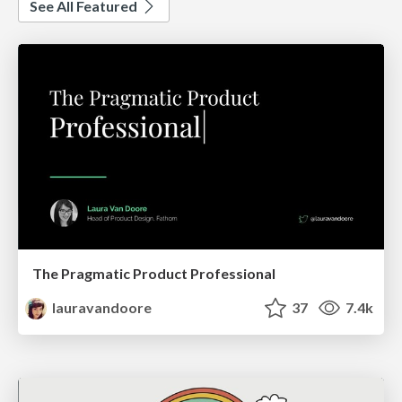
See All Featured
The Pragmatic Product Professional
lauravandoore
37
7.4k