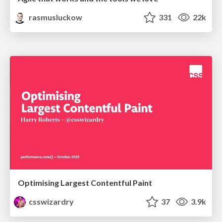
rasmusluckow
331
22k
Optimising Largest Contentful Paint
csswizardry
37
3.9k