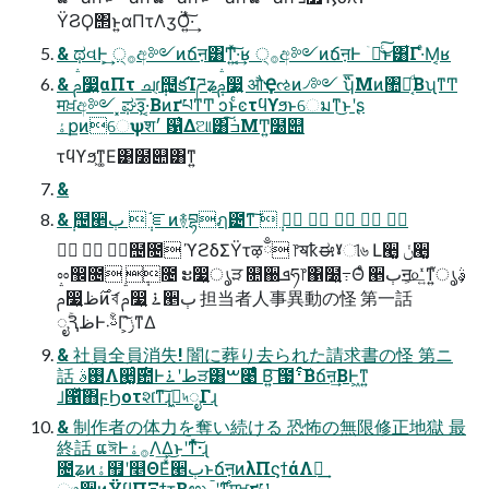
ΫϨϘ΢ͱ͍͏αΠτΛӡӦ͍ͯ͠·͢
& ಥવͰ͕͢ ੍࡞අ༻ͷճऩ͸Ͳ͏͍ͯ͠·͔͢ʁ ੍࡞අ༻ͷճऩͰ ۤ࿑ͨ͜͠ͱ͸͋Γ·ͤΜ͔ʁ
& ࢧ෷͍αΠτ ചֻɾ݄຤కΊཌʑ݄ࢧ෷͍ औҾઌͷ৴༻ ʮ̋̋͞Μͷ঺հ͔ͩΒʯͳͲ
मਖ਼අ༻ ͓ಘҙ͞·͔ΒͷґཔͳͲ ͻͱͨͼτϥϒϧͱେมͳ͜ͱʹʂ
ۀքͷେѱश׳ ଱͑Δଆ͸݁ߏ͠ΜͲ͍໰୊
τϥϒϧ͕ͳ͚Ε͹໰୊͸ͳ͍
&
& ݄຤੥ٻ ݄ ֬ೝͷ࿈བྷฦ౴ͳ͠ ݄ ݄ ݄ ݄ ݄ ݄
݄ ݄ ݄຤೔ ϓϩδΣΫτऴྃ ෦ॺҟಈˠୀ৬ Լ੥͚ ݩ੥͚
ೲ඼೔ ݄೔ ະ෷͍ൃੜ ௚઀ܦཧ෦΁໰͍߹Θͤ ੥ٻॻ͕௨͍ͬͯͳ͍ࣄ͕ൃ֮
ࢧ෷͍࣌ظͷަব ࢧ෷͍ ࠶੥ٻ 担当者人事異動の怪 第一話
ೖۚԆظͰࢿۚ܁Γ͕ݫ͘͠ͳΔ
& 社員全員消失! 闇に葬り去られた請求書の怪 第ニ
話 ࢓ࣄΛ੥͚ͨ࣌఺Ͱطʹ࠶ੜ͸ࠔ೉ͩͬͨ Β͍͠ ౗࢈ͨ͠Βճऩ͢ΒͰ͖ͳ͍
ࡋ൑ͯ͠΋ϝϦοτશ͘ͳ͠ɻٽ͖৸ೖΓɻ
& 制作者の体力を奪い続ける 恐怖の無限修正地獄 最
終話 ແঈͰ࡞ۀΛ͢Δ͜ͱʹͳͬͯ͠·͏ɻ
೔ʑͷۀ຿ʹ௥ΘΕͯ੥ٻͱճऩͷλΠϛϯάΛಀ͢
ෳ਺ͷΫϥΠΞϯτ͔Βಉ࣌ʹࠣࡉͳमਖ਼ґཔ