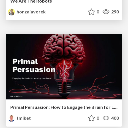
We Are The Robots
honzajavorek
0
290
Primal Persuasion: How to Engage the Brain for Learning That Lasts
tmiket
0
400