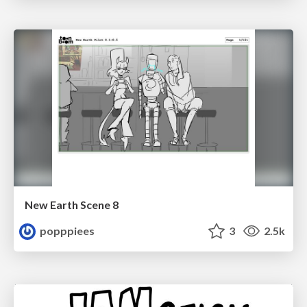
New Earth Scene 8
popppiees
3
2.5k