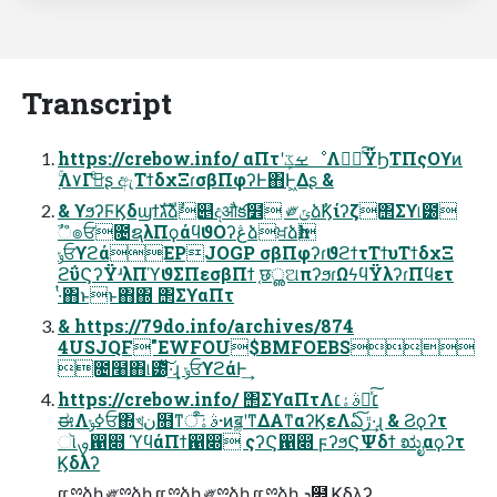
Transcript
https://crebow.info/ αΠτʹܾࡁػೳΛಋೖͯ͠ΫϦΤΠςΟϒͷ
຺ۚΛ۷Γىͦ͜͏ʂ ඇΤϯδχΞɾσβΠφʔͰ΋Ͱ͖Δʂ &
& ϒϧʔϜϏδϣϯגࣜձࣾ୅දऔక໾ ༗ݶձࣾϏίʔζ΢Σϒ୲౰
ࣾஂ๏ਓ೔ຊλΠϙάϥϑΟʔڠձਖ਼ձһ
ݸਓϒϩάEPJOGP σβΠφʔɾϑϩϯτΤϯυΤϯδχΞ
ϩΰϚʔΫʴλΠϓϑΣΠεσβΠϯ ֤छൢଅπʔϧɾΩϟϥΫλʔɾΠϥετ
·ͭ΋ͱͱ΋΍ ΢ΣϒαΠτ
& https://79do.info/archives/874
4USJQF"EWFOU$BMFOEBS
೔໨΋୲౰ͯ͠·͢ɻ ݸਓϒϩάͰ͢
https://crebow.info/ ΢ΣϒαΠτΛ׆༻ͯ͠ࣄۀ׆
ಈΛߦ͏ݸਓ΍খن໛ͳࣄۀऀ͞·ͷॿ͚ʹͳΔΑ͏ͳαʔϏεΛఏڙ͠·͢ɻ & Ϩϙʔτ
ૉࡐ഑෍ ϓϥάΠϯ഑෍ ςʔϚ഑෍ ϝʔϧϚΨδϯ ಋೖαϙʔτ
Ϗδλʔ
ແྉձһ ༗ྉձһ ແྉձһ ༗ྉձһ ແྉձһ ܖ໿ Ϗδλʔ