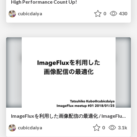
High Performance Count Up!
cubicdaiya
0
430
ImageFluxを利用した画像配信の最適化 / ImageFlux meetup 201801
cubicdaiya
0
3.1k