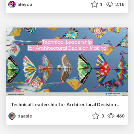
aleyda
1
2.1k
Technical Leadership for Architectural Decision Making
baasie
3
460