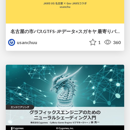
名古屋の市バスGTFS-JPデータ×スガキヤ 最寄りバス停検索をAmazon ElastiCache Serverless for Valkeyで最適化する
usanchuu
1
360