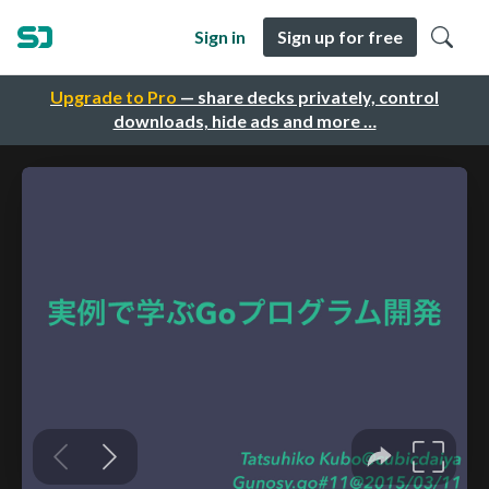
Sign in
Sign up for free
Upgrade to Pro
— share decks privately, control
downloads, hide ads and more …