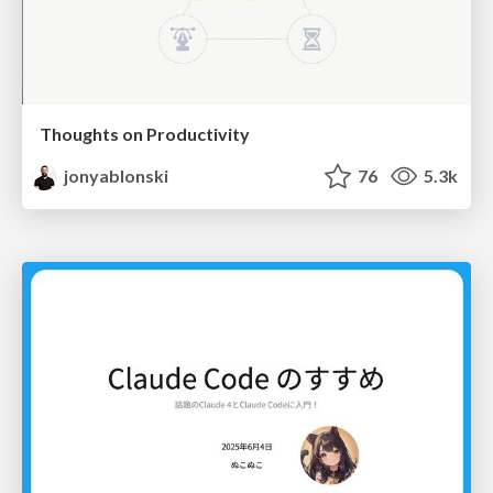
Thoughts on Productivity
jonyablonski
76
5.3k