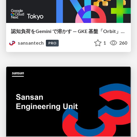
認知負荷をGemini で溶かす — GKE 基盤「Orbit」における AI エージェントの実践
sansantech
1
260
PRO