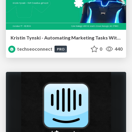
Kristin Tynski - Automating Marketing Tasks With AI
techseoconnect
0
440
PRO