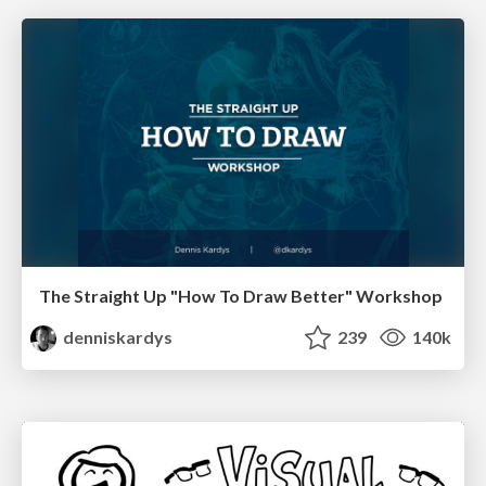
The Straight Up "How To Draw Better" Workshop
denniskardys
239
140k