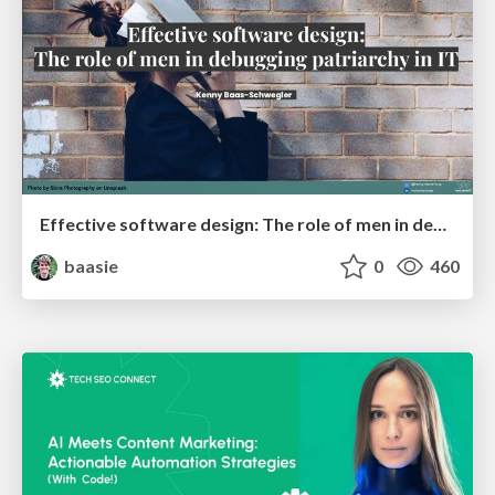
Effective software design: The role of men in debugging patriarchy in IT @ Voxxed Days AMS
baasie
0
460