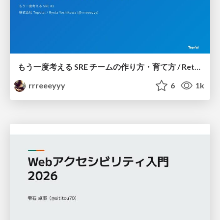
もう一度考える SRE チームの作り方・育て方 / Rethinking SRE #1: Building and Growing SRE Teams
rrreeeyyy
6
1k