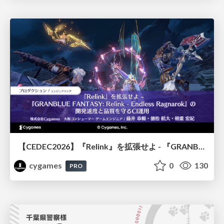
【CEDEC2026】『Relink』を拡張せよ - 『GRANBLUE FANTASY: Relink - Endless Ragnarok』の開発速度と品質を守るCI運用
cygames
0
130
PRO