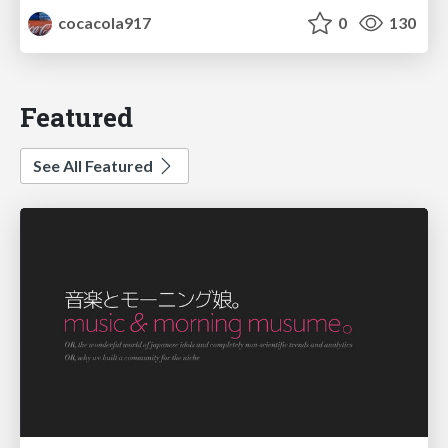
cocacola917
0
130
Featured
See All Featured