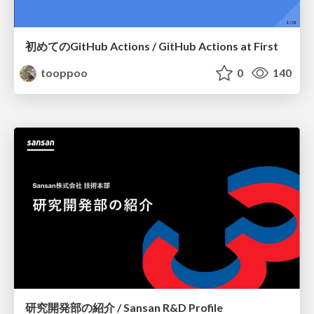
初めてのGitHub Actions / GitHub Actions at First
tooppoo
0
140
研究開発部の紹介 / Sansan R&D Profile