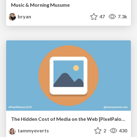
Music & Morning Musume
bryan
47
7.3k
The Hidden Cost of Media on the Web [PixelPalooza 2025]
tammyeverts
2
430