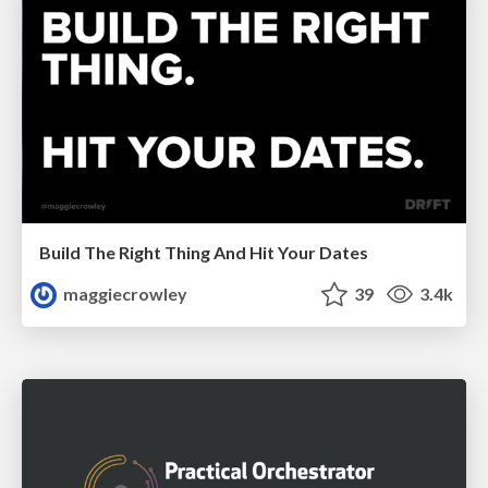
Build The Right Thing And Hit Your Dates
maggiecrowley
39
3.4k