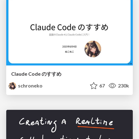
Claude Code のすすめ
schroneko
67
230k