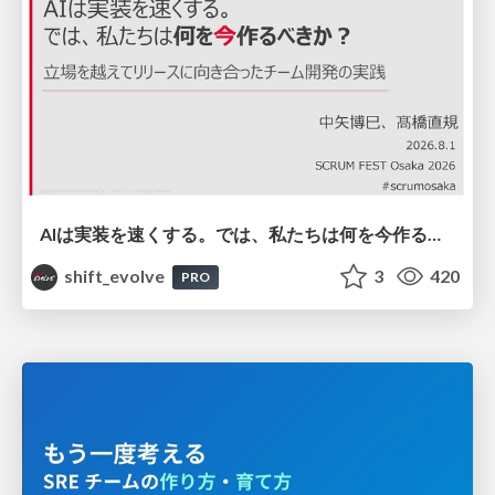
AIは実装を速くする。では、私たちは何を今作るべきか？－立場を越えてリリースに向き合ったチーム開発の実践 / 20260801 Hiromi Nakaya and Naoki Takahashi
shift_evolve
3
420
PRO