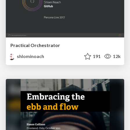
Practical Orchestrator
shlominoach
191
12k