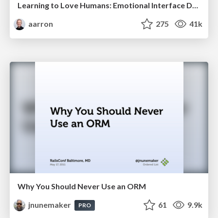
Learning to Love Humans: Emotional Interface Design
aarron
275
41k
Why You Should Never Use an ORM
jnunemaker
61
9.9k
PRO