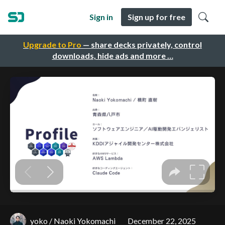
Sign in
Sign up for free
Upgrade to Pro
— share decks privately, control
downloads, hide ads and more …
yoko / Naoki Yokomachi
December 22, 2025