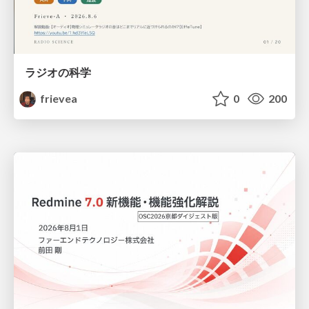
ラジオの科学
frievea
0
200