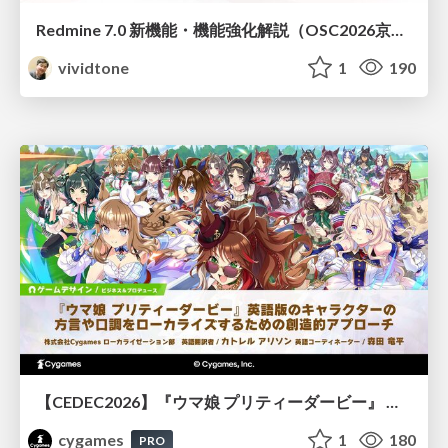
Redmine 7.0 新機能・機能強化解説（OSC2026京都ダイジェスト版）
vividtone
1
190
【CEDEC2026】『ウマ娘 プリティーダービー』 英語版のキャラクターの方言や口調をローカライズするための創造的アプローチ
cygames
1
180
PRO