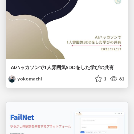
AIハッカソンで1人雰囲気SDDをした学びの共有
yokomachi
1
61