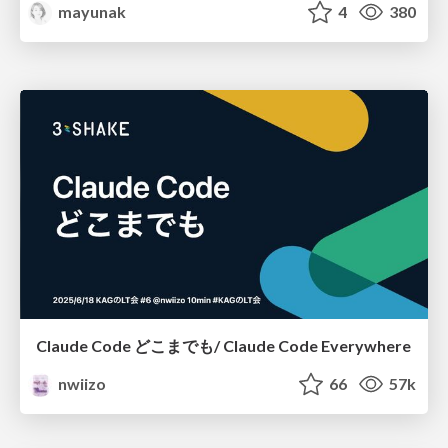
mayunak
4
380
Claude Code どこまでも/ Claude Code Everywhere
nwiizo
66
57k