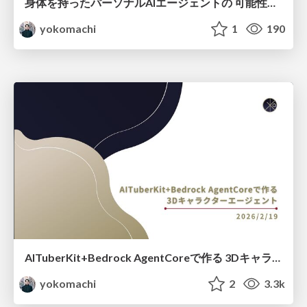
身体を持ったパーソナルAIエージェントの 可能性を探る開発
yokomachi
1
190
AITuberKit+Bedrock AgentCoreで作る 3Dキャラクターエージェント
yokomachi
2
3.3k