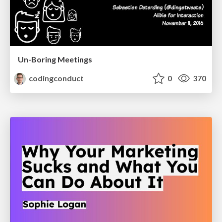
Un-Boring Meetings
codingconduct
0
370