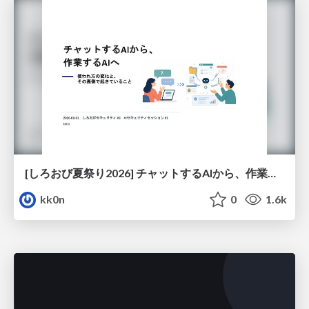
[しろおび夏祭り2026] チャットするAIから、作業するAIへ - 使われ方の変化と、その裏側で起きていること
kk0n
0
1.6k