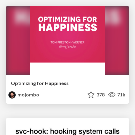
Optimizing for Happiness
mojombo
378
71k