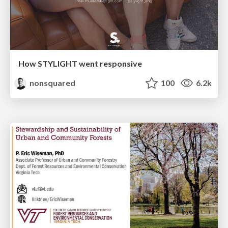
How STYLIGHT went responsive
nonsquared
100
6.2k