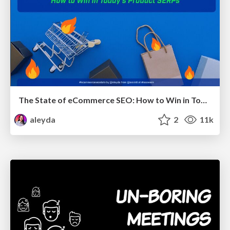
The State of eCommerce SEO: How to Win in Today's Products SERPs - #SEOweek
aleyda
2
11k