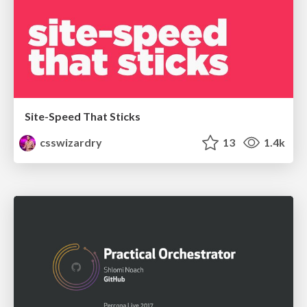
Site-Speed That Sticks
csswizardry
13
1.4k