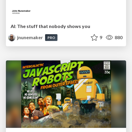
AI: The stuff that nobody shows you
jnunemaker
9
880
PRO