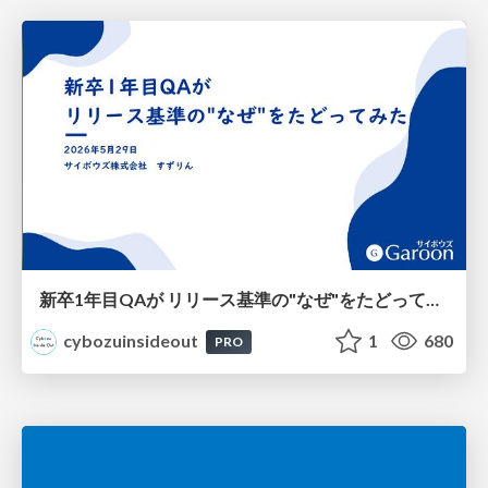
新卒1年目QAが リリース基準の"なぜ"をたどってみた
cybozuinsideout
1
680
PRO