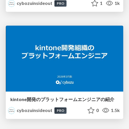
cybozuinsideout
1
1k
PRO
kintone開発のプラットフォームエンジニアの紹介
cybozuinsideout
0
1.5k
PRO