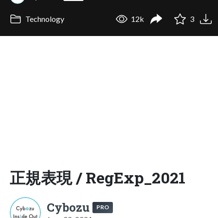
Technology
12k
3
正規表現 / RegExp_2021
Cybozu
PRO