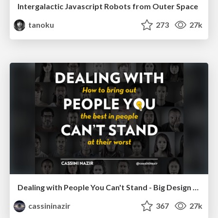
Intergalactic Javascript Robots from Outer Space
tanoku
273
27k
Dealing with People You Can't Stand - Big Design 2015
cassininazir
367
27k