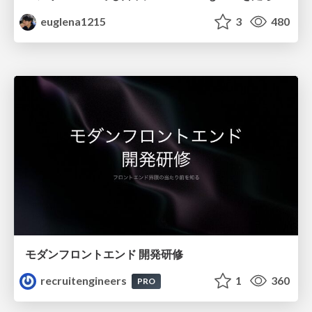
euglena1215
3
480
モダンフロントエンド 開発研修
recruitengineers
1
360
PRO