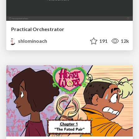
Practical Orchestrator
shlominoach
191
12k