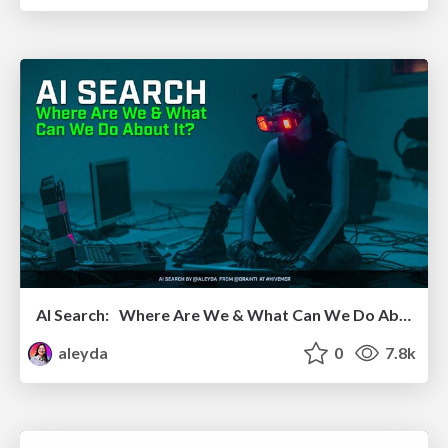
AI Search: Where Are We & What Can We Do About It?
aleyda
0
7.8k