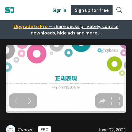
Sign in
Sign up for free
Upgrade to Pro
— share decks privately, control
downloads, hide ads and more …
Cybozu
June 02, 2021
PRO