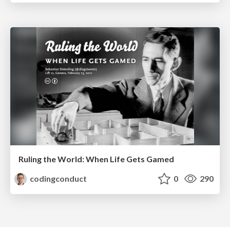
Ruling the World: When Life Gets Gamed
codingconduct
0
290