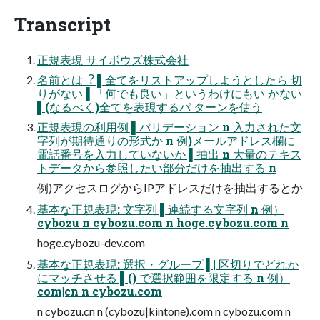
Transcript
正規表現 サイボウズ株式会社
名前とは︖ ▌全てをリストアップしようとしたら 切
りがない ▌「何でも良い」というわけにもい かない
▌(なるべく)全てを表現するパ ターンを使う
正規表現の利⽤例 ▌バリデーション n ⼊⼒された⽂
字列が期待通りの形式か n 例)メールアドレス欄に
電話番号を⼊⼒していないか ▌抽出 n ⼤量のテキス
トデータから参照したい部分だけを抽出する n
例)アクセスログからIPアドレスだけを抽出するとか
基本な正規表現: ⽂字列 ▌連続する⽂字列 n 例）
cybozu n cybozu.com n hoge.cybozu.com n
hoge.cybozu-dev.com
基本な正規表現: 選択・グループ ▌| 区切りでどれか
にマッチさせる ▌() で選択範囲を限定する n 例）
com|cn n cybozu.com
n cybozu.cn n (cybozu|kintone).com n cybozu.com n