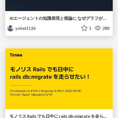
AIエージェントの知識表現と推論に なぜグラフが使われるのか - 記号的AIの復権とニューラルAIとの統合
yohei1126
1
280
モノリス Rails でも日中に rails db:migrate を走らせたい！ / Daytime rails db:migrate on Monolithic Rails!