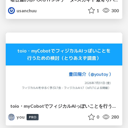
usanchuu
1
300
toio・myCobotでフィジカルAIっぽいことを行うための検討（とりあえず調査） / フィジカルAI LT（IoTLTによる開催）
you
0
280
PRO