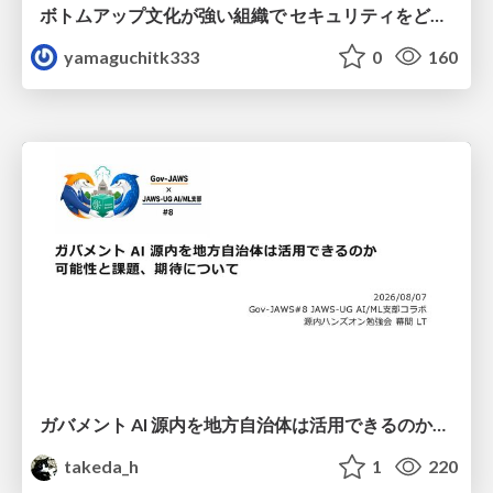
ボトムアップ文化が強い組織で セキュリティをどう根付かせていくかの現在進行形の話 / Making Security Stick in a Bottom-Up Organization
yamaguchitk333
0
160
ガバメント AI 源内を地方自治体は活用できるのか 可能性と課題、期待について
takeda_h
1
220