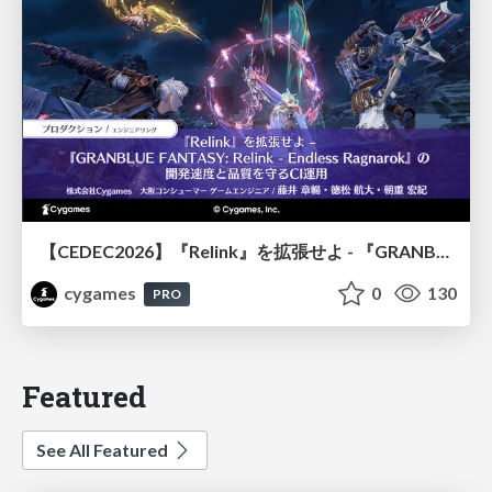
【CEDEC2026】『Relink』を拡張せよ - 『GRANBLUE FANTASY: Relink - Endless Ragnarok』の開発速度と品質を守るCI運用
cygames
0
130
PRO
Featured
See All Featured