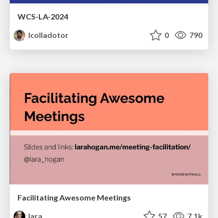
WCS-LA-2024
lcolladotor
0
790
Facilitating Awesome Meetings
lara
57
7.1k