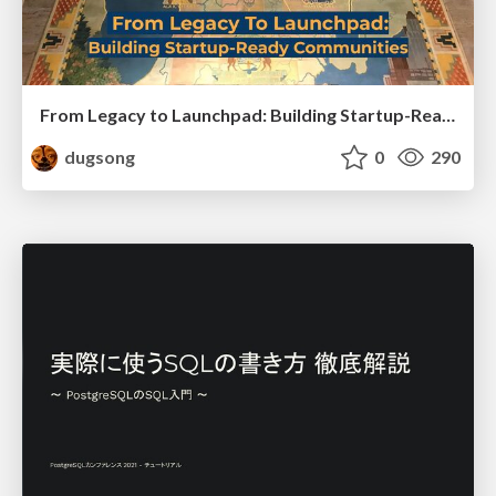
From Legacy to Launchpad: Building Startup-Ready Communities
dugsong
0
290