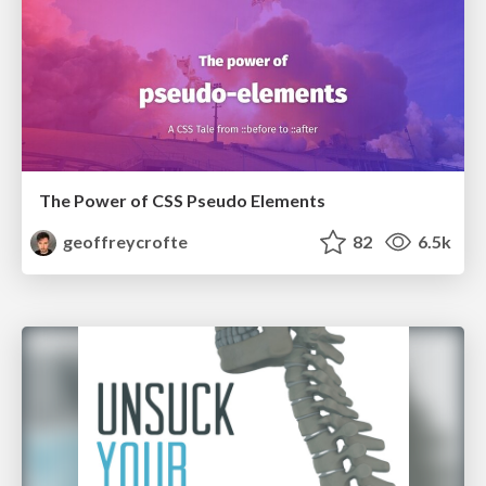
The Power of CSS Pseudo Elements
geoffreycrofte
82
6.5k