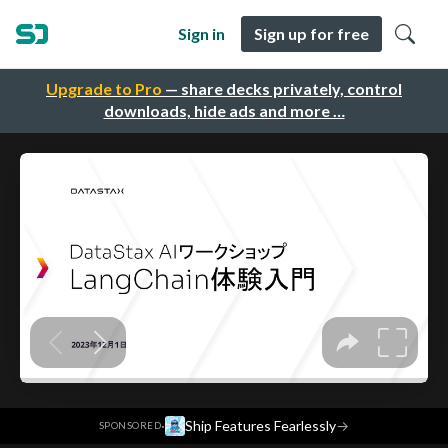
Sign in
Sign up for free
Upgrade to Pro
— share decks privately, control
downloads, hide ads and more …
·
Ship Features Fearlessly
→
SPONSORED