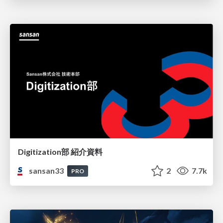
Digitization部 紹介資料
sansan33
2
7.7k
PRO