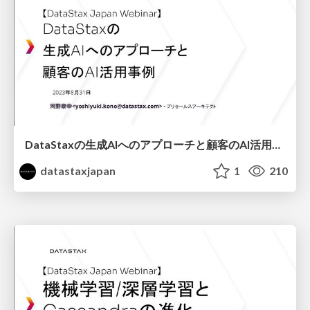
DataStaxの生成AIへのアプローチと顧客のAI活用事例
datastaxjapan
1
210