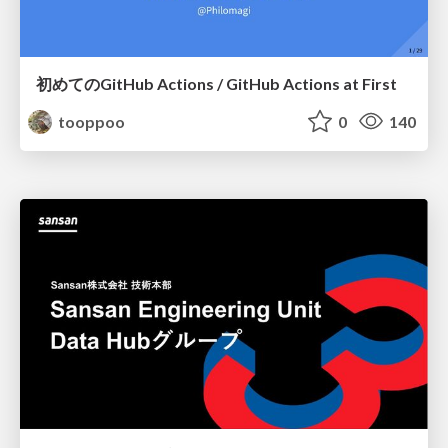
初めてのGitHub Actions / GitHub Actions at First
tooppoo
0
140