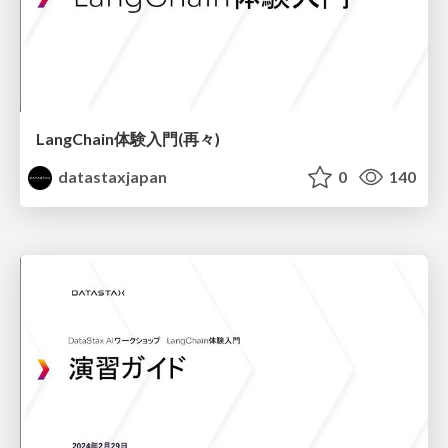
LangChain体験入門(再々)
datastaxjapan
0
140