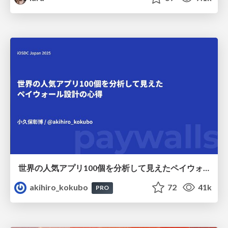
世界の人気アプリ100個を分析して見えたペイウォール設計の心得
akihiro_kokubo
72
41k
PRO