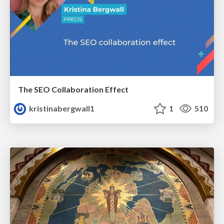
The SEO Collaboration Effect
kristinabergwall1
1
510