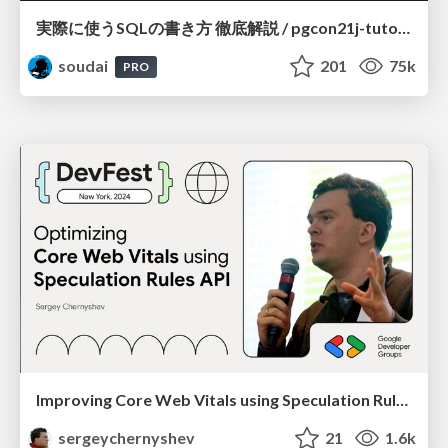
実際に使うSQLの書き方 徹底解説 / pgcon21j-tutorial
soudai
201
75k
PRO
Improving Core Web Vitals using Speculation Rules API
sergeychernyshev
21
1.6k