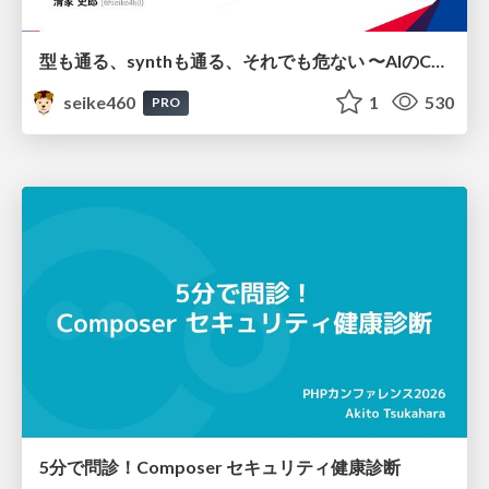
型も通る、synthも通る、それでも危ない 〜AIのCDKの権限とコストを機械で検証する〜 / It Passes Type Checks, It Passes Synth Checks, but It’s Still Risky — Automatically Verifying Permissions and Costs in AI’s CDK —
seike460
1
530
PRO
5分で問診！Composer セキュリティ健康診断