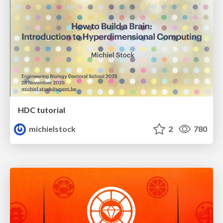
HDC tutorial
michielstock
2
780