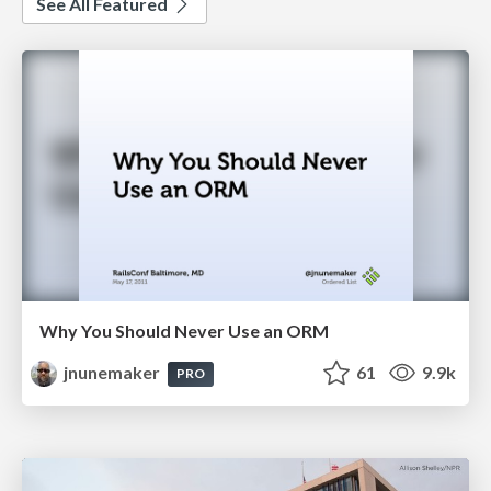
See All Featured
Why You Should Never Use an ORM
jnunemaker
61
9.9k
PRO