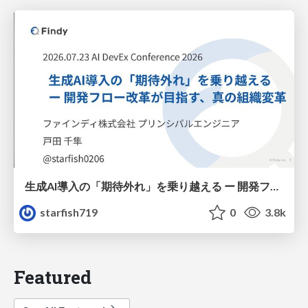
生成AI導入の「期待外れ」を乗り越える ー 開発フロー改革が目指す、真の組織変革
starfish719
0
3.8k
Featured