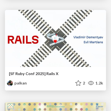
[SF Ruby Conf 2025] Rails X
palkan
2
1.2k