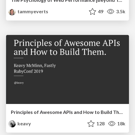
tammyeverts
49
3.5k
Principles of Awesome APIs and How to Build Them.
keavy
128
18k