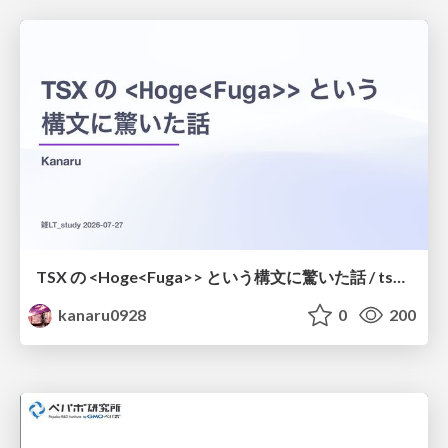
TSX の <Hoge<Fuga>> という構文に驚いた話 / tsx-type-argument-syntax
kanaru0928
0
200