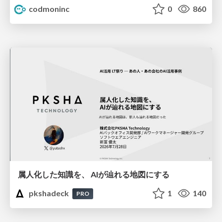
codmoninc
0
860
属人化した知識を、 AIが辿れる地図にする
pkshadeck
1
140
PRO