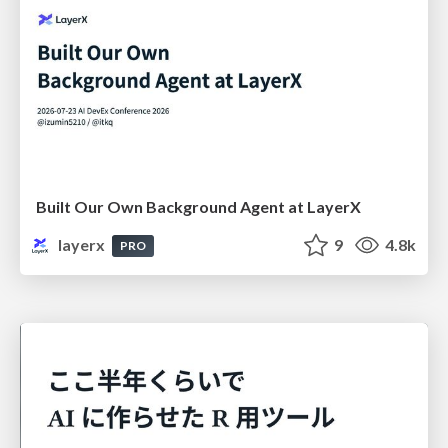
Built Our Own Background Agent at LayerX
layerx
9
4.8k
PRO