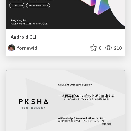
Android CLI
fornewid
0
210