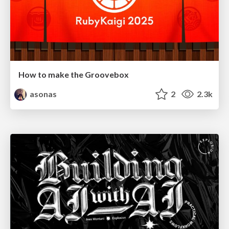
How to make the Groovebox
asonas
2
2.3k