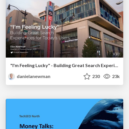
"I'm Feeling Lucky" - Building Great Search Experiences for Today's Users (#IAC19)
danielanewman
230
23k