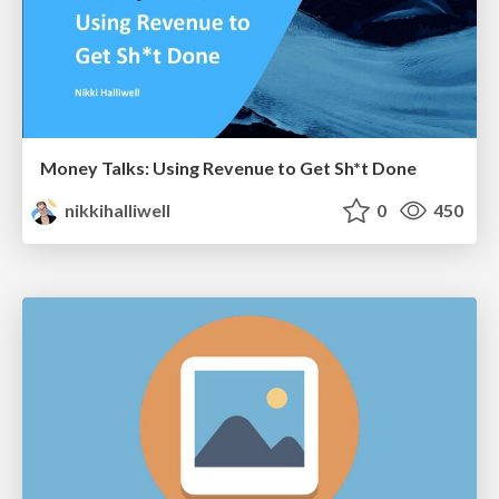
Money Talks: Using Revenue to Get Sh*t Done
nikkihalliwell
0
450