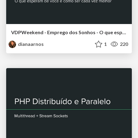
VDPWeekend - Emprego dos Sonhos - O que esperam de você e como ser cada vez melhor
dianaarnos
1
220