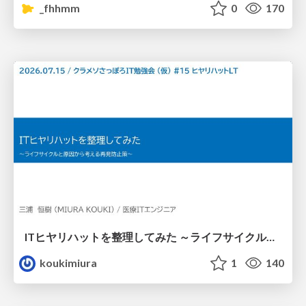
_fhhmm
0
170
ITヒヤリハットを整理してみた ～ライフサイクルと原因から考える再発防止策～
koukimiura
1
140