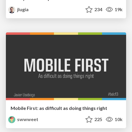
jlugia
234
19k
Mobile First: as difficult as doing things right
swwweet
225
10k