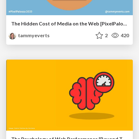
The Hidden Cost of Media on the Web [PixelPalooza 2025]
tammyeverts
2
420
The Psychology of Web Performance [Beyond Tellerrand 2023]