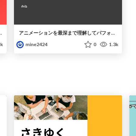
サイズ対応をはじめからていねいに
アニメーションを最深まで理解してパフォーマンスを向上させる
k
mine2424
0
1.3k