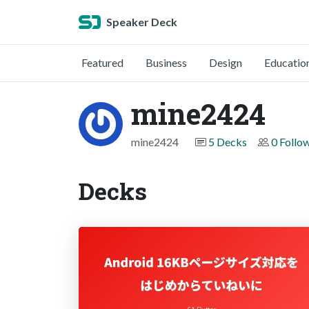
Speaker Deck
Featured
Business
Design
Educatio
mine2424
mine2424
5 Decks
0 Follo
Decks