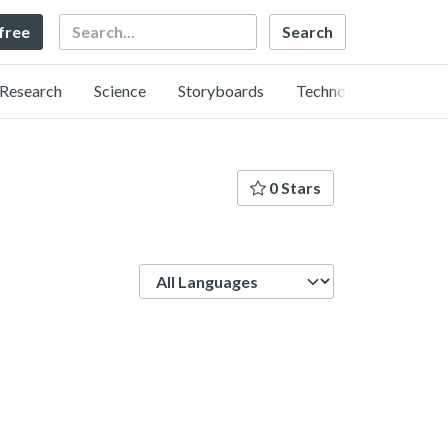
Search
 free
Research
Science
Storyboards
Technology
0 Stars
Language