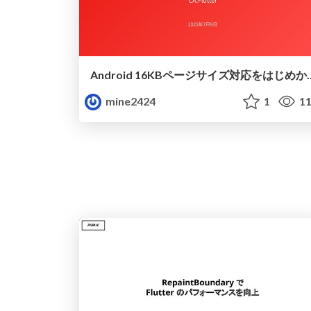
Android 16KBページ
mine2424
1
11