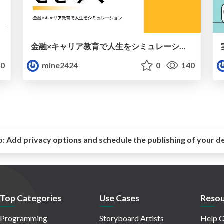
金融×キャリア教育で人生をシミュレーション
0
mine2424
0
140
o:
Add privacy options and schedule the publishing of your d
Top Categories
Use Cases
Resou
Programming
Storyboard Artists
Help C