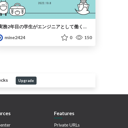
実務2年目の学生がエンジニアとして働くことについて思ったこと
mine2424
0
150
ecks
Upgrade
rces
Features
enter
Private URLs