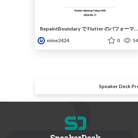
RepaintBoundary で Flutter のパフォーマンスを向上
mine2424
0
54
Speaker Deck Pr
SpeakerDeck