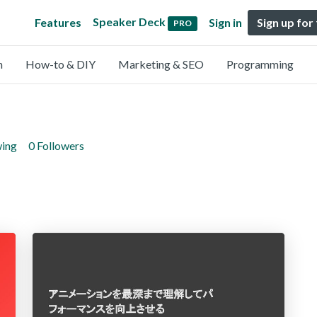
Speaker Deck
Features
Sign in
Sign up for
PRO
n
How-to & DIY
Marketing & SEO
Programming
wing
0 Followers