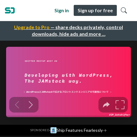
Sign in
Sign up for free
Upgrade to Pro
— share decks privately, control
downloads, hide ads and more …
·
Ship Features Fearlessly
→
SPONSORED