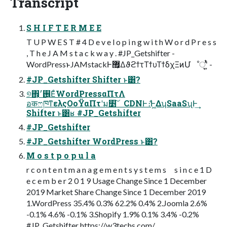
Transcript
S H I F T E R M E E
T U P W E S T # 4 D e v e l o p i n g w i t h W o r d P r e s s
, T h e J A M s t a c k w a y . #JP_Getshifter -
WordPressͱJAMstackͰ޿͕ΔϑϩϯτΤϯυΤϯδχΞͷՄೳੑʹ͍ͭͯ -
#JP_Getshifter Shifter ͱ͸?
୭΋͕࢖͍׳ΕͨWordPressαΠτΛ
อकෆཁͳελςΟοΫαΠτʹม׵͠ CDNͰެ։Ͱ͖ΔʮSaaSʯͰ͢
Shifter ͱ͸ʁ #JP_Getshifter
#JP_Getshifter
#JP_Getshifter WordPress ͱ͸?
M o s t p o p u l a
r c o n t e n t m a n a g e m e n t s y s t e m s s i n c e 1 D
e c e m b e r 2 0 1 9 Usage Change Since 1 December
2019 Market Share Change Since 1 December 2019
1.WordPress 35.4% 0.3% 62.2% 0.4% 2.Joomla 2.6%
-0.1% 4.6% -0.1% 3.Shopify 1.9% 0.1% 3.4% -0.2%
#JP_Getshifter https://w3techs.com/