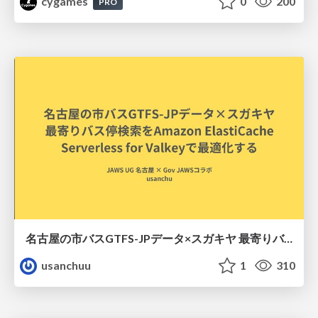
cygames
0
200
PRO
名古屋の市バスGTFS-JPデータ×スガキヤ 最寄りバス停検索をAmazon ElastiCache Serverless for Valkeyで最適化する
usanchuu
1
310