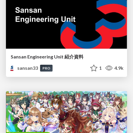
Sansan Engineering Unit 紹介資料
sansan33
1
4.9k
PRO