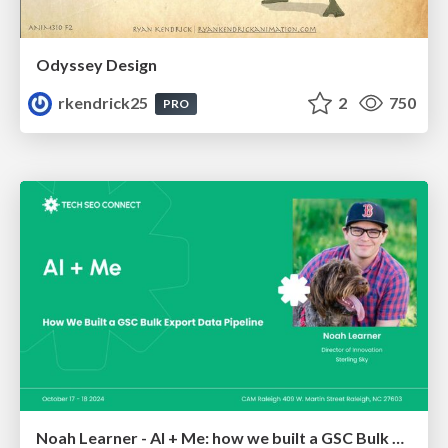
Odyssey Design
rkendrick25
2
750
PRO
Noah Learner - AI + Me: how we built a GSC Bulk Export data pipeline