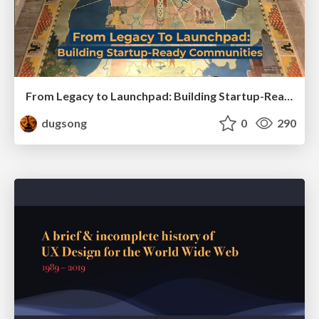
From Legacy to Launchpad: Building Startup-Ready Communities
dugsong
0
290