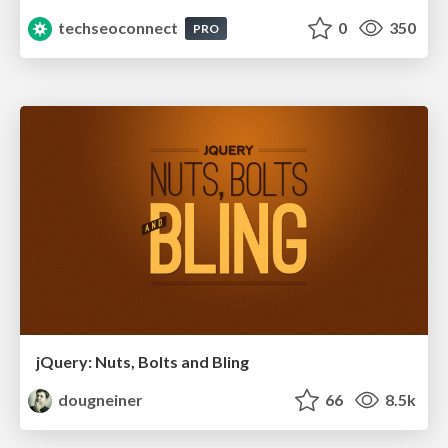
techseoconnect
0
350
PRO
jQuery: Nuts, Bolts and Bling
dougneiner
66
8.5k