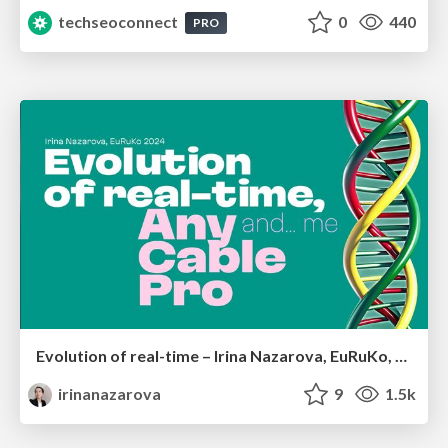
techseoconnect
0
440
PRO
Evolution of real-time – Irina Nazarova, EuRuKo, 2024
irinanazarova
9
1.5k