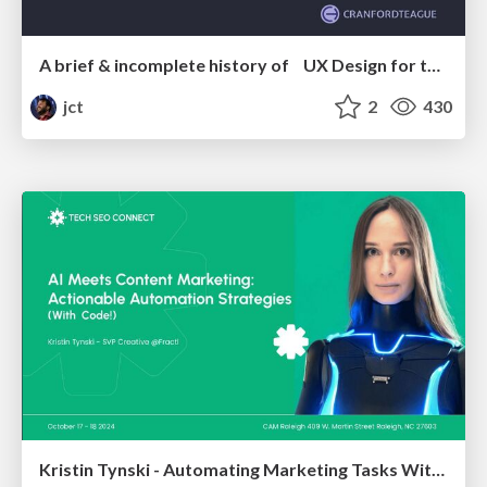
A brief & incomplete history of UX Design for the World Wide Web: 1989–2019
jct
2
430
Kristin Tynski - Automating Marketing Tasks With AI