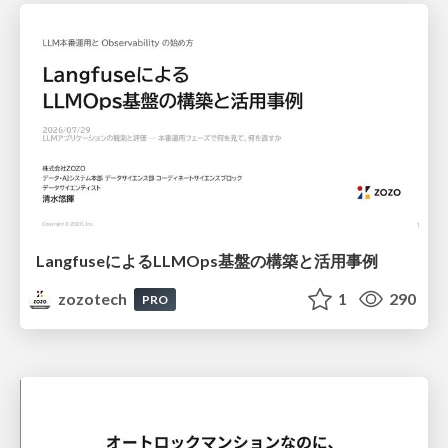
LangfuseによるLLMOps基盤の構築と活用事例
zozotech
1
290
PRO