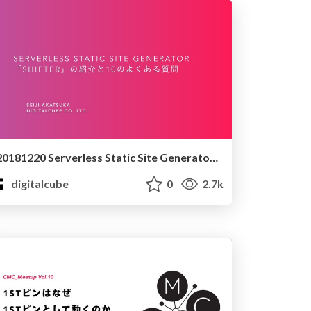
20181220 Serverless Static Site Generator Shifter の紹介と10のよくある質問
digitalcube
0
2.7k