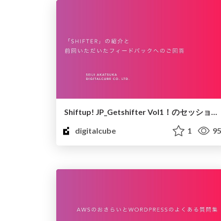
Shiftup! JP_Getshifter Vol1！のセッション資料
digitalcube
1
95