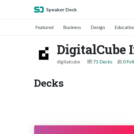
Speaker Deck
Featured
Business
Design
Educatio
DigitalCube I
digitalcube
71 Decks
0 Fol
Decks