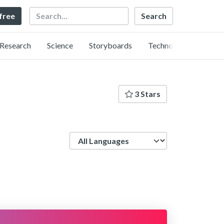
Search
 free
Research
Science
Storyboards
Technology
3 Stars
Language