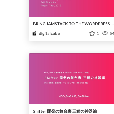
BRING JAMSTACK TO THE WORDPRESS COMMUNITY
digitalcube
1
54
Shifter 開発の舞台裏 三種の神器編