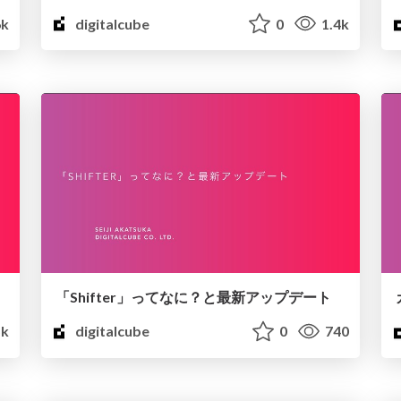
6k
digitalcube
0
1.4k
「Shifter」ってなに？と最新アップデート
5k
digitalcube
0
740