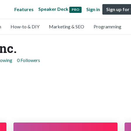
Speaker Deck
Features
Sign in
Sign up for
PRO
n
How-to & DIY
Marketing & SEO
Programming
nc.
lowing
0 Followers