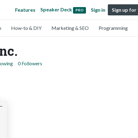
Speaker Deck
Features
Sign in
Sign up for
PRO
n
How-to & DIY
Marketing & SEO
Programming
nc.
lowing
0 Followers