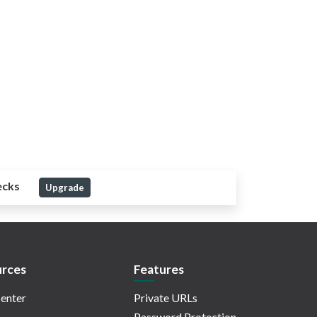
ecks
Upgrade
rces
Features
enter
Private URLs
Password Protection