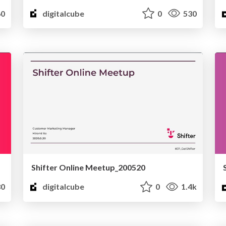
0
digitalcube
0
530
Shifter Online Meetup_200520
0
digitalcube
0
1.4k