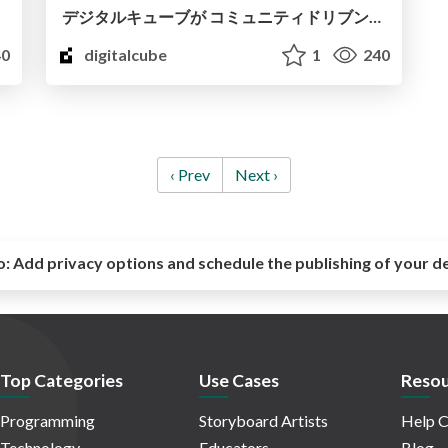
デジタルキューブが コミュニティドリブンでGO GLOBALする3つの成長フェーズ
0
digitalcube
1
240
‹ Prev
Next ›
o:
Add privacy options and schedule the publishing of your d
Top Categories
Use Cases
Resou
Programming
Storyboard Artists
Help C
Technology
Educators
Blog