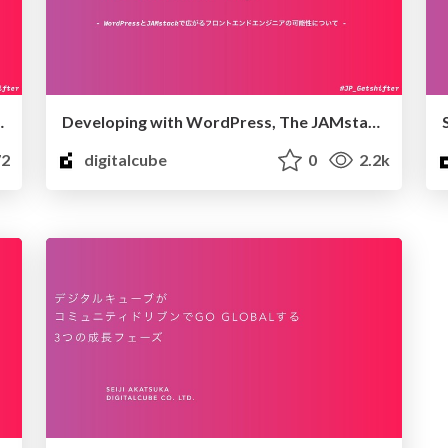
Press The JAMstack way
Developing with WordPress, The JAMstack way.
2
digitalcube
0
2.2k