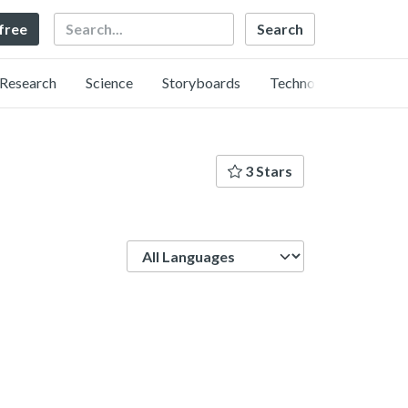
Search
 free
Research
Science
Storyboards
Technology
3 Stars
Language