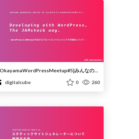
[OkayamaWordPressMeetup#5]みんなのオススメWordPressを知りたい - Developing with WordPress The Jamstack way
digitalcube
0
260