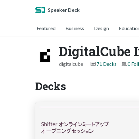
Speaker Deck
Featured
Business
Design
Educatio
DigitalCube I
digitalcube
71 Decks
0 Fol
Decks