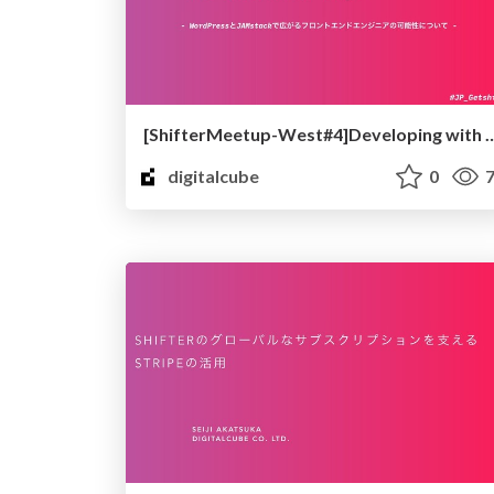
[ShifterMeetup-West#4]Developing with Word
digitalcube
0
7