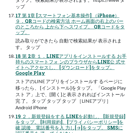
ップ
17 第 1章 [スマートフォン基本操作] （iPhone）
９．QRコードの検索方法 ホーム画面の右上のバー
のところから 上から下へスワイプ。 QRコードをタ
ップ。
読み取りができたら 自動で検索結果が 表示されま
す。 タップ
18 第 2章 １．LINEアプリをインストールする お手
持ちのスマートフォ ンのブラウザからLINE公 式サ
イトへアクセスし、 [ダウンロード]をタップ。
Google Play
ストアのLINE アプリをインストールす るページに
移ったら、 [インストール]をタップ。 「Google Play
スト ア」上で、[開く]と表示 されればインストール
完 了。 タップ タップ タップ ［LINEアプリ］
Android iPhone
19 ２．新規登録をする LINEを起動し、 [新規登録]
をタップ。 [利用規約]、[プライ バシーポリシー]を
確 認後、電話番号を入 力し[→]をタップ。 SMSに