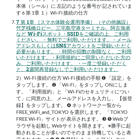
本体（シール）に 左記のような番号が 記されていま
す 6 第 1章 １）Wi-Fi 接続の仕方
7 第 1章 ［スマホ体験会運用準備］ （その他施設）
竹芝桟橋ロビー、三宅島空港ターミナル、阿古漁港
など Wi-Fiスポット・SSIDをご確認の上、ご利用
ください。 ・無料でご利用いただけます。・メール
アドレスもしくはSNSアカウントをご登録いただく
必要があります。 ・時間や回数の制限なく、ご利用
いただけます。・利用規約にご同意いただいた方の
み、ご利用いただけます。 ・一度ご登録いただく
と、2週間再登録なしでご利用いただけます。
2）Wi-Fi 接続の仕方 Wi-Fi 接続の手順 ❶ 「設定」を
タップします。 ❷ 「Wi-Fi」をタップし ONにしま
す。 「利用規約」と 「Wi-Fiのセキュリティについ
て」に同意の上、 メールアドレスを入力し、 【仮登
録】をタップします。 ❹ ネットワーク一覧から
FREE_WiFi_and_TOKYO を選択します。 「TOKYO
FREE Wi-Fi」サイトが 表示されます。 ❸ ❺ Webブ
ラウザを起動し Webサイトを開きます。 ※勝手に起
動されることが多いのでそのま ま待機していると表