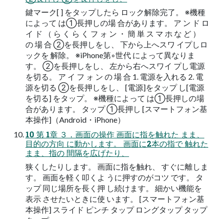
鍵マーク[ ] をタップしたら ロック解除完了。 ※機種
によって は①長押しの場 合があります。 ア ン ド ロ
イ ド （ ら く ら く フ ォ ン ・ 簡 単 ス マ ホ な ど ）
の 場 合 ②を長押しをし、 下から上へスワ イプしロ
ックを 解除。 ※iPhone第◦世代 によって異なりま
す。 ②を長押しをし、 左から右へスワイ プし電源
を切る。 ア イ フ ォ ン の 場 合 1. 電源を入れる 2. 電
源を切る ②を長押しをし、 [電源]をタップ し[電源
を切る] をタップ。 ※機種によって は①長押しの場
合があります。 タップ ①長押し [スマートフォン基
本操作]（Android・iPhone）
10 第 1章 ３．画面の操作 画面に指を触れた まま、
目的の方向 に動かします。 画面に2本の指で 触れた
まま、指の 間隔を広げたり、
狭くしたりします。 画面に指を触れ、 すぐに離しま
す。 画面を軽く叩くよ うに押すのがコツ です。 タ
ップ 同じ場所を長く押 し続けます。 細かい機能を
表示 させたいときに使 います。 [スマートフォン基
本操作] スライド ピンチ タップ ロングタップ タップ