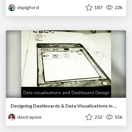
shpigford
187
22k
Designing Dashboards & Data Visualisations in Web Apps
destraynor
232
55k