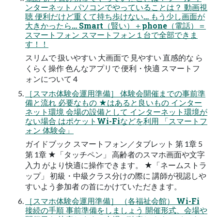
ンターネット パソコンでやっていることは？ 動画視
聴 便利だけど重くて持ち歩けない… もう少し画面が
大きかったら… Smart（賢い）＋phone（電話）＝
スマートフォン スマートフォン１台で全部できま
す！！
スリムで 扱いやすい 大画面で 見やすい 直感的な ら
くらく操作 色んなアプリで 便利・快適 スマートフ
ォンについて 4
［スマホ体験会運用準備］ 体験会開催までの事前準
備と流れ 必要なもの ★はあると良いもの インター
ネット環境 会場の設備として インターネット環境が
ない場合 はポケットWi-Fiなどを利用 「スマートフ
ォン 体験会」
ガイドブック スマートフォン／タブレット 第 1章 5
第 1章 ★「タッチペン」 高齢者のスマホ画面や文字
入力 がより快適に操作できます。 ★「ネームストラ
ップ」 初級・中級クラス分けの際に 講師が視認しや
すいよう参加者 の首にかけていただきます。
［スマホ体験会運用準備］ （各福祉会館） Wi-Fi
接続の手順 事前準備をしましょう 開催形式、会場や