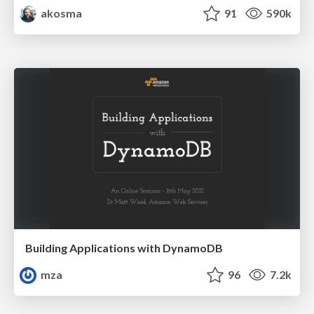
akosma
91
590k
Building Applications with DynamoDB
mza
96
7.2k