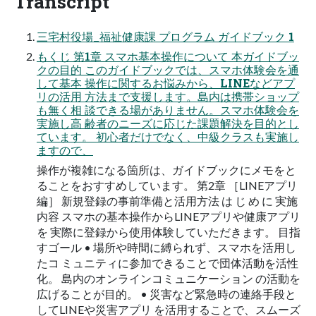
Transcript
三宅村役場_福祉健康課 プログラム ガイドブック 1
もくじ 第1章 スマホ基本操作について 本ガイドブッ
クの目的 このガイドブックでは、スマホ体験会を通
して基本 操作に関するお悩みから、LINEなどアプ
リの活用 方法まで支援します。島内は携帯ショップ
も無く相 談できる場がありません。スマホ体験会を
実施し高 齢者のニーズに応じた課題解決を目的とし
ています。 初心者だけでなく、中級クラスも実施し
ますので、
操作が複雑になる箇所は、ガイドブックにメモをと
ることをおすすめしています。 第2章 ［LINEアプリ
編］ 新規登録の事前準備と活用方法 は じ め に 実施
内容 スマホの基本操作からLINEアプリや健康アプリ
を 実際に登録から使用体験していただきます。 目指
すゴール • 場所や時間に縛られず、スマホを活用し
たコ ミュニティに参加できることで団体活動を活性
化。 島内のオンラインコミュニケーション の活動を
広げることが目的。 • 災害など緊急時の連絡手段と
してLINEや災害アプリ を活用することで、スムーズ