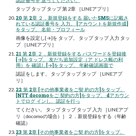
認証番号を 送ってください。
タップ タップ タップ 第 2章 ［LINEアプリ］
20 第 2章 ２．新規登録をする 届いたSMSに記載さ
れている認証番号を 入力。 [アカウントを新規作成]
をタップ。 名前・プロフィール
画像を設定し[→]を タップ。 タップ タップ 入力 タッ
プ ［LINEアプリ］
21 第 2章 ２．新規登録をする パスワードを登録後
[→]をタップ。 友だち追加設定（ア ドレス帳の利
用）を 確認し[→]をタップ。 年齢確認画面で
認証をします。 タップ タップ タップ ［LINEアプ
リ］
22 第 2章 [その他事業者をご契 約の方]をタップ。
[NTT docomoをご 契約の方]をタップ。 dアカウン
トでログ インし、認証を行っ
てください。 タップ タップ タップ 入力 ［LINEアプ
リ（docomoの場合）］ ２．新規登録をする（年齢
確認）
23 第 2章 [その他事業者をご契 約の方]をタップ。