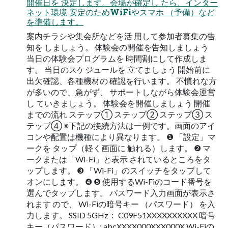
開催日を 決定します。会場が確定し たら、インター
ネット環境 安定のためWiFiやスマホ （予備）など
を準備します。
案内チラシや集会所などを活 用して参加者募集の告
知を しましょう。 体験会の開催を告知しましょう
当日の体験会プログラムを 時間割にして作成しま
す。 当日のスケジュールを 立てましょう 開始前に
出欠確認、各種機材の 確認を行います。 不慣れな方
が多いので、急がず、 サポートしながら体験会運営
し ていきましょう。 体験会を開催しましょう 開催
までの流れ ステップ① ステップ② ステップ③ ス
テップ④ ※下記の接続方法は一例です。画面のアイ
コンや配置は機種により異なります。 ❶ 「設定」マ
ークを タップ（軽く画面に 触れる）します。 ❷ マ
ークまたは「Wi-Fi」と表示 されているところをタ
ップします。 ❸ 「Wi-Fi」のスイッチをタップして
オンにします。 ❹ ❺ 使用するWi-Fiのコード番号を
選んでタップします。 パスワード入力画面が表示さ
れます ので、 Wi-Fiの暗号キー （パスワード） を入
力します。 SSID 5GHz： C09F51XXXXXXXXXX 暗号
キー（パスワード）: abcXXXX000XXX000X Wi-Fiの