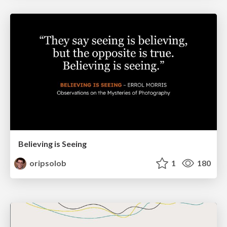
Believing is Seeing
oripsolob
1
180