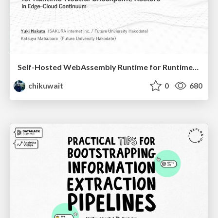
Self-Hosted WebAssembly Runtime for Runtime-Neutral Checkpoint/Restore in Edge–Cloud Continuum
chikuwait
0
680