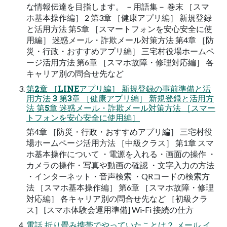
な情報伝達を目指します。 －用語集－ 巻末 ［スマ
ホ基本操作編］ 2 第3章 ［健康アプリ編］ 新規登録
と活用方法 第5章 ［スマートフォンを安心安全に使
用編］ 迷惑メール・詐欺メール対策方法 第4章 ［防
災・行政・おすすめアプリ編］ 三宅村役場ホームペ
ージ活用方法 第6章 ［スマホ故障・修理対応編］ 各
キャリア別の問合せ先など
第2章 ［LINEアプリ編］ 新規登録の事前準備と活
用方法 3 第3章 ［健康アプリ編］ 新規登録と活用方
法 第5章 迷惑メール・詐欺メール対策方法 ［スマー
トフォンを安心安全に使用編］
第4章 ［防災・行政・おすすめアプリ編］ 三宅村役
場ホームページ活用方法 ［中級クラス］ 第1章 スマ
ホ基本操作について ・電源を入れる・画面の操作 ・
カメラの操作・写真や動画の確認 ・文字入力の方法
・インターネット・音声検索 ・QRコードの検索方
法 ［スマホ基本操作編］ 第6章 ［スマホ故障・修理
対応編］ 各キャリア別の問合せ先など ［初級クラ
ス］ [スマホ体験会運用準備] Wi-Fi 接続の仕方
電話 折り畳み携帯でやっていたことは？ メール イ