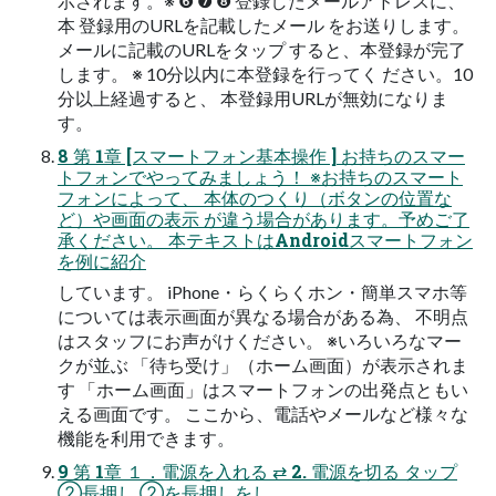
示されます。※ ❻ ❼ ❽ 登録したメールアドレスに、
本 登録用のURLを記載したメール をお送りします。
メールに記載のURLをタップ すると、本登録が完了
します。 ※ 10分以内に本登録を行ってく ださい。10
分以上経過すると、 本登録用URLが無効になりま
す。
8 第 1章 [スマートフォン基本操作 ] お持ちのスマー
トフォンでやってみましょう！ ※お持ちのスマート
フォンによって、 本体のつくり（ボタンの位置な
ど）や画面の表示 が違う場合があります。予めご了
承ください。 本テキストはAndroidスマートフォン
を例に紹介
しています。 iPhone・らくらくホン・簡単スマホ等
については表示画面が異なる場合がある為、 不明点
はスタッフにお声がけください。 ※いろいろなマー
クが並ぶ 「待ち受け」（ホーム画面）が表示されま
す 「ホーム画面」はスマートフォンの出発点ともい
える画面です。 ここから、電話やメールなど様々な
機能を利用できます。
9 第 1章 １．電源を入れる ⇄ 2. 電源を切る タップ
②長押し ②を長押しをし、