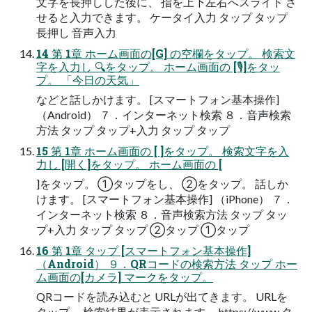
文字を長押しした後に、 指を上下左右へスライド さ
せると入力できます。 ケータイ入力 タップ タップ
長押し 音声入力
14 第 1章 ホーム画面の[G] の空欄をタップ。 検索文
字を入力し 🔍をタップ。 ホーム画面の [🎙]をタッ
プ。 「今日の天気」
などと話しかけます。 [スマートフォン基本操作]
（Android） ７．インターネット検索 ８．音声検索
方法 タップ タップ+入力 タップ タップ
15 第 1章 ホーム画面の [ ]をタップ。 検索文字を入
力し [開く]をタップ。 ホーム画面の [
]をタップ。 ①タップをし、 ②をタップ。 話しか
けます。 [スマートフォン基本操作] （iPhone） ７．
インターネット検索 ８．音声検索方法 タップ タッ
プ+入力 タップ タップ ②タップ ①タップ
16 第 1章 タップ [スマートフォン基本操作]
（Android） ９．QRコードの検索方法 タップ ホー
ム画面の[カメラ] マークをタップ。
QRコードを読み込むと URLが出てきます。 URLを
タップ。 検索結果が表示されます。 https://www タ