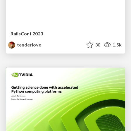
RailsConf 2023
tenderlove
30
1.5k