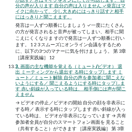
分の声が入ります 自分の声は入りません ✓発言はマ
イクに向かって、少し大きめにはっきり話すと相手
にはっきりと聞こえます。
発言は一人ずつ順番にしましょう ✓一度にたくさん
の方が発言されると音声が被ってしまい、相手に聞
こえにくくなりま すので発言は一人ずつ順番に行い
ます。 1 2 3 スムーズにオンライン会議をするため
に、以下の3つのマナーに気を付けましょう。 第 3章
［講座実践編］ 12
3. 画面の主な機能を覚える（ミュート/ビデオ） 退
出 ミーティングから退出す る時にタップします ミ
ュート／ミュート解除 自分の声を参加者に聞こえな
いようにする／ 聞こえるようにする時にタップしま
す 赤い斜線が入っている時は、 相手側には声が聞こ
えません
→ ビデオの停止／ビデオの開始 自分の顔を非表示に
する時／ 表示する時にタップします 赤い斜線が入っ
ている時は、 ビデオが非表示になっています → 共有
参加者全員が自分のスマートフォン画面を 見ること
（共有すること）ができます ［講座実践編］ 第 3章