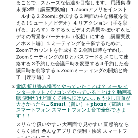
ることで、スムーズな伝達を目指します。 用語集 巻
末 第3章 ［講座実践編］ 1. Zoomアプリをインスト
ールする 2. Zoomに参加する 3. 画面の主な機能を覚
える (ミュート／ビデオ） 4. リアクション（手を挙
げる、おろす）をする 5. ビデオの背景をぼかす 6. ビ
デオの背景をバーチャル（仮想）にする ［講座実践
／ホスト編］ 1. ミーティングを主催するために、
Zoomアカウントを作成する 2.会議日時を予約し、
ZoomミーティングのID とパスワードをメモして連
絡する 3.予約した会議日時を変更する 4.予約した会
議日時を削除する 5. Zoomミーティングの開始と終
了 ［座学編］ 2
電話 折り畳み携帯でやっていたことは？ メール イ
ンターネット パソコンでやっていることは？ 動画視
聴 便利だけど重くて持ち歩けない… もう少し画面が
大きかったら… Smart（賢い）＋phone（電話）＝
スマートフォン スマートフォン１台で全部できま
す！！
スリムで 扱いやすい 大画面で 見やすい 直感的な ら
くらく操作 色んなアプリで 便利・快適 スマートフ
ォンについて 3