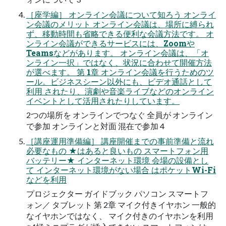
［座学編］ オンライン会議について知ろう オンライ
ン会議のメリット オンライン会議は、場所に縛られ
ず、移動時間も省略できる便利な会議方法です。 オ
ンライン会議ができるサービスには、Zoomや
Teamsなどがあります。 オンライン会議は、「オ
ンライン一択」ではなく、状況に合わせて開催方法
が選べます。 第 1章 オンライン会議を行うためのツ
ール。ビジネスシーン以外にも、ビデオ通話として
利用 されたり、演劇や音楽ライブなどのオンライン
イベントとして活用されたりしています。
2つの場所を オンラインでつなぐ 全員が オンライン
で参加 オンラインと対面 混在で参加 4
［講座運用準備編］ 講座開催までの事前準備と流れ
必要なもの ★はあると良いもの スマートフォン用
バッテリー★ インターネット環境 会場の設備とし
て インターネット環境がない場合 はポケットWi-Fi
などを利用
プロジェクター ガイドブック パソコン スマートフ
ォン／ タブレット 第 2章 マイク付きイヤホン 一般的
なイヤホンではなく、 マイク付きのイヤホンを利用