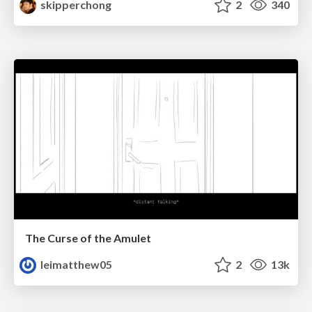
skipperchong
2
340
The Curse of the Amulet
leimatthew05
2
13k