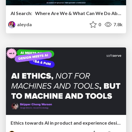
AI Search: Where Are We & What Can We Do About It?
aleyda
0
7.8k
Ethics towards AI in product and experience design