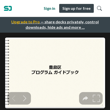
Sign in
Sign up for free
Upgrade to Pro
— share decks privately, control
downloads, hide ads and more …