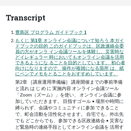
Transcript
豊島区 プログラム ガイドブック 1
もくじ 第1章 オンライン会議について知ろう 本ガイ
ドブックの目的 このガイドブックは、区政連絡会委
員の方がオンラ イン会議ツールを体験し、災害時な
どイレギュラー 時においてもオンライン会議を活用
できるようにな ることを目的としています。 初心者
向けになりますので、操作が複雑になる箇所 は、紙
にペンでメモをとることをおすすめしています。
第2章 ［講座運用準備編］ 講座開催までの事前準備
と流れ は じ め に 実施内容 オンライン会議ツール
「Zoom（ズーム）」を使い、 オンライン会議に参
加していただきます。 目指すゴール • 場所や時間に
縛られず、会議やコミュニティに参加 できること
で、町会活動を活性化させます。 自宅でも、外出先
でも どこからでも、参加できる区政連絡会 • 災害な
ど緊急時の連絡手段としてオンライン会議を 活用す