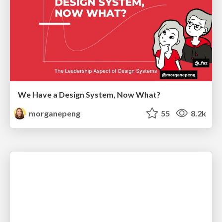
We Have a Design System, Now What?
morganepeng
55
8.2k