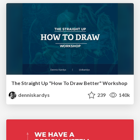
The Straight Up "How To Draw Better" Workshop
denniskardys
239
140k