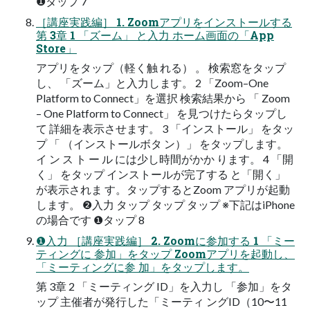
❶タップ 7
［講座実践編］ 1. Zoomアプリをインストールする
第 3章 1 「ズーム」 と入力 ホーム画面の「App
Store」
アプリをタップ（軽く触 れる） 。 検索窓をタップ
し、 「ズーム」と入力します。 2 「Zoom–One
Platform to Connect」を選択 検索結果から 「 Zoom
– One Platform to Connect」 を見つけたらタップし
て 詳細を表示させます。 3 「インストール」 をタッ
プ 「 （インストールボタ ン）」 をタップします。
イ ン ス ト ー ル には少し時間がかか ります。 4 「開
く」 をタップ インストールが完了する と「開く」
が表示されま す。タップするとZoom アプリが起動
します。 ❷入力 タップ タップ タップ ※下記はiPhone
の場合です ❶タップ 8
❶入力 ［講座実践編］ 2. Zoomに参加する 1 「ミー
ティングに 参加」をタップ Zoomアプリを起動し、
「ミーティングに参 加」をタップします。
第 3章 2 「ミーティング ID」を入力し 「参加」をタ
ップ 主催者が発行した「ミーティ ングID（10〜11