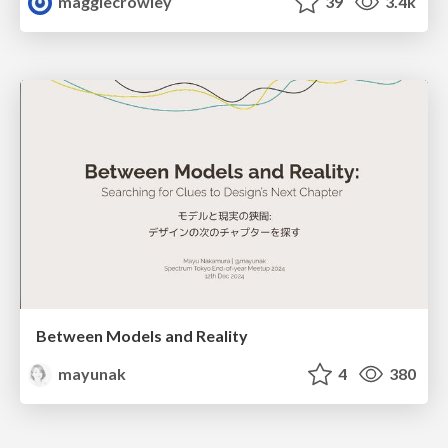
maggiecrowley
39
3.4k
Between Models and Reality
mayunak
4
380