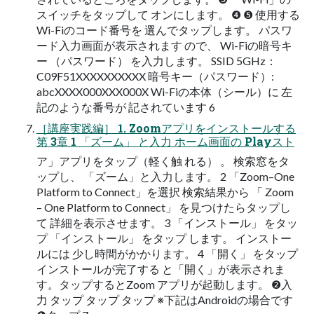
スイッチをタップして オンにします。 ❹ ❺ 使用する
Wi-Fiのコード番号を 選んでタップします。 パスワ
ード入力画面が表示されます ので、 Wi-Fiの暗号キ
ー （パスワード） を入力します。 SSID 5GHz：
C09F51XXXXXXXXXX 暗号キー（パスワード）:
abcXXXX000XXX000X Wi-Fiの本体（シール）に 左
記のような番号が 記されています 6
［講座実践編］ 1. Zoomアプリをインストールする
第 3章 1 「ズーム」 と入力 ホーム画面の Playスト
ア」アプリをタップ（軽く触 れる） 。 検索窓をタ
ップし、 「ズーム」と入力します。 2 「Zoom–One
Platform to Connect」を選択 検索結果から 「 Zoom
– One Platform to Connect」 を見つけたらタップし
て 詳細を表示させます。 3 「インストール」 をタッ
プ 「インストール」 をタップ します。 インストー
ルには 少し時間がかかります。 4 「開く」 をタップ
インストールが完了する と「開く」が表示されま
す。タップするとZoom アプリが起動します。 ❷入
力 タップ タップ タップ ※下記はAndroidの場合です