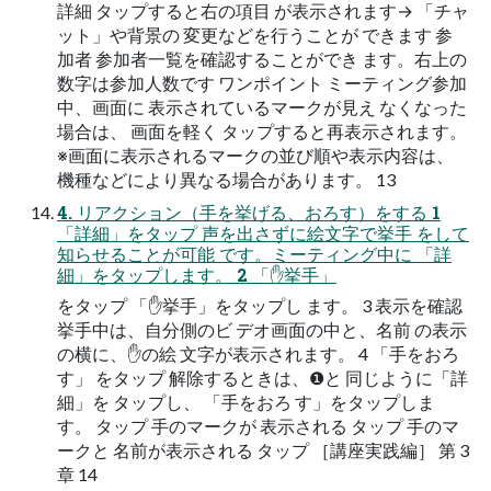
詳細 タップすると右の項目 が表示されます→ 「チャ
ット」や背景の 変更などを行うことが できます 参
加者 参加者一覧を確認することができ ます。右上の
数字は参加人数です ワンポイント ミーティング参加
中、画面に 表示されているマークが見え なくなった
場合は、 画面を軽く タップすると再表示されます。
※画面に表示されるマークの並び順や表示内容は、
機種などにより異なる場合があります。 13
4. リアクション（手を挙げる、おろす）をする 1
「詳細」をタップ 声を出さずに絵文字で挙手 をして
知らせることが可能 です。ミーティング中に 「詳
細」をタップします。 2 「✋挙手」
をタップ 「✋挙手」をタップし ます。 3 表示を確認
挙手中は、自分側のビ デオ画面の中と、名前 の表示
の横に、✋の絵 文字が表示されます。 4 「手をおろ
す」 をタップ 解除するときは、❶と 同じように「詳
細」を タップし、 「手をおろ す」をタップしま
す。 タップ 手のマークが 表示される タップ 手のマ
ークと 名前が表示される タップ ［講座実践編］ 第 3
章 14