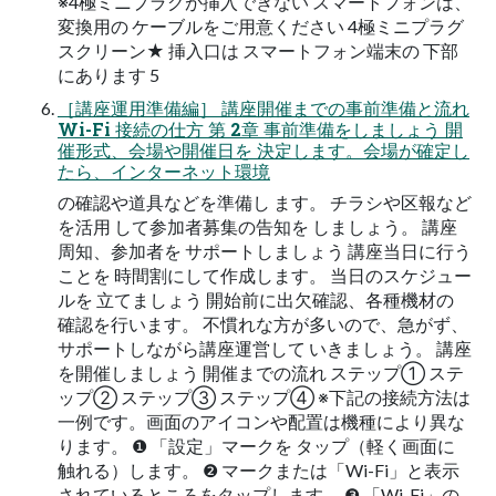
※4極ミニプラグが挿入できない スマートフォンは、
変換用の ケーブルをご用意ください 4極ミニプラグ
スクリーン★ 挿入口は スマートフォン端末の 下部
にあります 5
［講座運用準備編］ 講座開催までの事前準備と流れ
Wi-Fi 接続の仕方 第 2章 事前準備をしましょう 開
催形式、会場や開催日を 決定します。会場が確定し
たら、インターネット環境
の確認や道具などを準備し ます。 チラシや区報など
を活用 して参加者募集の告知を しましょう。 講座
周知、参加者を サポートしましょう 講座当日に行う
ことを 時間割にして作成します。 当日のスケジュー
ルを 立てましょう 開始前に出欠確認、各種機材の
確認を行います。 不慣れな方が多いので、急がず、
サポートしながら講座運営して いきましょう。 講座
を開催しましょう 開催までの流れ ステップ① ステ
ップ② ステップ③ ステップ④ ※下記の接続方法は
一例です。画面のアイコンや配置は機種により異な
ります。 ❶ 「設定」マークを タップ（軽く画面に
触れる）します。 ❷ マークまたは「Wi-Fi」と表示
されているところをタップします。 ❸ 「Wi-Fi」の