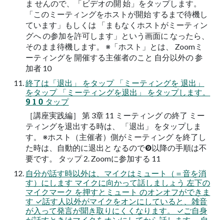
ま せんので、「ビデオの開 始」をタップします。
「このミーティングをホストが開始 するまで待機し
ています」もしくは 「まもなくホストがミーティン
グへ の参加を許可します」という画面に なったら、
そのまま待機します。 ※「ホスト」とは、 Zoomミ
ーティングを 開催する主催者のこと 自分以外の 参
加者 10
終了は「退出」 をタップ 「ミーティングを 退出」
をタップ 「ミーティングを退出」 をタップします。
9 1 0 タップ
［講座実践編］ 第 3章 11 ミーティング の終了 ミー
ティングを退出する時は、 「退出」 をタップしま
す。 ※ホスト（主催者）側がミーティング を終了し
た時は、自動的に退出と なるので❾以降の手順は不
要です。 タップ 2. Zoomに参加する 11
自分が話す時以外は、マイクはミュート（＝音を消
す）にします マイクに向かって話しましょう 左下の
マイクマーク を押すとミュート のオンオフができま
す ✓話す人以外がマイクをオンにしていると、雑音
が入って発言が聞き取りにくくなります。 ✓ご自身
が話すときはマイクをオンにしてから話します。 自