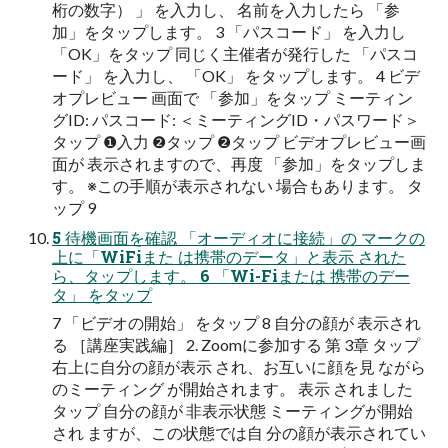
桁の数字） 」 を入力し、 名前を入力したら 「参
加」をタップします。 3 「パスコード」 を入力し
「OK」をタップ 同じく主催者が発行した 「パスコ
ード」 を入力し、 「OK」 をタップします。 4 ビデ
オプレビュー 画面で 「参加」をタップ ミーティン
グID: パスコード: ＜ミーティングID・パスワード＞
タップ ❶入力 ❷タップ ❷タップ ビデオプレビュー画
面が 表示されますので、再度 「参加」をタップしま
す。 ※この手順が表示されない 場合もあります。 タ
ップ 9
5 待機画面を確認 「オーディオに接続」の マークの
上に「WiFiまた は携帯のデータ」と表示 された
ら、タップします。 6 「Wi-Fiまたは 携帯のデー
タ」 をタップ
7 「ビデオの開始」 をタップ 8 自分の顔が 表示され
る ［講座実践編］ 2. Zoomに参加する 第 3章 タップ
右上に自分の顔が表示 され、お互いに顔を見 ながら
のミーティング が開始されます。 表示 されました
タップ 自分の顔が 非表示状態 ミーティングが開始
され ますが、この状態では自 分の顔が表示されてい