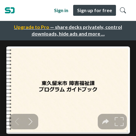
Sign in
Sign up for free
Upgrade to Pro
— share decks privately, control
downloads, hide ads and more …