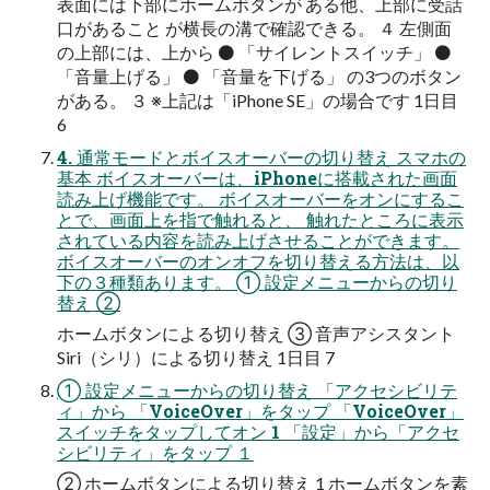
表面には下部にホームボタンが ある他、上部に受話
口があること が横長の溝で確認できる。 ４ 左側面
の上部には、上から ⚫ 「サイレントスイッチ」 ⚫
「音量上げる」 ⚫ 「音量を下げる」 の3つのボタン
がある。 ３ ※上記は「iPhone SE」の場合です 1日目
6
4. 通常モードとボイスオーバーの切り替え スマホの
基本 ボイスオーバーは、iPhoneに搭載された画面
読み上げ機能です。 ボイスオーバーをオンにするこ
とで、画面上を指で触れると、 触れたところに表示
されている内容を読み上げさせることができます。
ボイスオーバーのオンオフを切り替える方法は、以
下の３種類あります。 ➀ 設定メニューからの切り
替え ②
ホームボタンによる切り替え ③ 音声アシスタント
Siri（シリ）による切り替え 1日目 7
➀ 設定メニューからの切り替え 「アクセシビリテ
ィ」から 「VoiceOver」をタップ 「VoiceOver」
スイッチをタップしてオン 1 「設定」から「アクセ
シビリティ」をタップ １
② ホームボタンによる切り替え 1 ホームボタンを素