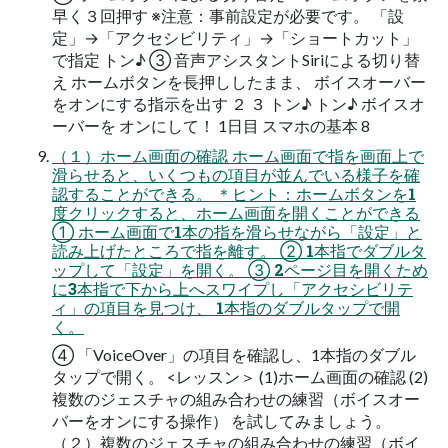
早く３回押す ※注意：事前設定が必要です。 「設
定」→「アクセシビリティ」→「ショートカット」
で指定 トン♪ ③ 音声アシスタントSiriによる切り替
え ホームボタンを長押ししたまま、 ボイスオーバー
をオンにする指示を出す ２ ３ トン♪ トン♪ ボイスオ
ーバーを オンにして！ 1日目 スマホの基本 8
（１）ホーム画面の確認 ホーム画面で指を画面上で
滑らせると、いくつもの項目が並んでいる様子を確
認することができる。 ＊ヒント：ホームボタンを1
度クリックすると、ホーム画面を開くことができる
① ホーム画面で1本の指を滑らせながら「設定」と
読み上げたところで指を離す。 ② 1本指でダブルタ
ップして「設定」を開く。 ③ 2ページ目を開くため
に3本指で下から上へスワイプし「アクセシビリテ
ィ」の項目を見つけ、 1本指のダブルタップで開
く。
④ 「VoiceOver」の項目を確認し、1本指のダブル
タップで開く。 <レッスン＞ (1)ホーム画面の確認 (2)
複数のジェスチャの組み合わせの練習（ボイスオー
バーをオンにする操作） を試してみましょう。
（２）複数のジェスチャの組み合わせの練習（ボイ