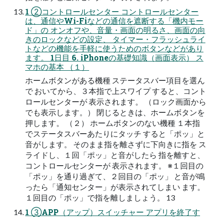
1 ②コントロールセンター コントロールセンター
は、通信やWi-Fiなどの通信を遮断する「機内モー
ド」の オンオフや、音量・画面の明るさ、画面の向
きのロックなどの設定、 タイマー・フラッシュライ
トなどの機能を手軽に使うためのボタンなどがあり
ます。 1日目 6. iPhoneの基礎知識（画面表示） ス
マホの基本 （１）
ホームボタンがある機種 ステータスバー項目を選ん
で おいてから、３本指で上スワイプ すると、コント
ロールセンターが 表示されます。 （ロック画面から
でも表示します。） 閉じるときは、ホームボタンを
押します。 （２） ホームボタンのない機種 １本指
でステータスバーあたりにタッチ すると「ポッ」と
音がします。 そのまま指を離さずに下向きに指を ス
ライドし、１回「ポッ」と音がしたら 指を離すと、
コントロールセンターが 表示されます。 ※１回目の
「ポッ」を通り過ぎて、２回目の「ポッ」 と音が鳴
ったら「通知センター」が表示されてしまい ます。
１回目の「ポッ」で指を離しましょう。 13
1 ③APP（アップ）スイッチャー アプリを終了す