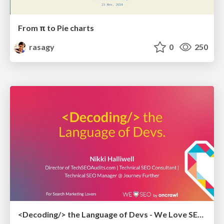
From π to Pie charts
rasagy
0
250
<Decoding/> the Language of Devs - We Love SEO 2024