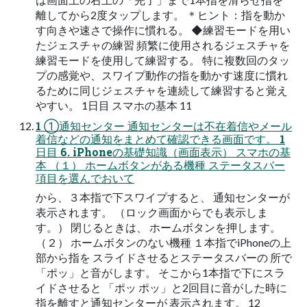
離してから2度タップします。 ＊ヒント：指を動か
す向きや速さで操作に慣れる。 ◆練習モードを用い
たジェスチャの練習 頻繁に使用されるジェスチャを
練習モードを使用して練習する。 特に複数回のタッ
プの感覚や、スワイプ動作の指を動かす速度に慣れ
るために同じジェスチャを連続して練習すると覚え
やすい。 1日目 スマホの基本 11
1 ①通知センター 通知センターは不在着信やメール
着信などの通知をまとめて確認できる画面です。 1
日目 6. iPhoneの基礎知識（画面表示） スマホの基
本 （１） ホームボタンがある機種 ステータスバー
項目を選んでおいて
から、３本指で下スワイプすると、 通知センターが
表示されます。 （ロック画面からでも表示しま
す。） 閉じるときは、 ホームボタンを押します。
（２） ホームボタンのない機種 １本指でiPhoneの上
部から指を スライドさせるとステータスバーの 所で
「ポッ」と音がします。 そこから1本指で下にスラ
イドさせると 「ポッ ポッ」と2回目に音がした時に
指を離すと通知センターが 表示されます。 12