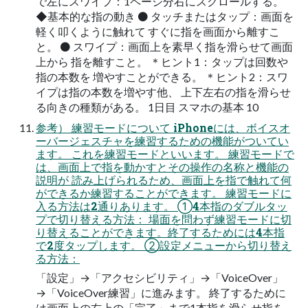
で左にスワイプ：1ページ分右にスクロールする。
◆基本的な指の動き ⚫ タッチまたはタップ：画面を
軽く叩くように触れて すぐに指を画面から離すこ
と。 ⚫ スワイプ：画面上を素早く指を滑らせて画面
上から 指を離すこと。 ＊ヒント1：タップは回数や
指の本数を 増やすことができる。 ＊ヒント2：スワ
イプは指の本数を増やす他、 上下左右の指を滑らせ
る向きの種類がある。 1日目 スマホの基本 10
参考） 練習モードについて iPhoneには、ボイスオ
ーバージェスチャを練習するための機能がついてい
ます。 これを練習モードといいます。 練習モードで
は、画面上で指を動かすとその操作の名称と機能の
説明が 読み上げられるため、画面上を指で触れて何
ができるか練習することができます。 練習モードに
入る方法は2通りあります。 ➀4本指のダブルタッ
プで切り替える方法： 場面を問わず練習モードに切
り替えることができます。終了するためには4本指
で2度タップします。 ②設定メニューから切り替え
る方法：
「設定」→「アクセシビリティ」→「VoiceOver」
→「VoiceOver練習」に進みます。 終了するために
は画面上の右上の「完了」まで1本指を滑らせ指を