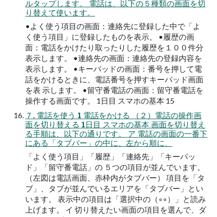
ルタップします。 電話は、以下の５種類の画面を切
り替えて使います。
•よく使う項目の画面：連絡先に登録した中で「よ
く使う項目」に登録したものを表示。 •履歴の画
面：電話をかけたり取ったりした履歴を１００件分
表示します。 •連絡先の画面：連絡先の登録内容を
表示します。 •キーパッドの画面：番号を押して電
話をかけるときに、電話番号を押すキーパッド画面
を表 示します。 •留守番電話の画面：留守番電話を
操作する画面です。 1日目 スマホの基本 15
７. 電話を使う 1 電話をかける （２）電話の操作画
面を切り替える 1日目 スマホの基本 画面を切り替え
る手順は、以下の通りです。 ア 電話の画面の一番下
にある「タブバー」の中に、左から順に、
「よく使う項目」「履歴」「連絡先」「キーパッ
ド」「留守番電話」の ５つの項目が並んでいます。
（左図は電話画面、赤枠内がタブバー） 項目を「タ
ブ」、タブが並んでいるエリアを「タブバー」とい
います。 表示中の項目は「選択中の（◦◦）」と読み
上げます。 イ 切り替えたい画面の項目を選んで、ダ