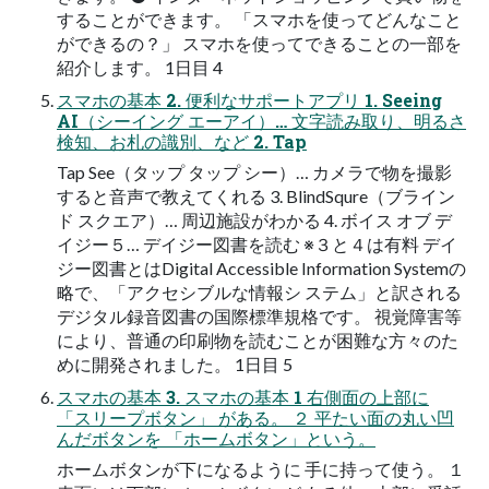
することができます。 「スマホを使ってどんなこと
ができるの？」 スマホを使ってできることの一部を
紹介します。 1日目 4
スマホの基本 2. 便利なサポートアプリ 1. Seeing
AI（シーイング エーアイ）… 文字読み取り、明るさ
検知、お札の識別、など 2. Tap
Tap See（タップ タップ シー）… カメラで物を撮影
すると音声で教えてくれる 3. BlindSqure（ブライン
ド スクエア）… 周辺施設がわかる 4. ボイス オブ デ
イジー５… デイジー図書を読む ※３と４は有料 デイ
ジー図書とはDigital Accessible Information Systemの
略で、「アクセシブルな情報シ ステム」と訳される
デジタル録音図書の国際標準規格です。 視覚障害等
により、普通の印刷物を読むことが困難な方々のた
めに開発されました。 1日目 5
スマホの基本 3. スマホの基本 1 右側面の上部に
「スリープボタン」 がある。 ２ 平たい面の丸い凹
んだボタンを 「ホームボタン」という。
ホームボタンが下になるように 手に持って使う。 １