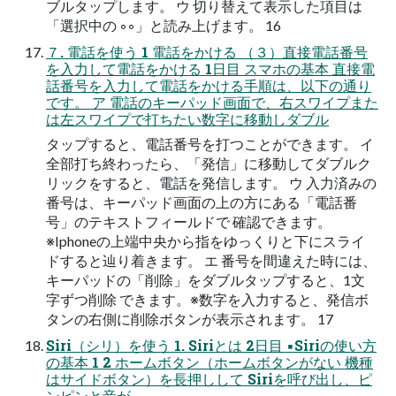
ブルタップします。 ウ 切り替えて表示した項目は
「選択中の ◦◦」と読み上げます。 16
７. 電話を使う 1 電話をかける （３）直接電話番号
を入力して電話をかける 1日目 スマホの基本 直接電
話番号を入力して電話をかける手順は、以下の通り
です。 ア 電話のキーパッド画面で、右スワイプまた
は左スワイプで打ちたい数字に移動しダブル
タップすると、電話番号を打つことができます。 イ
全部打ち終わったら、「発信」に移動してダブルク
リックをすると、電話を発信します。 ウ 入力済みの
番号は、キーパッド画面の上の方にある「電話番
号」のテキストフィールドで 確認できます。
※Iphoneの上端中央から指をゆっくりと下にスライ
ドすると辿り着きます。 エ 番号を間違えた時には、
キーパッドの「削除」をダブルタップすると、1文
字ずつ削除 できます。※数字を入力すると、発信ボ
タンの右側に削除ボタンが表示されます。 17
Siri（シリ）を使う 1. Siriとは 2日目 ▪Siriの使い方
の基本 1 2 ホームボタン（ホームボタンがない 機種
はサイドボタン）を長押しして Siriを呼び出し、ピ
ンピンと音が