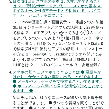
目次 第1日目 スマホの基本 １. スマホでできること
は ２．便利なサポートアプリ ３．スマホの基本 ４.
ボイスオーバー(通常モードとの切替） ５．ボイス
オーバージェスチャについて
６．iPhone基礎知識：画面表示 ７．電話をつかう 第
3日目 インターネットとアプリの活用 １．Siriを使っ
て検索 ２．メモアプリをつかってみよう① ３．メ
モアプリをつかってみよう② 第2日目 インターネッ
トの活用 １．Siriをつかう ２. インターネット(Safari)
で検索 第4日目 便利なアプリの活用 １．インストー
ル方法 ２．SeeingAI ３．radikoでラジオを聞いてみ
よう ４. 防災アプリのご紹介 第5日目 SNS活用 １．
LINEとは ２．LINEのインストール ３．友達登録 3
スマホの基本 1. スマホでできることは ⚫ 電話をか
けたり、かかってきた電話に出ることができます。
⚫ メールやメッセージを交換することができます。
⚫ ホームページを開いて様々な情報を知ることがで
きます。 ⚫
新聞をはじめ、様々なニュース記事や天気予報を知
ることができます。 ⚫ ラジオや音楽を聞くことがで
きます。 ⚫ インターネットショッピングで買い物を