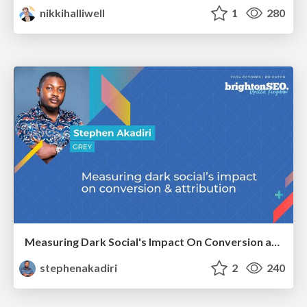
nikkihalliwell
1
280
Measuring Dark Social's Impact On Conversion and Attribution
stephenakadiri
2
240