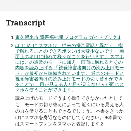
Transcript
東久留米市 障害福祉課 プログラム ガイドブック 1
は じ め に スマホは、従来の携帯電話と異なり、指
で触れることのできるボタンは大変少ないです。 画
面上の項目に触れて様々なことを行います。 スマホ
にはこの通常のモードに加え、画面に触れるとその
内容を読み上げる 「視覚障害者向けの読み上げモー
ド」が最初から準備されています。 通常のモードと
視覚障害者向けの読み上げモードの切り替えができ
ることで、 目が見える人と目が見えない人が同じス
マホを使うことができます。
読み上げのモードでうまく操作できなかったとして
も、モードの切り替えによって 近くにいる見える人
の力を借りることもできるでしょう。 本書をきっか
けにスマホを身近なものにしてください。 ※本書で
はスマートフォンをスマホと表記します 2