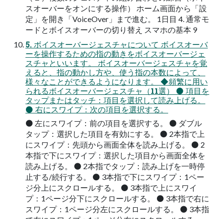
スオーバーをオンにする操作） ホーム画面から「設
定」を開き「VoiceOver」まで進む。 1日目 4. 通常モ
ードとボイスオーバーの切り替え スマホの基本 9
5. ボイスオーバージェスチャについて ボイスオーバ
ーを操作するための指の動きをボイスオーバージェ
スチャといいます。 ボイスオーバージェスチャを覚
えると、指の動かし方や、使う指の本数によって、
様々なことができるようになります。 ◆頻繁に用い
られるボイスオーバージェスチャ（11選） ⚫ 項目を
タップまたはタッチ：項目を選択して読み上げる。
⚫ 右にスワイプ：次の項目を選択する。
⚫ 左にスワイプ：前の項目を選択する。 ⚫ ダブル
タップ：選択した項目を有効にする。 ⚫ 2本指で上
にスワイプ：先頭から画面全体を読み上げる。 ⚫ 2
本指で下にスワイプ：選択した項目から画面全体を
読み上げる。 ⚫ 2本指でタップ：読み上げを一時停
止する/続行する。 ⚫ 3本指で下にスワイプ：1ペー
ジ分上にスクロールする。 ⚫ 3本指で上にスワイ
プ：1ページ分下にスクロールする。 ⚫ 3本指で右に
スワイプ：1ページ分左にスクロールする。 ⚫ 3本指