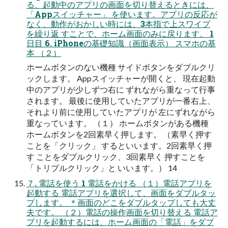
る、起動中のアプリの画面を切り替えるときには、
「Appスイッチャー」 を使います。アプリの反応が
なく、動作がおかしい時には、3本指で上スワイプ
を繰り返 すことで、ホーム画面のみに戻ります。 1
日目 6. iPhoneの基礎知識（画面表示） スマホの基
本 （２）
ホームボタンのない機種 サイドボタンをダブルクリ
ックします。 Appスイッチャーが開くと、 現在起動
中のアプリが少しずつ右に ずれながら重なって行事
されます。 最後に使用していたアプリが一番右上、
それより前に使用していたアプリが 左にずれながら
重なっています。 （１） ホームボタンがある機種
ホームボタンを2回素早く押します。 （素早く押す
ことを「クリック」 するといいます。2回素早く押
す ことをダブルクリック、3回素早く 押すことを
「トリプルクリック」と いいます。） 14
７. 電話を使う 1 電話をかける （１）電話アプリを
起動する 電話アプリを選択して、画面をダブルタッ
プします。 ＊画面のどこをダブルタップしても大丈
夫です。 （２）電話の操作画面を切り替える 電話ア
プリを起動するには、ホーム画面の「電話」をダブ