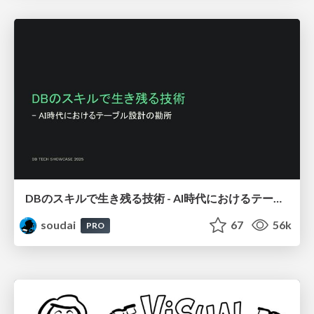
DBのスキルで生き残る技術 - AI時代におけるテーブル設計の勘所
soudai
67
56k
PRO