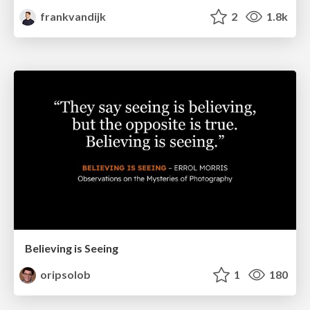
frankvandijk
2
1.8k
Believing is Seeing
oripsolob
1
180