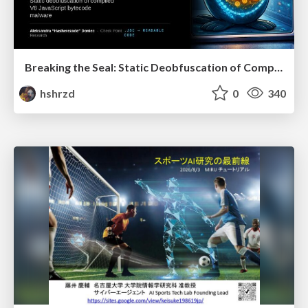
Breaking the Seal: Static Deobfuscation of Compiled V8 JavaScript Bytecode Malware
hshrzd
0
340