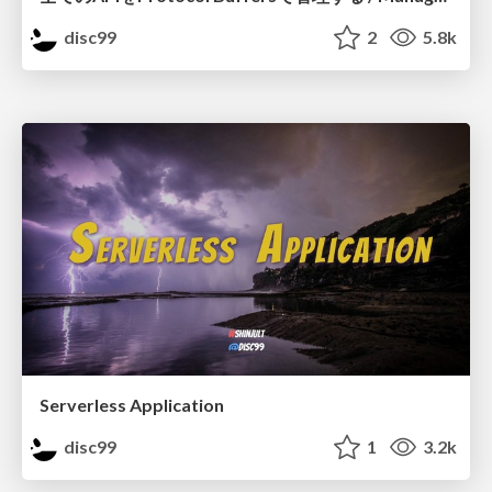
disc99
2
5.8k
Serverless Application
disc99
1
3.2k