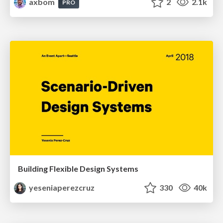
axbom
2
2.1k
PRO
Building Flexible Design Systems
yeseniaperezcruz
330
40k