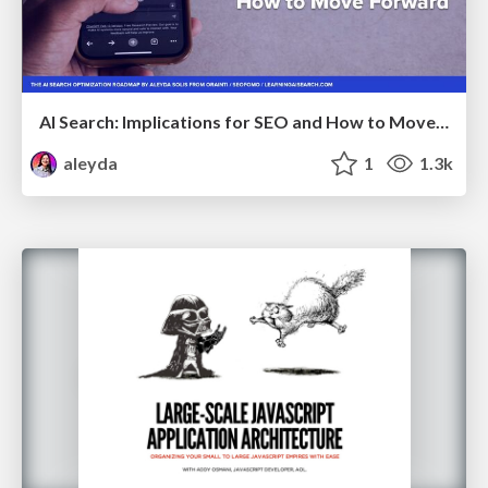
AI Search: Implications for SEO and How to Move Forward - #ShenzhenSEOConference
aleyda
1
1.3k