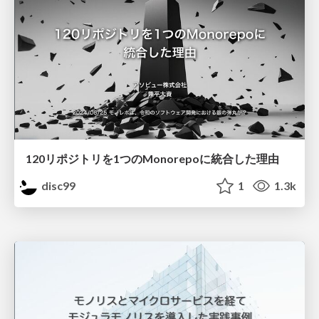
120リポジトリを1つのMonorepoに統合した理由
disc99
1
1.3k