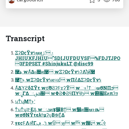
Transcript
ΞʔΩςΫνϟܾఆͷ͓ڙʹ -
JHIUXFJHIU"SDIJUFDUVSF%FDJTJPO
3FDPSET #ShinjukuLT @disc99
࿩͢͜ͱ wΑ͋͘Δ৬৔ͷ࿩ wΞʔΩςΫνϟʔΛܾΊͨ࣌ͷ࿩
࿩͞ͳ͍͜ͱ wΞʔΩςΫνϟͷબͼํ wΠέͯΔΞʔΩςΫνϟ
Α͋͘ΔϓϩδΣΫτ wಠࣗϑϨʔϜϫʔΫ wෳࡶͳઃఆϑΝΠϧ
wೖΓަ͡Δઃܭࢥ૝ wΦϨΦϨϥΠϒϥϦ w࣌୅஗Εͷπʔϧ
ʮͳͥʯ͜Μͳ͜ͱʹ
ͳͥʮͳͥʯ͕ੜ·ΕΔ͔ wઃܭͷҙਤ͕෼͔Βͳ͍ wࣗ෼ͷ૝ఆͱҧ͏
wσϑΝΫτελϯμʔυ͔Β֎Ε͍ͯΔ
γεςϜΛऔΓר͘؀ڥ wਓ w͓ۚ w࣌ؒ w੓࣏ wྲྀߦ