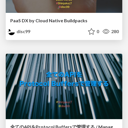
PaaS DX by Cloud Native Buildpacks
disc99
0
280
全てのAPIをProtocol Buffersで管理する / Manage all APIs with Protocol Buffers