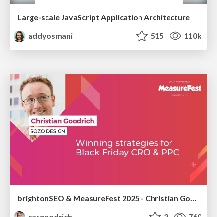
Large-scale JavaScript Application Architecture
addyosmani
515
110k
brightonSEO & MeasureFest 2025 - Christian Goodrich - Winning strategies for Black Friday CRO & PPC
cargoodrich
3
760