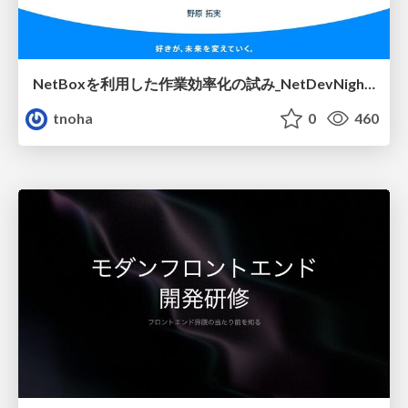
NetBoxを利用した作業効率化の試み_NetDevNight4
tnoha
0
460