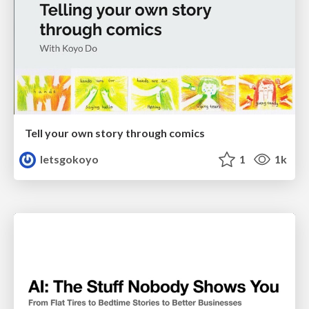
Tell your own story through comics
letsgokoyo
1
1k