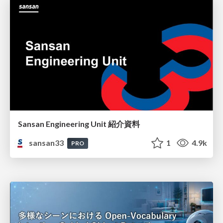
Sansan Engineering Unit 紹介資料
sansan33
1
4.9k
PRO