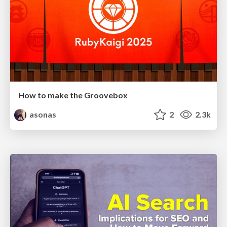
How to make the Groovebox
asonas
2
2.3k