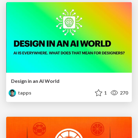
Design in an AI World
tapps
1
270