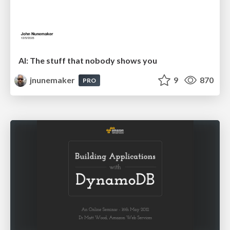
AI: The stuff that nobody shows you
jnunemaker
9
870
PRO