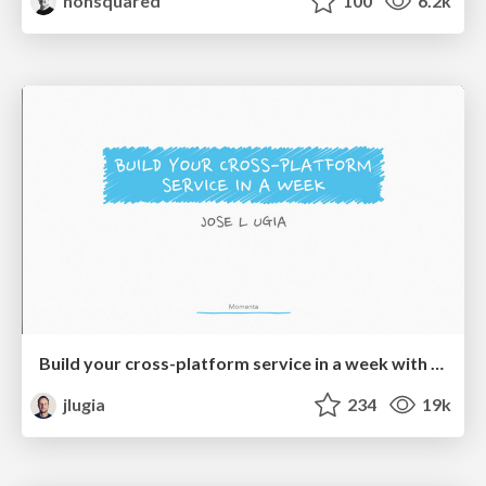
nonsquared
100
6.2k
Build your cross-platform service in a week with App Engine
jlugia
234
19k