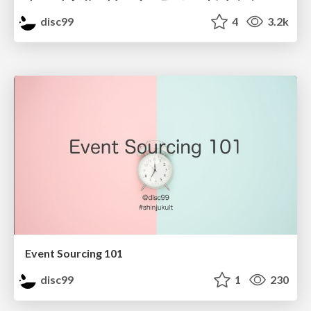
disc99
4
3.2k
Event Sourcing 101
disc99
1
230