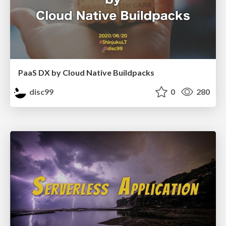
PaaS DX by Cloud Native Buildpacks
disc99
0
280