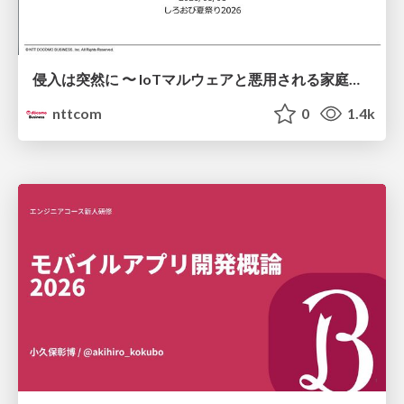
侵入は突然に 〜 IoTマルウェアと悪用される家庭の機器 ～ / When Intrusion Strikes: IoT Malware and the Abuse of Home Devices
nttcom
0
1.4k