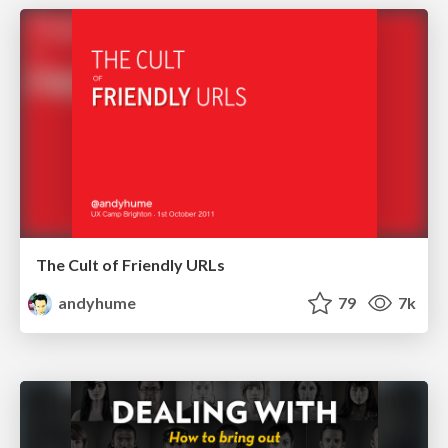
The Cult of Friendly URLs
andyhume
79
7k