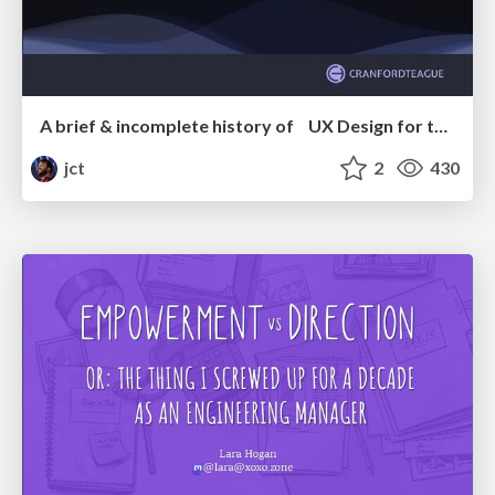
A brief & incomplete history of UX Design for the World Wide Web: 1989–2019
jct
2
430