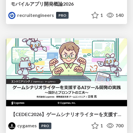
モバイルアプリ開発概論2026
recruitengineers
1
140
PRO
【CEDEC2026】ゲームシナリオライターを支援するAIツール開発の実践 ― 設計とプロンプトの工夫 ―
cygames
1
700
PRO