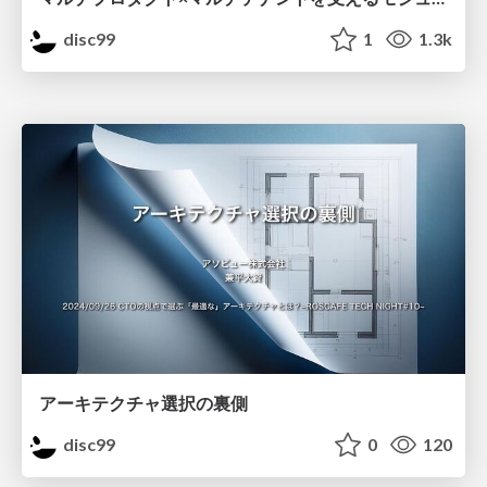
disc99
1
1.3k
アーキテクチャ選択の裏側
disc99
0
120