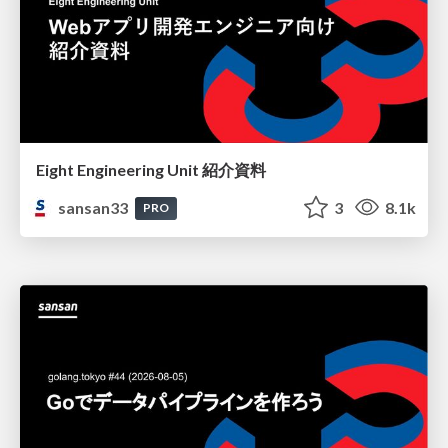
Eight Engineering Unit 紹介資料
sansan33
3
8.1k
PRO