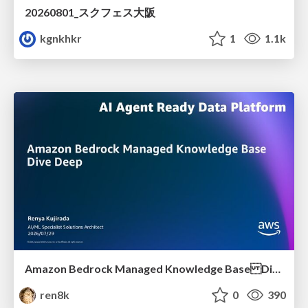
20260801_スクフェス大阪
kgnkhkr
1
1.1k
Amazon Bedrock Managed Knowledge Base Dive Deep
ren8k
0
390