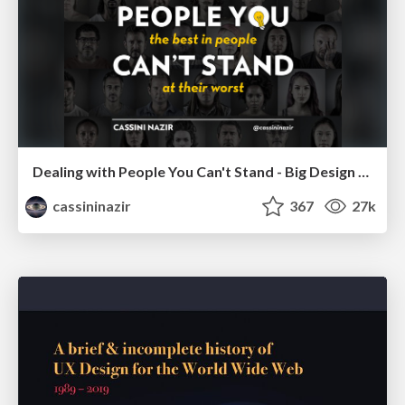
Dealing with People You Can't Stand - Big Design 2015
cassininazir
367
27k