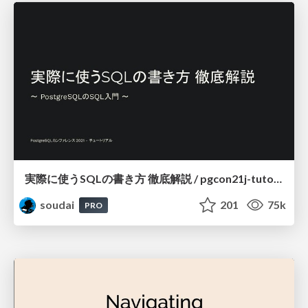
実際に使うSQLの書き方 徹底解説 / pgcon21j-tutorial
soudai
201
75k
PRO