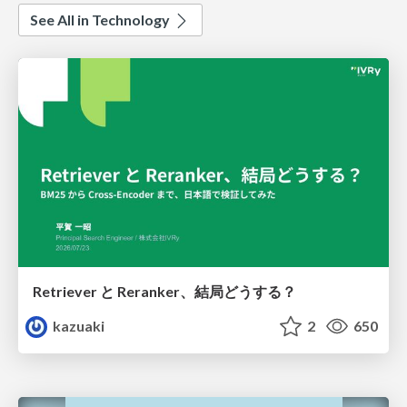
See All in Technology
Retriever と Reranker、結局どうする？
kazuaki
2
650