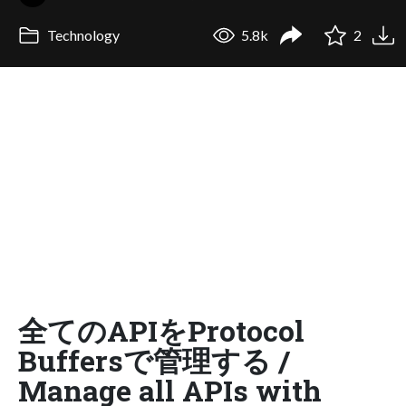
Technology
5.8k
2
全てのAPIをProtocol
Buffersで管理する /
Manage all APIs with