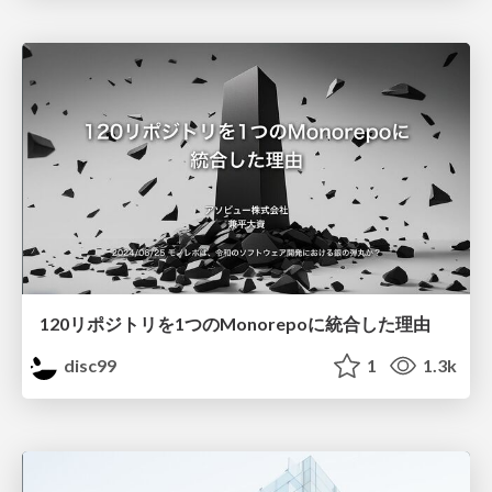
120リポジトリを1つのMonorepoに統合した理由
disc99
1
1.3k