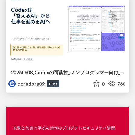
20260608_Codexの可能性_ノンプログラマー向け_大城追記
doradora09
0
760
PRO