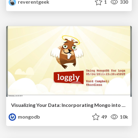
reverentgeek
1
330
Visualizing Your Data: Incorporating Mongo into Loggly Infrastructure
mongodb
49
10k