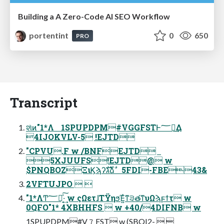
Building a A Zero-Code AI SEO Workflow
portentint
0
650
PRO
Transcript
શͯͷ"1*Λ 1SPUPDPM#VGGFSTͰ؅ཧ͢Δ
4IJOKVLV-5 !EJTD
"CPVU.F w /BNFEJTD
5XJUUFS!EJTD@ w
$PNQBOZΞιϏϡʔגࣜձࣾ 5FDI-FBE43&
2VFTUJPO  
"1*ΛͲ͏؅ཧͯ͠·͔͢ w ςΩετɺΤΫηϧΈ͍ͨͳ੩తͳυΩϡϝϯτ w
0QFO"1* 4XBHHFS  w +40/4DIFNB w
1SPUPDPM#V⒎FST w (SBQI2-  