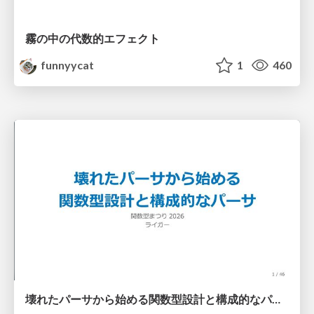
霧の中の代数的エフェクト
funnyycat
1
460
壊れたパーサから始める関数型設計と構成的なパーサ #fp_matsuri