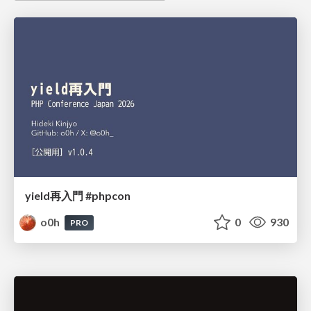
yield再入門 #phpcon
o0h
0
930
PRO