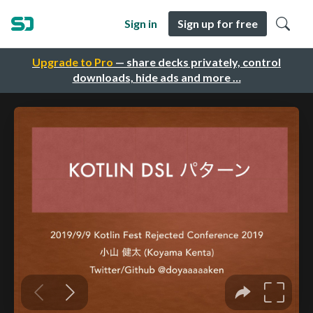
Sign in
Sign up for free
Upgrade to Pro
— share decks privately, control
downloads, hide ads and more …