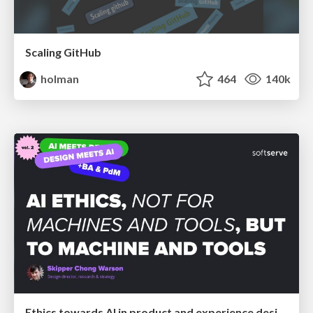
Scaling GitHub
holman
464
140k
Ethics towards AI in product and experience design