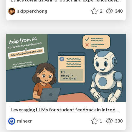
skipperchong
2
340
Leveraging LLMs for student feedback in introductory data science courses - posit::conf(2025)
minecr
1
330