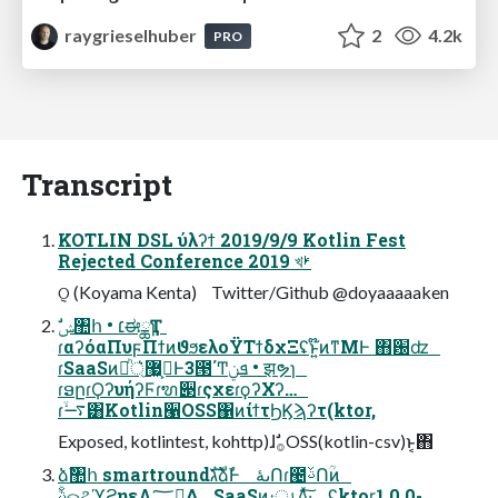
raygrieselhuber
2
4.2k
PRO
Transcript
KOTLIN DSL ύλʔϯ 2019/9/9 Kotlin Fest
Rejected Conference 2019 খࢁ
݈ଠ (Koyama Kenta) Twitter/Github @doyaaaaaken
ɾαʔόαΠυϝΠϯͷϑϧελοΫΤϯδχΞʢͱ͍͏໊ͷͳΜͰ ΋԰ʣ
ɾSaaSͷ্ཱͪ͛ظ͕޷͖Ͱ3౓΄Ͳܦݧ • झຯɿ
ɾອըɾϘʔυήʔϜɾຑ੃ɾςχεɾϙʔΧʔ…
ɾ࠷ۙ͸Kotlin੡OSS΁ͷίϯτϦϏϡʔτ(ktor,
Exposed, kotlintest, kohttp)ɺࣗ࡞OSS(kotlin-csv)ͱ͔΋
ձࣾ঺հ smartroundגࣜձࣾͰ ىۀՈɾ౤ࢿՈؒͷ
ࢿۚௐୡϓϩηεΛ؅ཧ͢Δ SaaSͷ։ൃΛ͍ͯ͠·͢ ʢktor͕1.0.0-