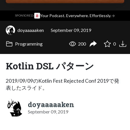
·
Your Podcast. Everywhere. Effortlessly.
→
SPONSORED
doyaaaaaken
September 09, 2019
Programming
200
0
Kotlin DSL パターン
2019/09/09のKotlin Fest Rejected Conf 2019で発
表したスライド。
doyaaaaaken
September 09, 2019