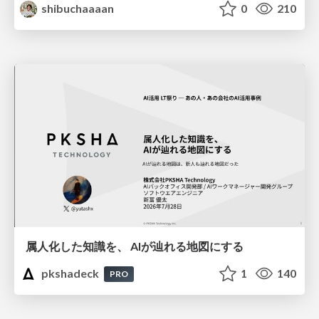
shibuchaaaan
0
210
属人化した知識を、 AIが辿れる地図にする
pkshadeck
1
140
PRO