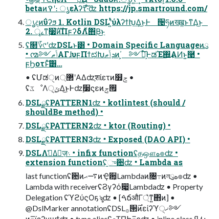
betaͷࠒʹ։ ൃελʔτ͠·ͨ͠ʣ https://jp.smartround.com/
ൃදͷΰʔϧ 1. Kotlin DSLʹ͍ͭͯύλʔϯԽ͢Δ͜ͱͰ ੔ཧͷखॿ͚ͱͳΔ͜ͱ
2. ৄࡉͳ࣮૷ํࣜͷΠϝʔδΛ࣋ͬͯ΋Β͏͜ͱ
ʢ௒؆୯ʹʣDSLͱ͸ • Domain Specific Languageͷུ
• ൚༻ݴޠΑΓɺυϝΠϯಛԽܕݴޠͷ΄͏͕ ༻్͕໌֬ͰಡΈ΍͍͢ΑͶͱ͍͏࿩ •
ϝϦοτͱͯ͠͸…
• ʢՄಡੑͷ޲্ʹΑΔʣֶशίετͷ௿ݮ •
ʢػೳΛ੍ݶ͢Δ͜ͱͰʣ࣮૷ϛεͷ࡟ݮ
DSLྫʢPATTERN1ʣ • kotlintest (should /
shouldBe method) •
DSLྫʢPATTERN2ʣ • ktor (Routing) •
DSLྫʢPATTERN3ʣ • Exposed (DAO API) •
DSLΛࢧ͑Δٕज़܈ • infix functionʢதஔه๏ʣ •
extension functionʢ֦ுؔ਺ʣ • Lambda as
last functionʢؔ਺ͷ࠷ޙͷҾ਺͕Lambdaͷ৔߹ͷলུه๏ʣ •
Lambda with receiverʢϨγʔό෇͖Lambdaʣ • Property
Delegation ʢϓϩύςΟҕৡʣ • [ࠓճऔΓ্͛ͳ͍΋ͷ] •
@DslMarker annotationʢDSL࡞੒࣌ͷείʔϓ੍ޚ༻
ͷΞϊςʔγϣϯʣ • type aliasʢܕΤΠϦΞεʣ • inline class ࢀߟ: