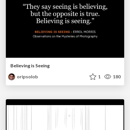
Believing is Seeing
oripsolob
1
180