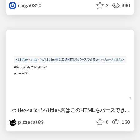
raiga0310
2
440
<title><a id="</title>君はこのHTMLをパースできるか"></a></title> #雑LT_study
pizzacat83
0
130