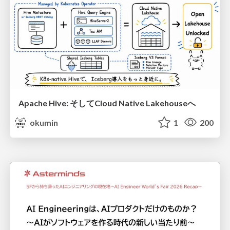
Apache Hive: そしてCloud Native Lakehouseへ
okumin
1
200