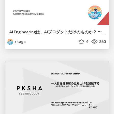
AI Engineeringは、AIプロダクトだけのものか？ 〜AIがソフトウェアを作る時代の新しい当たり前〜 / No AI in your product. AI Engineering in your development.
rkaga
4
360